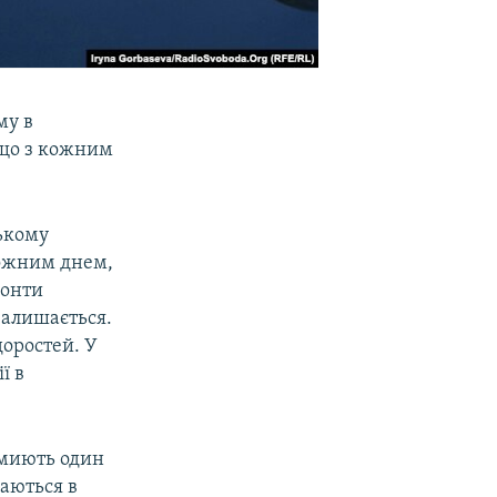
му в
 що з кожним
ському
кожним днем,
зонти
залишається.
доростей. У
ї в
 миють один
даються в