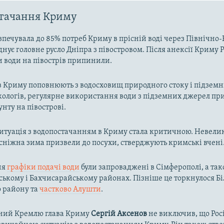
стачання Криму
зпечувала до 85% потреб Криму в прісній воді через Північн
днує головне русло Дніпра з півостровом. Після анексії Криму Р
и води на півострів припинили.
в Криму поповнюють з водосховищ природного стоку і підзем
кологів, регулярне використання води з підземних джерел пр
унту на півострові.
ситуація з водопостачанням в Криму стала критичною. Невелик
осніжна зима призвели до посухи, стверджують кримські вчені
ня
графіки подачі води
були запроваджені в Сімферополі, а так
ькому і Бахчисарайському районах. Пізніше це торкнулося Біл
о району та
частково Алушти
.
ний Кремлю глава Криму
Сергій Аксенов
не виключив, що Рос