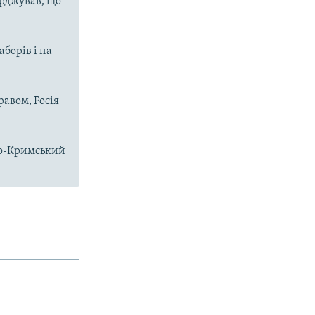
ерджував, що
аборів і на
равом, Росія
чно-Кримський