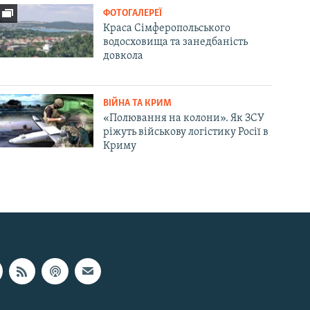
ФОТОГАЛЕРЕЇ
Краса Сімферопольського
водосховища та занедбаність
довкола
ВІЙНА ТА КРИМ
«Полювання на колони». Як ЗСУ
ріжуть військову логістику Росії в
Криму