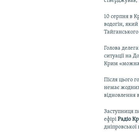
стверджував, 
10 серпня в К
водогін, який
Тайганського
Голова делега
ситуації на 
Крим «можна 
Після цього г
немає жодних
відновлення 
Заступниця п
ефірі
Радіо К
дніпровської 