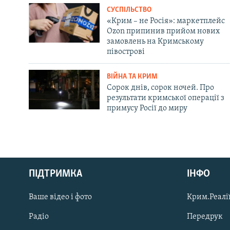
СУСПІЛЬСТВО
«Крим – не Росія»: маркетплейс
Ozon припинив прийом нових
замовлень на Кримському
півострові
ВІЙНА ТА КРИМ
Сорок днів, сорок ночей. Про
результати кримської операції з
примусу Росії до миру
Русский
ПІДТРИМКА
ІНФО
Qırımtatar
Ваше відео і фото
Крим.Реалії
ДОЛУЧАЙСЯ!
Радіо
Передрук