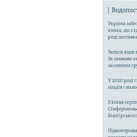
Водопо
Україна забе
канал, що з'є
році поставк
Запаси води 
За заявами е
засолення ґр
У 2020 році 
опадів і мал
З кінця серп
Сімферопольс
Білогірськог
Підконтроль