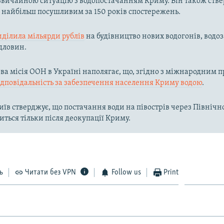
вичайною ситуацію з водопостачанням Криму. Він також ств
в найбільш посушливим за 150 років спостережень.
иділила мільярди рублів
на будівництво нових водогонів, водоз
дловин.
а місія ООН в Україні наполягає, що, згідно з міжнародним п
ідповідальність за забезпечення населення Криму водою
.
їв стверджує, що постачання води на півострів через Півні
иться тільки після деокупації Криму.
ь
Читати без VPN
Follow us
Print