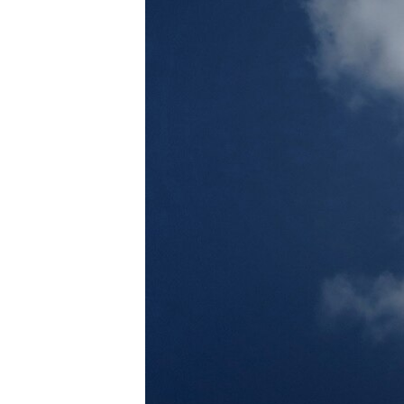
ВІДЕОУРОКИ «ELIFBE»
СВІДЧЕННЯ ОКУПАЦІЇ
УКРАЇНСЬКА ПРОБЛЕМА КРИМУ
ІНФОГРАФІКА