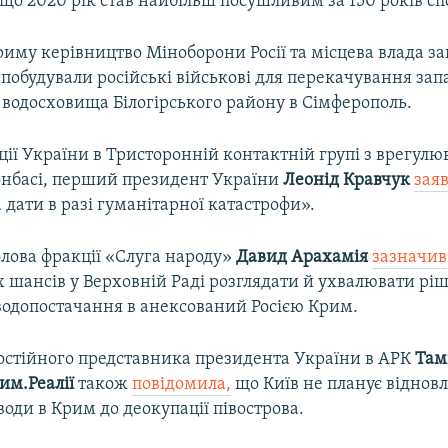
що 2020 рік став найбільш посушливим за 150 років с
риму керівництво Міноборони Росії та місцева влада з
 побудували російські військові для перекачування запа
 водосховища Білогірського району в Сімферополь.
ції України в Тристоронній контактній групі з врегул
Донбасі, перший президент України
Леонід Кравчук
зая
дати в разі гуманітарної катастрофи».
олова фракції «Слуга народу»
Давид Арахамія
зазначив
 шансів у Верховній Раді розглядати й ухвалювати рі
водопостачання в анексований Росією Крим.
остійного представника президента України в АРК
Там
рим.Реалії
також
повідомила,
що Київ не планує віднов
води в Крим до деокупації півострова.