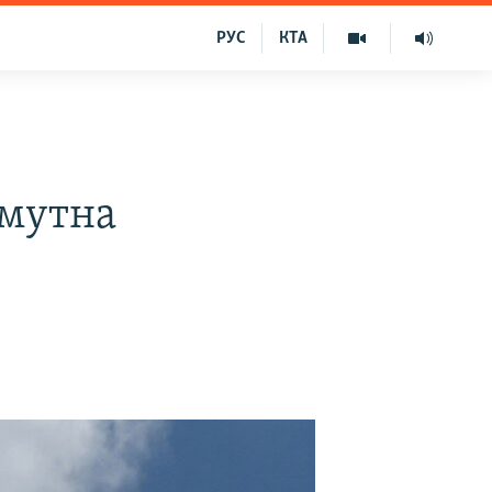
РУС
КТА
амутна