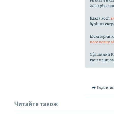
визнати надз
2020 рік ста
Влада Росії
в
буріння свер
Моніторингов
несе повну в
Офіційний Ки
канал віднов
Поділитис
Читайте також