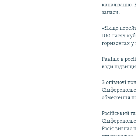
каналізацію. 
запаси.
«Якщо перейти
100 тисяч куб
горизонтах у 
Раніше в росі
води підвищил
З опівночі по
Сімферопольс
обмеження по
Російський г
Сімферопольс
Росія визнає