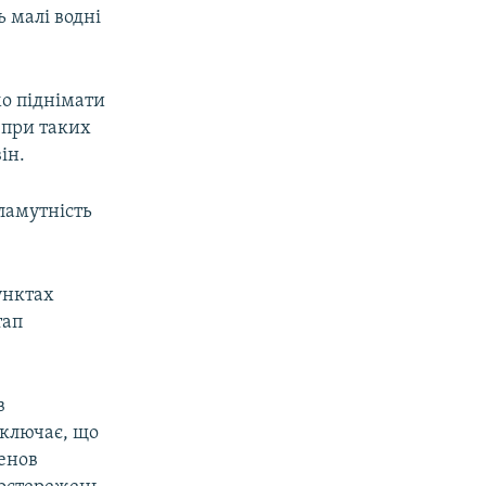
 малі водні
мо піднімати
і при таких
ін.
ламутність
унктах
тап
в
иключає, що
енов