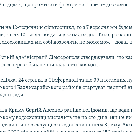
Він додав, що промивати фільтри частіше не дозволяють
 на 12-годинний фільтроцикл, то з 7 вересня ми буде
ів, з них 10 тисяч скидати в каналізацію. Такої розкош
водосховищах ми собі дозволити не можемо», – додав в
йській адміністрації Сімферополя стверджували, що ка
ася через збільшення кількості паводків.
неділка, 24 серпня, в Сімферополі та ще 39 населених п
ького і Бахчисарайського районів стартував перший е
дачі води.
лава Криму
Сергій Аксенов
раніше повідомив, що води 
ькому водосховищі вистачить ще на сто днів. Він не в
 надзвичайною ситуацію з водопостачанням Криму. Акс