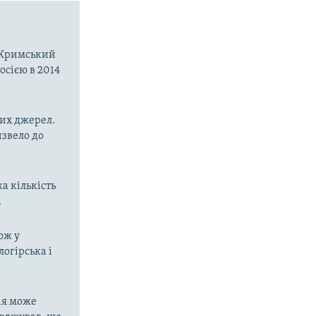
о-Кримський
осією в 2014
них джерел.
извело до
а кількість
.
ож у
огірська і
ія може