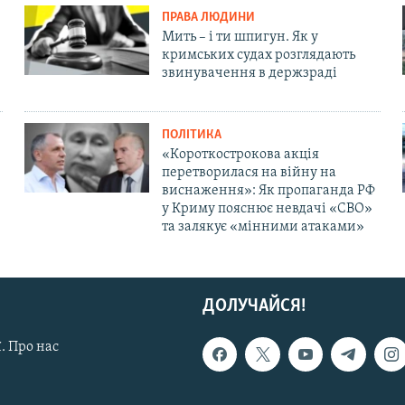
ПРАВА ЛЮДИНИ
Мить – і ти шпигун. Як у
кримських судах розглядають
звинувачення в держзраді
ПОЛІТИКА
«Короткострокова акція
перетворилася на війну на
виснаження»: Як пропаганда РФ
у Криму пояснює невдачі «СВО»
та залякує «мінними атаками»
ДОЛУЧАЙСЯ!
. Про нас