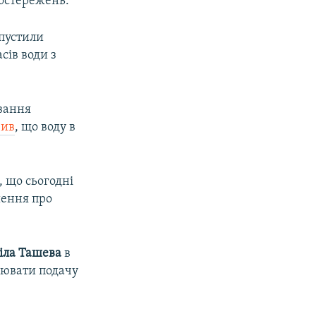
постережень.
апустили
сів води з
ювання
вив
, що воду в
, що сьогодні
шення про
іла Ташева
в
лювати подачу