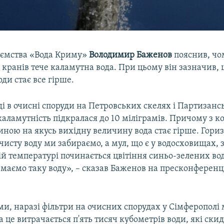
иємства «Вода Криму»
Володимир Баженов
пояснив, чо
 кранів тече каламутна вода. При цьому він зазначив,
оди стає все гірше.
ді в очисні споруди на Петровських скелях і Партизан
каламутність підкралася до 10 міліграмів. Причому з 
иною на якусь вихідну величину вода стає гірше. Гори
чисту воду ми забираємо, а мул, що є у водосховищах, 
й температурі починається цвітіння синьо-зелених во
 маємо таку воду», – сказав Баженов на пресконференці
ми, наразі фільтри на очисних спорудах у Сімферополі
На це витрачається п'ять тисяч кубометрів води, які ски