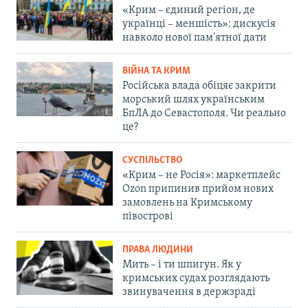
«Крим – єдиний регіон, де
українці – меншість»: дискусія
навколо нової пам'ятної дати
ВІЙНА ТА КРИМ
Російська влада обіцяє закрити
морський шлях українським
БпЛА до Севастополя. Чи реально
це?
СУСПІЛЬСТВО
«Крим – не Росія»: маркетплейс
Ozon припинив прийом нових
замовлень на Кримському
півострові
ПРАВА ЛЮДИНИ
Мить – і ти шпигун. Як у
кримських судах розглядають
звинувачення в держзраді