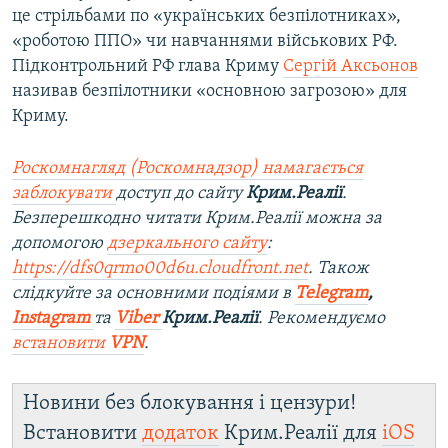
це стрільбами по «українських безпілотниках»,
«роботою ППО» чи навчаннями військових РФ.
Підконтрольний РФ глава Криму
Сергій Аксьонов
називав безпілотники «основною загрозою» для
Криму.
Роскомнагляд (Роскомнадзор) намагається
заблокувати
доступ до сайту
Крим.Реалії
.
Безперешкодно читати Крим.Реалії можна за
допомогою
дзеркального сайту
:
https://dfs0qrmo00d6u.cloudfront.net
. Також
слідкуйте за основними подіями в
Telegram
,
Instagram
та
Viber
Крим.Реалії
. Рекомендуємо
встановити
VPN
.
Новини без блокування і цензури!
Встановити
додаток
Крим.Реалії для
iOS