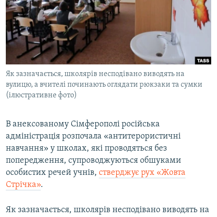
ВІДЕОУРОКИ «ELIFBE»
Русский
СВІДЧЕННЯ ОКУПАЦІЇ
Qırımtatar
УКРАЇНСЬКА ПРОБЛЕМА КРИМУ
ДОЛУЧАЙСЯ!
ІНФОГРАФІКА
Як зазначається, школярів несподівано виводять на
вулицю, а вчителі починають оглядати рюкзаки та сумки
(ілюстративне фото)
Усі сайти RFE/RL
В анексованому Сімферополі російська
адміністрація розпочала «антитерористичні
навчання» у школах, які проводяться без
попередження, супроводжуються обшуками
особистих речей учнів,
стверджує рух «Жовта
Стрічка»
.
Як зазначається, школярів несподівано виводять на