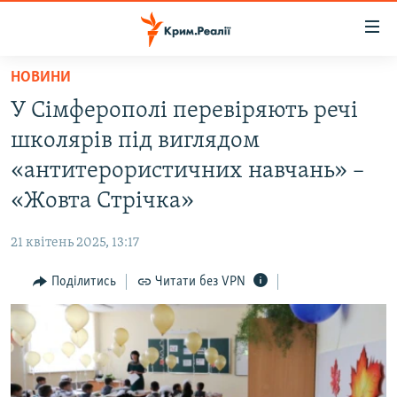
Доступність
посилання
Перейти
НОВИНИ
до
НОВИНИ
У Сімферополі перевіряють речі
основного
ВОДА.КРИМ
матеріалу
школярів під виглядом
ВІДЕО ТА ФОТО
Перейти
«антитерористичних навчань» –
до
ПОЛІТИКА
«Жовта Стрічка»
основної
БЛОГИ
навігації
21 квітень 2025, 13:17
Перейти
ПОГЛЯД
до
Поділитись
Читати без VPN
ІНТЕРВ'Ю
пошуку
ВСЕ ЗА ДЕНЬ
СПЕЦПРОЕКТИ
ЯК ОБІЙТИ БЛОКУВАННЯ
ДЕПОРТАЦІЯ