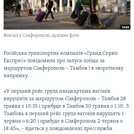
ВІДЕОУРОКИ «ELIFBE»
Русский
СВІДЧЕННЯ ОКУПАЦІЇ
Qırımtatar
УКРАЇНСЬКА ПРОБЛЕМА КРИМУ
Вокзал у Сімферополі, архівне фото
ДОЛУЧАЙСЯ!
ІНФОГРАФІКА
Російська транспортна компанія «Гранд Сервіс
Експрес» повідомила про запуск поїзда за
Усі сайти RFE/RL
маршрутом Сімферополь – Тамбов і в зворотному
напрямку.
«У перший рейс група плацкартних вагонів
вирушить за маршрутом Сімферополь – Тамбов 28
травня о 10:35 і прибуде в Тамбов 30 травня о 1:10. З
Тамбова в перший рейс група вагонів вирушить 1
червня о 6:20 і прибуде в Сімферополь 2 червня о
18:45», – йдеться у повідомленні пресслужби