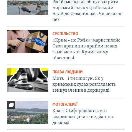
Російська влада обіцяє закрити
морський шлях українським
БпЛА до Севастополя. Чи реально
це?
СУСПІЛЬСТВО
«Крим – не Росія»: маркетплейс
Ozon припинив прийом нових
замовлень на Кримському
півострові
ПРАВА ЛЮДИНИ
Мить – і ти шпигун. Як у
кримських судах розглядають
звинувачення в держзраді
ФОТОГАЛЕРЕЇ
Краса Сімферопольського
водосховища та занедбаність
довкола