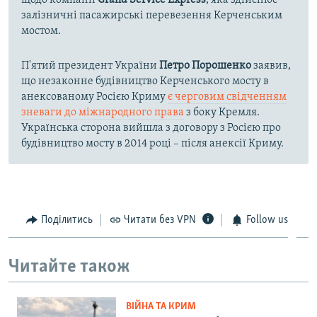
щодо компанії
Grand Service Express
, яка здійснює
залізничні пасажирські перевезення Керченським
мостом.
П'ятий президент України
Петро Порошенко
заявив,
що незаконне будівництво Керченського мосту в
анексованому Росією Криму
є черговим свідченням
зневаги до міжнародного права
з боку Кремля.
Українська сторона вийшла з договору з Росією про
будівництво мосту в 2014 році – після анексії Криму.
Поділитись
Читати без VPN
Follow us
Читайте також
ВІЙНА ТА КРИМ