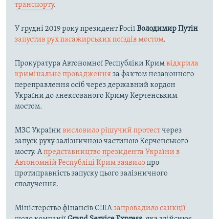
транспорту
.
У грудні 2019 року президент Росії
Володимир Путін
запустив рух пасажирських поїздів мостом
.
Прокуратура Автономної Республіки Крим
відкрила
кримінальне провадження
за фактом незаконного
переправлення осіб через державний кордон
України до анексованого Криму Керченським
мостом.
МЗС України
висловило рішучий протест
через
запуск руху залізничною частиною Керченського
мосту. А
представництво президента України в
Автономній Республіці Крим заявило
про
протиправність запуску цього залізничного
сполучення.
Міністерство фінансів США
запровадило санкції