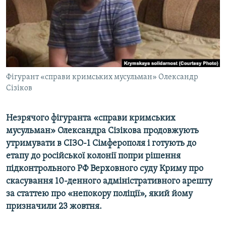
ВІДЕОУРОКИ «ELIFBE»
Русский
СВІДЧЕННЯ ОКУПАЦІЇ
Qırımtatar
УКРАЇНСЬКА ПРОБЛЕМА КРИМУ
ДОЛУЧАЙСЯ!
ІНФОГРАФІКА
Фігурант «справи кримських мусульман» Олександр
Сізіков
Усі сайти RFE/RL
Незрячого фігуранта «справи кримських
мусульман» Олександра Сізікова продовжують
утримувати в СІЗО-1 Сімферополя і готують до
етапу до російської колонії попри рішення
підконтрольного РФ Верховного суду Криму про
скасування 10-денного адміністративного арешту
за статтею про «непокору поліції», який йому
призначили 23 жовтня.