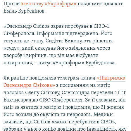
Про це
агентству «Укрінформ»
повідомив адвокат
Еміль Курбедінов.
«Олександр Сізіков зараз перебуває в СІЗО-1
Сімферополя. Інформація підтверджена. Його
готують до етапу. Сидіти. Виконують рішення
«суду», який скасував його звільнення через
хворобу і вирішив, що він має відбувати
покарання», – цитує «Укрінформ» Курбедінова.
Як раніше повідомляв телеграм-канал
«Підтримка
Олександра Сізікова»
з посиланням на матір
чоловіка Олену Сізікову, Олександра перевели з ІТТ
Бахчисарая до СІЗО Сімферополя. За її словами, він
зміг зв'язатися з матір'ю і повідомив, що 31 жовтня
його возили до окуліста та невролога. Медики
заявили, що Сізіков «може перебувати в СІЗО»,
забрали у нього копію довідки про інвалідність, яку