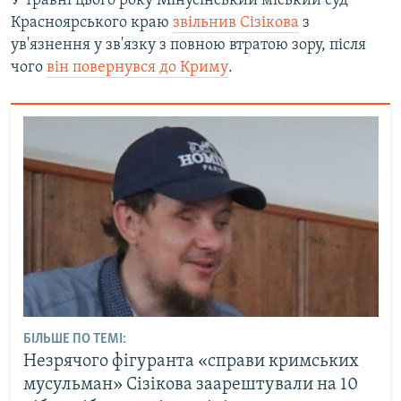
У травні цього року Мінусінський міський суд
Красноярського краю
звільнив Сізікова
з
ув'язнення у зв'язку з повною втратою зору, після
чого
він повернувся до Криму
.
БІЛЬШЕ ПО ТЕМІ:
Незрячого фігуранта «справи кримських
мусульман» Сізікова заарештували на 10