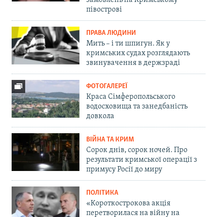
півострові
ПРАВА ЛЮДИНИ
Мить – і ти шпигун. Як у
кримських судах розглядають
звинувачення в держзраді
ФОТОГАЛЕРЕЇ
Краса Сімферопольського
водосховища та занедбаність
довкола
ВІЙНА ТА КРИМ
Сорок днів, сорок ночей. Про
результати кримської операції з
примусу Росії до миру
ПОЛІТИКА
«Короткострокова акція
перетворилася на війну на