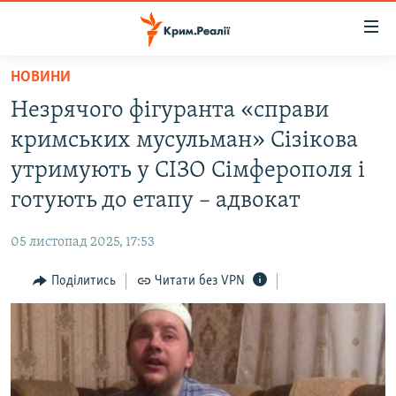
Доступність
посилання
Перейти
НОВИНИ
до
НОВИНИ
Незрячого фігуранта «справи
основного
ВОДА.КРИМ
матеріалу
кримських мусульман» Сізікова
ВІДЕО ТА ФОТО
Перейти
утримують у СІЗО Сімферополя і
до
ПОЛІТИКА
готують до етапу – адвокат
основної
БЛОГИ
навігації
05 листопад 2025, 17:53
Перейти
ПОГЛЯД
до
Поділитись
Читати без VPN
ІНТЕРВ'Ю
пошуку
ВСЕ ЗА ДЕНЬ
СПЕЦПРОЕКТИ
ЯК ОБІЙТИ БЛОКУВАННЯ
ДЕПОРТАЦІЯ