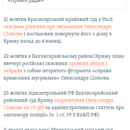
«правосуддя»
21 жовтня Красноярський крайовий суд у Росії
скасував рішення про звільнення Олександра
Сізікова
і постановив повернути його з дому в
Криму назад до в'язниці.
22 жовтня в Бахчисарайському районі Криму пізно
ввечері російські силовики
провели обшук і
забрали
з собою незрячого фігуранта «справи
кримських мусульман» Олександра Сізікова.
23 жовтня підконтрольний РФ Бахчисарайський
районний суд Криму
заарештував Олександра
Сізікова на 10 діб
за адміністративною статтею про
«непокору поліції» (ч. 1 ст. 19.3 КпАП РФ).