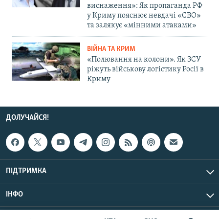
виснаження»: Як пропаганда РФ
у Криму пояснює невдачі «СВО»
та залякує «мінними атаками»
ВІЙНА ТА КРИМ
«Полювання на колони». Як ЗСУ
ріжуть військову логістику Росії в
Криму
ДОЛУЧАЙСЯ!
ПІДТРИМКА
ІНФО