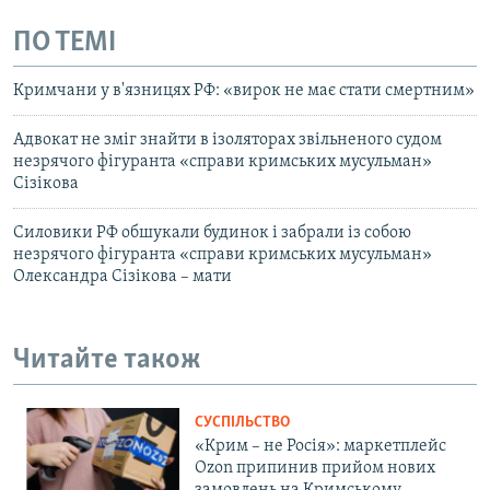
ПО ТЕМІ
Кримчани у в'язницях РФ: «вирок не має стати смертним»
Адвокат не зміг знайти в ізоляторах звільненого судом
незрячого фігуранта «справи кримських мусульман»
Сізікова
Силовики РФ обшукали будинок і забрали із собою
незрячого фігуранта «справи кримських мусульман»
Олександра Сізікова – мати
Читайте також
СУСПІЛЬСТВО
«Крим – не Росія»: маркетплейс
Ozon припинив прийом нових
замовлень на Кримському