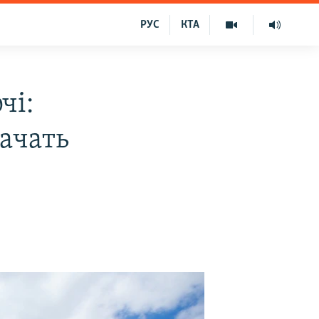
РУС
КТА
чі:
начать