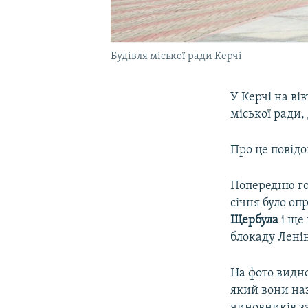
Будівля міської ради Керчі
У Керчі на ві
міської ради,
Про це повідо
Попередню го
січня було о
Щербула
і ще 
блокаду Ленін
На фото видно
який вони на
чиновників за