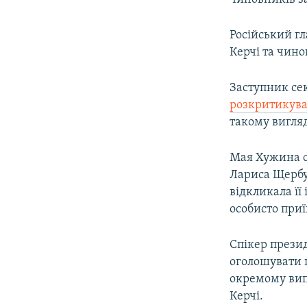
Російський г
Керчі та чино
Заступник се
розкритикув
такому вигляд
Мая Хужина с
Лариса Щербул
відкликала її
особисто приї
Спікер презид
оголошувати 
окремому вип
Керчі.