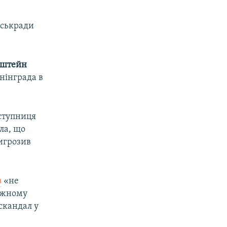
іськради
нштейн
нінграда в
аступниця
ла, що
ригрозив
в
«не
кожному
скандал у