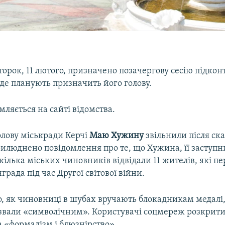
второк, 11 лютого, призначено позачергову сесію підконт
 де планують призначить його голову.
мляється на сайті відомства.
лову міськради Керчі
Маю Хужину
звільнили після ска
прилюднено повідомлення про те, що Хужина, її заступ
кілька міських чиновників відвідали 11 жителів, які 
града під час Другої світової війни.
, як чиновниці в шубах вручають блокадникам медалі, к
звали «символічним». Користувачі соцмереж розкрит
 «формалізм і блюзнірство».