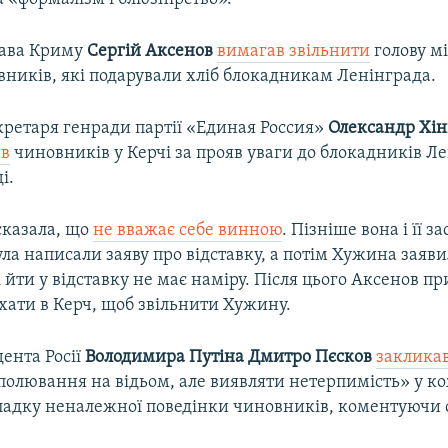
лава Криму
Сергій Аксенов
вимагав звільнити
голову м
вників, які подарували хліб блокадникам Ленінграда.
кретаря генради партії «Единая Россия»
Олександр Хі
ав
чиновників у Керчі за прояв уваги до блокадників Ле
і.
казала, що
не вважає себе винною
. Пізніше вона і її з
а написали заяву про відставку, а потім Хужина заяви
 і йти у відставку не має наміру. Після цього Аксенов п
хати в Керч, щоб звільнити Хужину.
ента Росії
Володимира Путіна Дмитро Пєсков
заклика
полювання на відьом, але виявляти нетерпимість» у 
адку неналежної поведінки чиновників, коментуючи 