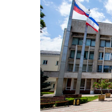
ВІДЕОУРОКИ «ELIFBE»
СВІДЧЕННЯ ОКУПАЦІЇ
УКРАЇНСЬКА ПРОБЛЕМА КРИМУ
ІНФОГРАФІКА