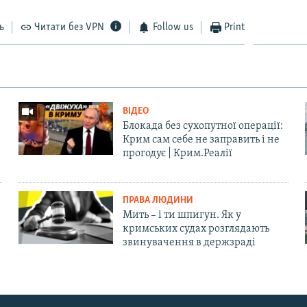
ь
Читати без VPN
Follow us
Print
ВІДЕО
Блокада без сухопутної операції:
Крим сам себе не заправить і не
прогодує | Крим.Реалії
ПРАВА ЛЮДИНИ
Мить – і ти шпигун. Як у
кримських судах розглядають
звинувачення в держзраді