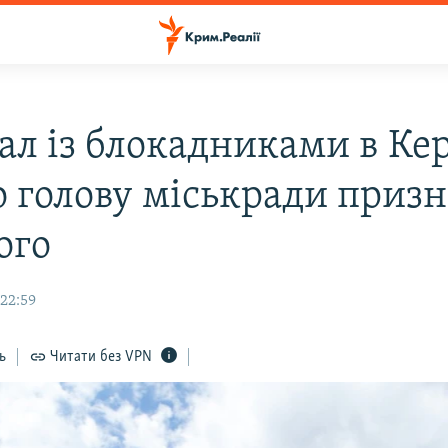
ал із блокадниками в Кер
о голову міськради приз
ого
22:59
ь
Читати без VPN