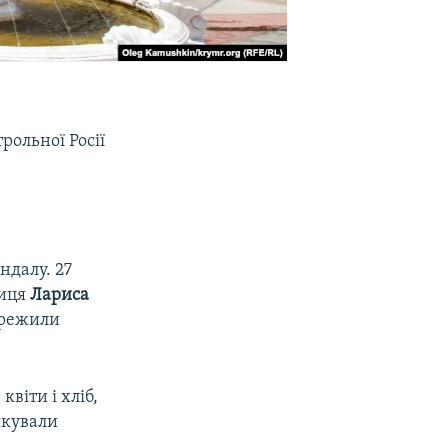
рольної Росії
ндалу. 27
ниця
Лариса
пережили
віти і хліб,
икували