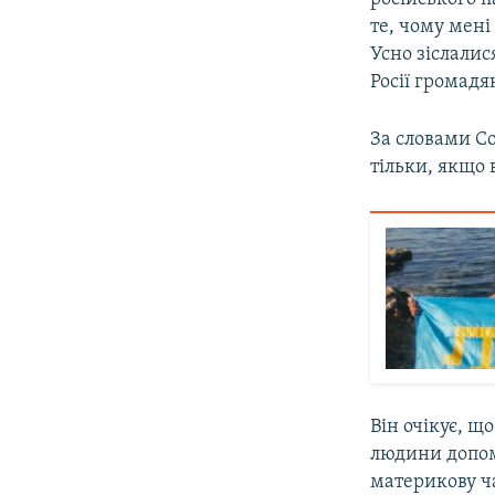
те, чому мен
Усно зіслалис
Росії громадя
За словами С
тільки, якщо 
Він очікує, щ
людини допом
материкову ча