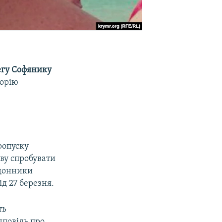
егу Софянику
торію
ропуску
ву спробувати
рдонники
ід 27 березня.
ть
дповідь про