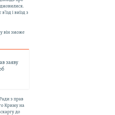
ідмовилися.
'їзд і виїзд з
у він зможе
ав заяву
об
Ради з прав
го Криму на
 скаргу до