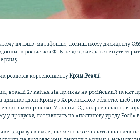
ському плавцю-марафонцю, колишньому дисиденту
Ол
рдонники російської ФСБ не дозволили покинути тери
 Криму.
ик розповів кореспонденту
Крим.Реалії
.
ми, вранці 27 квітня він приїхав на російський пункт п
 адмінкордоні Криму з Херсонською областю, щоб зно
ериторію материкової України. Однак російські прико
у у пропуску, пославшись на «постанову уряду Росії» в
ки відразу сказали, що мене вже знають і що наявніс
аспорта не дозволяє мені виїхати з Криму. Письмову ві