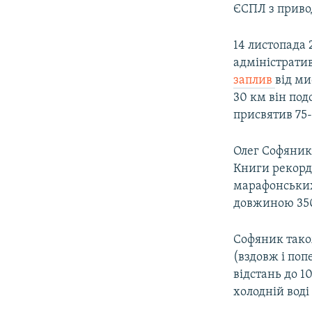
ЄСПЛ з приво
14 листопада 
адміністрати
заплив
від ми
30 км він под
присвятив 75
Олег Софяник
Книги рекорд
марафонських
довжиною 35
Софяник тако
(вздовж і поп
відстань до 1
холодній воді