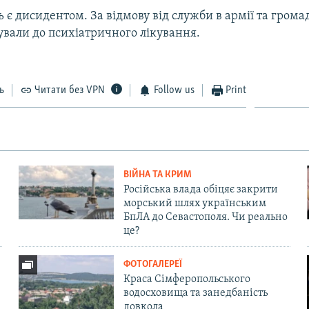
 є дисидентом. За відмову від служби в армії та гром
вали до психіатричного лікування.
ь
Читати без VPN
Follow us
Print
ВІЙНА ТА КРИМ
Російська влада обіцяє закрити
морський шлях українським
БпЛА до Севастополя. Чи реально
це?
ФОТОГАЛЕРЕЇ
Краса Сімферопольського
водосховища та занедбаність
довкола