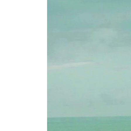
ВІДЕОУРОКИ «ELIFBE»
СВІДЧЕННЯ ОКУПАЦІЇ
УКРАЇНСЬКА ПРОБЛЕМА КРИМУ
ІНФОГРАФІКА