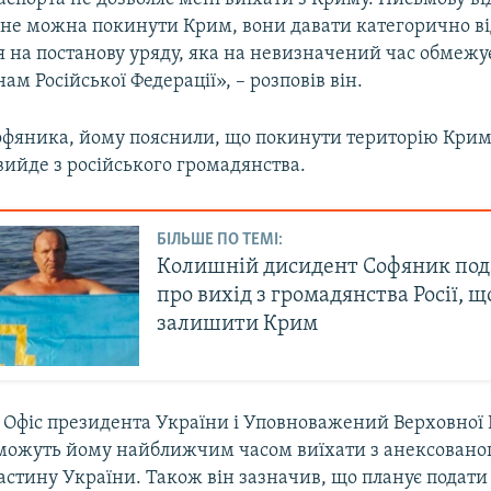
і не можна покинути Крим, вони давати категорично в
я на постанову уряду, яка на невизначений час обмежує в
нам Російської Федерації», – розповів він.
офяника, йому пояснили, що покинути територію Крим
вийде з російського громадянства.
БІЛЬШЕ ПО ТЕМІ:
Колишній дисидент Софяник под
про вихід з громадянства Росії, щ
залишити Крим
о Офіс президента України і Уповноважений Верховної 
ожуть йому найближчим часом виїхати з анексовано
стину України. Також він зазначив, що планує подати