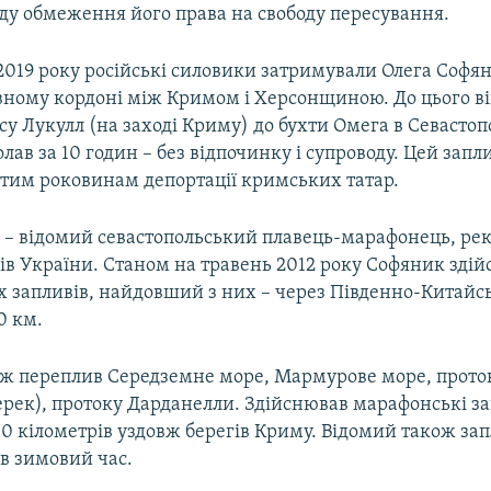
ду обмеження його права на свободу пересування.
2019 року російські силовики затримували Олега Софя
вному кордоні між Кримом і Херсонщиною. До цього в
су Лукулл (на заході Криму) до бухти Омега в Севастопо
олав за 10 годин – без відпочинку і супроводу. Цей зап
-тим роковинам депортації кримських татар.
 – відомий севастопольський плавець-марафонець, ре
ів України. Станом на травень 2012 року Софяник здій
 запливів, найдовший з них – через Південно-Китайс
0 км.
ж переплив Середземне море, Мармурове море, прото
ерек), протоку Дарданелли. Здійснював марафонські з
00 кілометрів уздовж берегів Криму. Відомий також за
 в зимовий час.