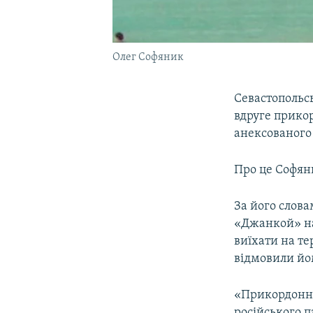
Олег Софяник
Севастополь
вдруге прико
анексованого
Про це Софян
За його слова
«Джанкой» на
виїхати на т
відмовили йом
«Прикордонни
російського п