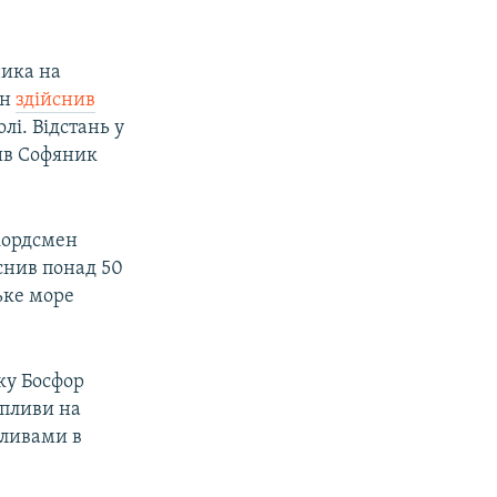
ника на
ін
здійснив
лі. Відстань у
лив Софяник
кордсмен
снив понад 50
ьке море
ку Босфор
апливи на
пливами в