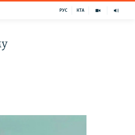
РУС
КТА
му