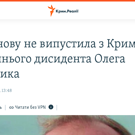
нову не випустила з Кри
нього дисидента Олега
ика
 13:48
ь
Читати без VPN