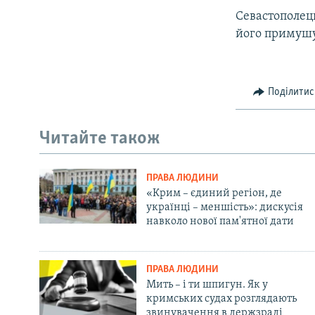
Севастополець
його примушу
Поділитис
Читайте також
ПРАВА ЛЮДИНИ
«Крим – єдиний регіон, де
українці – меншість»: дискусія
навколо нової пам'ятної дати
ПРАВА ЛЮДИНИ
Мить – і ти шпигун. Як у
кримських судах розглядають
звинувачення в держзраді