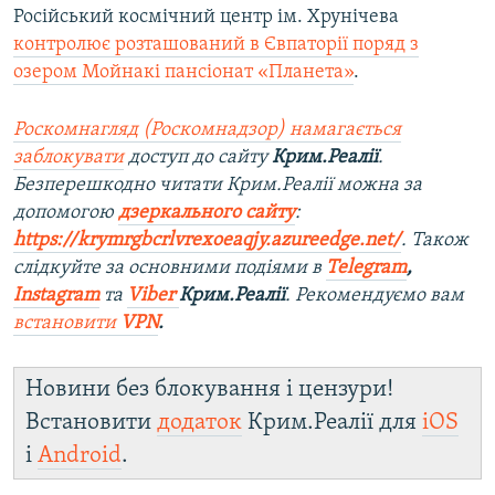
Російський космічний центр ім. Хрунічева
контролює розташований в Євпаторії поряд з
озером Мойнакі пансіонат «Планета»
.
Роскомнагляд (Роскомнадзор) намагається
заблокувати
доступ до сайту
Крим.Реалії
.
Безперешкодно читати Крим.Реалії можна за
допомогою
дзеркального сайту
:
https://krymrgbcrlvrexoeaqjy.azureedge.net/
. Також
слідкуйте за основними подіями в
Telegram
,
Instagram
та
Viber
Крим.Реалії
. Рекомендуємо вам
встановити
VPN
.
Новини без блокування і цензури!
Встановити
додаток
Крим.Реалії для
iOS
і
Android
.