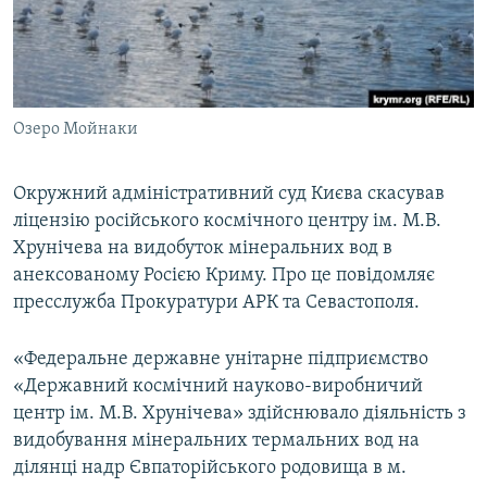
ВІДЕОУРОКИ «ELIFBE»
Русский
СВІДЧЕННЯ ОКУПАЦІЇ
Qırımtatar
УКРАЇНСЬКА ПРОБЛЕМА КРИМУ
Озеро Мойнаки
ДОЛУЧАЙСЯ!
ІНФОГРАФІКА
Окружний адміністративний суд Києва скасував
ліцензію російського космічного центру ім. М.В.
Усі сайти RFE/RL
Хрунічева на видобуток мінеральних вод в
анексованому Росією Криму. Про це повідомляє
пресслужба Прокуратури АРК та Севастополя.
«Федеральне державне унітарне підприємство
«Державний космічний науково-виробничий
центр ім. М.В. Хрунічева» здійснювало діяльність з
видобування мінеральних термальних вод на
ділянці надр Євпаторійського родовища в м.