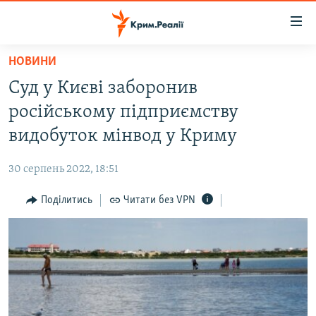
Доступність
посилання
Перейти
НОВИНИ
до
НОВИНИ
Суд у Києві заборонив
основного
ВОДА.КРИМ
матеріалу
російському підприємству
ВІДЕО ТА ФОТО
Перейти
видобуток мінвод у Криму
до
ПОЛІТИКА
основної
30 серпень 2022, 18:51
БЛОГИ
навігації
Перейти
Поділитись
Читати без VPN
ПОГЛЯД
до
ІНТЕРВ'Ю
пошуку
ВСЕ ЗА ДЕНЬ
СПЕЦПРОЕКТИ
ЯК ОБІЙТИ БЛОКУВАННЯ
ДЕПОРТАЦІЯ