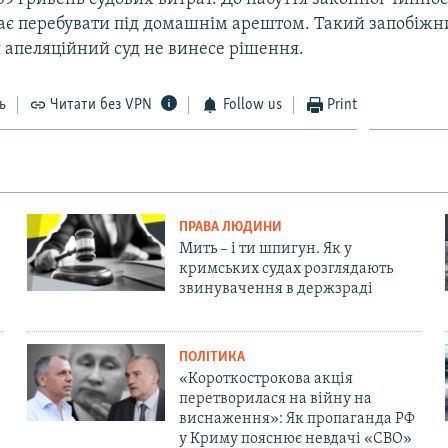
ає перебувати під домашнім арештом. Такий запобіжн
и апеляційний суд не винесе рішення.
ь
Читати без VPN
Follow us
Print
ПРАВА ЛЮДИНИ
Мить – і ти шпигун. Як у
кримських судах розглядають
звинувачення в держзраді
ПОЛІТИКА
«Короткострокова акція
перетворилася на війну на
виснаження»: Як пропаганда РФ
у Криму пояснює невдачі «СВО»