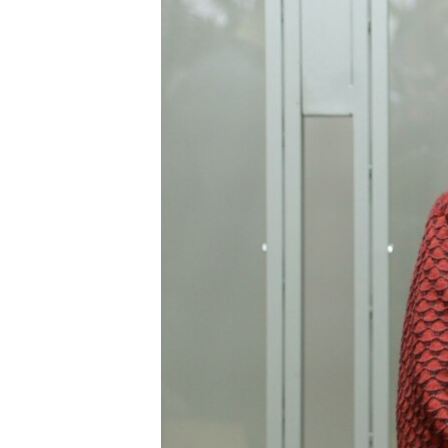
ВІДЕОУРОКИ «ELIFBE»
СВІДЧЕННЯ ОКУПАЦІЇ
УКРАЇНСЬКА ПРОБЛЕМА КРИМУ
ІНФОГРАФІКА