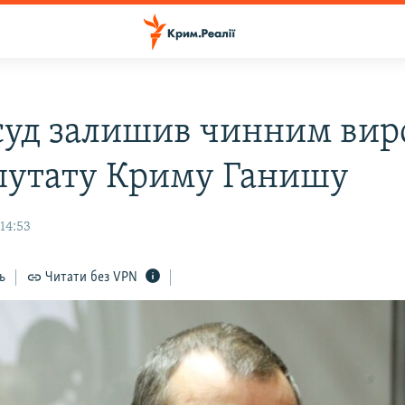
 суд залишив чинним вир
путату Криму Ганишу
14:53
ь
Читати без VPN