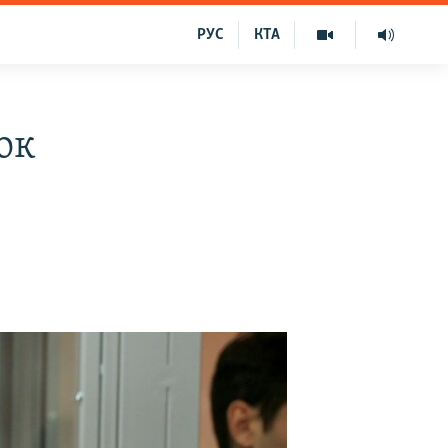
РУС
КТА
ок