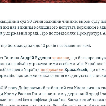
еляційний суд 30 січня залишив чинним вирок суду по
кий визнав винним колишнього депутата Верховної Рад
ша
у державній зраді. Про це повідомляє Прокуратура А
 що його засудили до 12 років позбавлення волі.
кат Ганиша
Андрій Руденко
зазначав
, що його пропону
писки на обмін утримуваними особами між Україною і 
ужбі безпеки України
повідомили
Крим.Реалії
, що не м
ормацію про можливе включення ексдепутата в списки
 2018 року Дніпровський районний суд Києва визнав ек
ди Криму Василя Ганиша винним у державній зраді і за
авлення волі без конфіскації майна. Засуджений також
9 гривень судових витрат. До набуття законної чинно