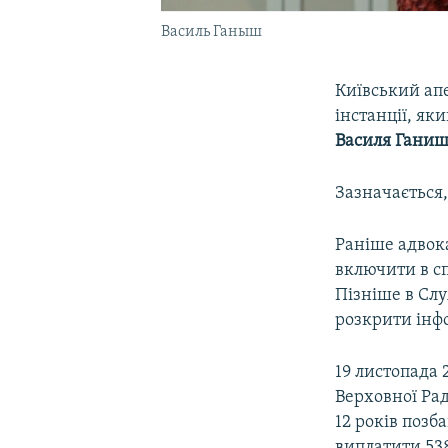
Василь Ганыш
Київський ап
інстанції, я
Василя Гани
Зазначається,
Раніше адво
включити в с
Пізніше в Сл
розкрити інф
19 листопада
Верховної Ра
12 років позб
виплатити 538