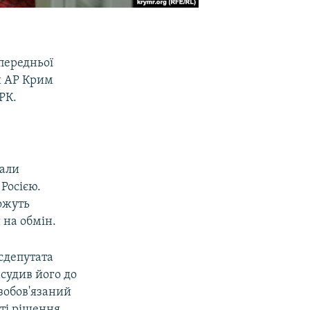
передньої
и АР Крим
РК.
вали
Росією.
ожуть
 на обмін.
сдепутата
судив його до
 зобов'язаний
сті рішення