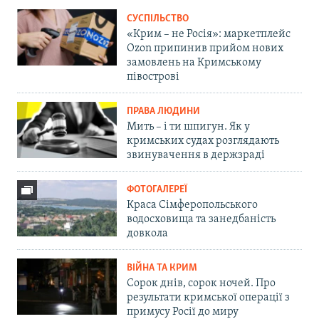
СУСПІЛЬСТВО
«Крим – не Росія»: маркетплейс
Ozon припинив прийом нових
замовлень на Кримському
півострові
ПРАВА ЛЮДИНИ
Мить – і ти шпигун. Як у
кримських судах розглядають
звинувачення в держзраді
ФОТОГАЛЕРЕЇ
Краса Сімферопольського
водосховища та занедбаність
довкола
ВІЙНА ТА КРИМ
Сорок днів, сорок ночей. Про
результати кримської операції з
примусу Росії до миру