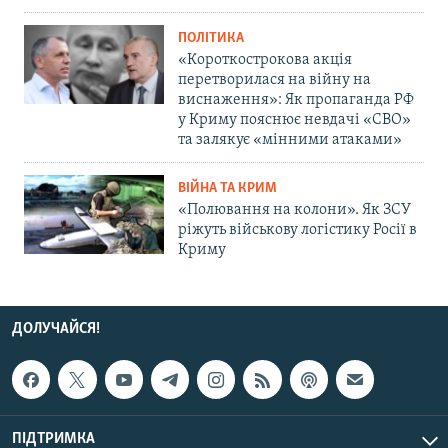
ПОЛІТИКА
«Короткострокова акція
перетворилася на війну на
виснаження»: Як пропаганда РФ
у Криму пояснює невдачі «СВО»
та залякує «мінними атаками»
ВІЙНА ТА КРИМ
«Полювання на колони». Як ЗСУ
ріжуть військову логістику Росії в
Криму
ДОЛУЧАЙСЯ!
ПІДТРИМКА