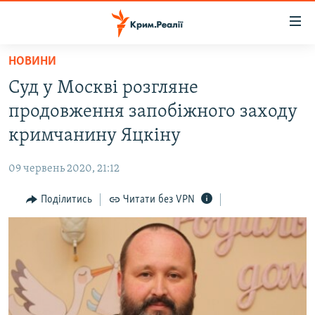
Доступність
посилання
Перейти
НОВИНИ
до
НОВИНИ
Суд у Москві розгляне
основного
ВОДА.КРИМ
матеріалу
продовження запобіжного заходу
ВІДЕО ТА ФОТО
Перейти
кримчанину Яцкіну
до
ПОЛІТИКА
основної
09 червень 2020, 21:12
БЛОГИ
навігації
Перейти
Поділитись
Читати без VPN
ПОГЛЯД
до
ІНТЕРВ'Ю
пошуку
ВСЕ ЗА ДЕНЬ
СПЕЦПРОЕКТИ
ЯК ОБІЙТИ БЛОКУВАННЯ
ДЕПОРТАЦІЯ