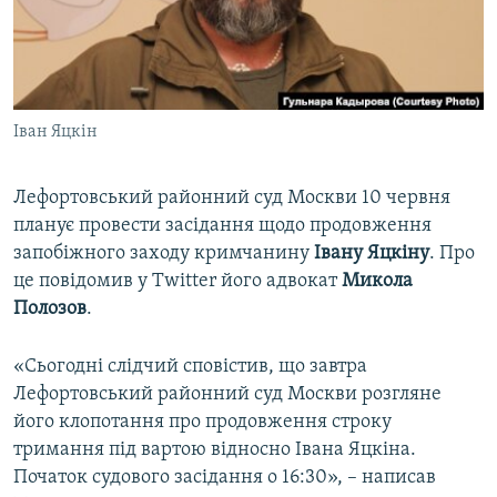
ВІДЕОУРОКИ «ELIFBE»
Русский
СВІДЧЕННЯ ОКУПАЦІЇ
Qırımtatar
УКРАЇНСЬКА ПРОБЛЕМА КРИМУ
Іван Яцкін
ДОЛУЧАЙСЯ!
ІНФОГРАФІКА
Лефортовський районний суд Москви 10 червня
планує провести засідання щодо продовження
Усі сайти RFE/RL
запобіжного заходу кримчанину
Івану Яцкіну
. Про
це повідомив у Twitter його адвокат
Микола
Полозов
.
«Сьогодні слідчий сповістив, що завтра
Лефортовський районний суд Москви розгляне
його клопотання про продовження строку
тримання під вартою відносно Івана Яцкіна.
Початок судового засідання о 16:30», – написав