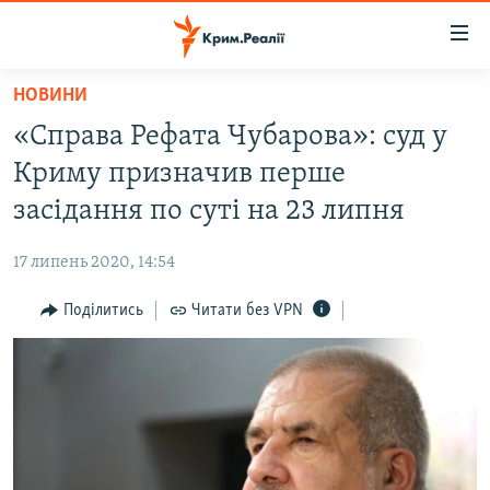
Доступність
посилання
Перейти
НОВИНИ
до
НОВИНИ
«Справа Рефата Чубарова»: суд у
основного
ВОДА.КРИМ
матеріалу
Криму призначив перше
ВІДЕО ТА ФОТО
Перейти
засідання по суті на 23 липня
до
ПОЛІТИКА
основної
17 липень 2020, 14:54
БЛОГИ
навігації
Перейти
Поділитись
Читати без VPN
ПОГЛЯД
до
ІНТЕРВ'Ю
пошуку
ВСЕ ЗА ДЕНЬ
СПЕЦПРОЕКТИ
ЯК ОБІЙТИ БЛОКУВАННЯ
ДЕПОРТАЦІЯ