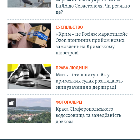
морський шлях українським
БпЛА до Севастополя. Чи реально
це?
СУСПІЛЬСТВО
«Крим – не Росія»: маркетплейс
Ozon припинив прийом нових
замовлень на Кримському
півострові
ПРАВА ЛЮДИНИ
Мить – і ти шпигун. Як у
кримських судах розглядають
звинувачення в держзраді
ФОТОГАЛЕРЕЇ
Краса Сімферопольського
водосховища та занедбаність
довкола