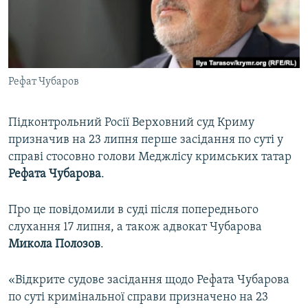
ВІДЕОУРОКИ «ELIFBE»
Русский
СВІДЧЕННЯ ОКУПАЦІЇ
Qırımtatar
УКРАЇНСЬКА ПРОБЛЕМА КРИМУ
Рефат Чубаров
ДОЛУЧАЙСЯ!
ІНФОГРАФІКА
Підконтрольний Росії Верховний суд Криму
призначив на 23 липня перше засідання по суті у
Усі сайти RFE/RL
справі стосовно голови Меджлісу кримських татар
Рефата Чубарова
.
Про це повідомили в суді після попереднього
слухання 17 липня, а також адвокат Чубарова
Микола Полозов
.
«Відкрите судове засідання щодо Рефата Чубарова
по суті кримінальної справи призначено на 23