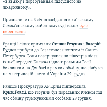
«в зв'язку з перебуванням підсудного на
лікарняному».
Призначене на 3 січня засідання в київському
Солом'янському районному суді також
було
перенесено
.
Вранці 1 січня кримчани
Степан Резуник
і
Валерій
Руднєв
прибули до Севастополя потягом із Санкт-
Петербурга. Вони повернулися на півострів після
їхньої передачі Києвом підконтрольним Росії
бойовикам на Донбасі в рамках обміну, що відбувся
на материковій частині України 29 грудня.
Раніше Прокуратура АР Крим підтвердила
Крим.Реалії
, що Резуник був переданий Києвом під
час обміну утримуваними особами 29 грудня.