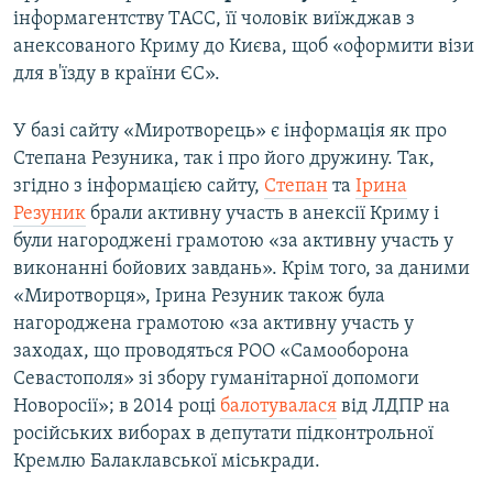
інформагентству ТАСС, її чоловік виїжджав з
анексованого Криму до Києва, щоб «оформити візи
для в'їзду в країни ЄС».
У базі сайту «Миротворець» є інформація як про
Степана Резуника, так і про його дружину. Так,
згідно з інформацією сайту,
Степан
та
Ірина
Резуник
брали активну участь в анексії Криму і
були нагороджені грамотою «за активну участь у
виконанні бойових завдань». Крім того, за даними
«Миротворця», Ірина Резуник також була
нагороджена грамотою «за активну участь у
заходах, що проводяться РОО «Самооборона
Севастополя» зі збору гуманітарної допомоги
Новоросії»; в 2014 році
балотувалася
від ЛДПР на
російських виборах в депутати підконтрольної
Кремлю Балаклавської міськради.