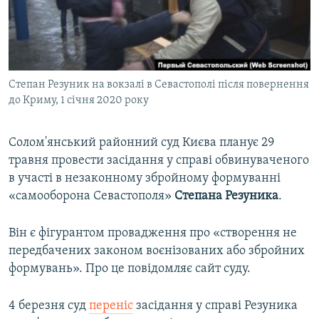
ВІДЕОУРОКИ «ELIFBE»
Русский
СВІДЧЕННЯ ОКУПАЦІЇ
Qırımtatar
УКРАЇНСЬКА ПРОБЛЕМА КРИМУ
Степан Резуник на вокзалі в Севастополі після повернення
ДОЛУЧАЙСЯ!
ІНФОГРАФІКА
до Криму, 1 січня 2020 року
Солом'янський районний суд Києва планує 29
Усі сайти RFE/RL
травня провести засідання у справі обвинуваченого
в участі в незаконному збройному формуванні
«самооборона Севастополя»
Степана Резуника
.
Він є фігурантом провадження про «створення не
передбачених законом воєнізованих або збройних
формувань». Про це повідомляє сайт суду.
4 березня суд
переніс
засідання у справі Резуника