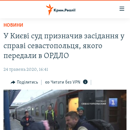
Доступність
посилання
Перейти
НОВИНИ
до
НОВИНИ
У Києві суд призначив засідання у
основного
ВОДА.КРИМ
матеріалу
справі севастопольця, якого
ВІДЕО ТА ФОТО
Перейти
передали в ОРДЛО
до
ПОЛІТИКА
основної
24 травень 2020, 16:41
БЛОГИ
навігації
Перейти
Поділитись
Читати без VPN
ПОГЛЯД
до
ІНТЕРВ'Ю
пошуку
ВСЕ ЗА ДЕНЬ
СПЕЦПРОЕКТИ
ЯК ОБІЙТИ БЛОКУВАННЯ
ДЕПОРТАЦІЯ