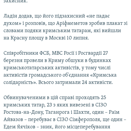
захисник.
Ладін додав, що його підзахисний «не падає
духом» і розповів, що Аріфмеметов зробив плакат зі
словами подяки кримським татарам, які вийшли
на Красну площу в Москві 10 липня.
Співробітники ФСБ, МВС Росії і Росгвардії 27
березня провели в Криму обшуки в будинках
кримськотатарських активістів, у тому числі
активістів громадського об'єднання «Кримська
солідарність». Всього затримали 24 активісти.
Обвинуваченими в цій справі проходять 25
кримських татар, 23 з яких вивезені в СІЗО
Ростова-на-Дону, Таганрога і Шахти, один – Раім
Айвазов – перебуває в СІЗО Сімферополя, ще один –
Едем Яячіков – зник, його місцеперебування