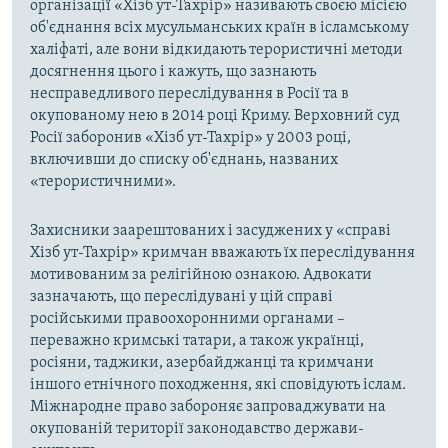
організації «Хізб ут-Тахрір» називають своєю місією
об'єднання всіх мусульманських країн в ісламському
халіфаті, але вони відкидають терористичні методи
досягнення цього і кажуть, що зазнають
несправедливого переслідування в Росії та в
окупованому нею в 2014 році Криму. Верховний суд
Росії заборонив «Хізб ут-Тахрір» у 2003 році,
включивши до списку об'єднань, названих
«терористичними».
Захисники заарештованих і засуджених у «справі
Хізб ут-Тахрір» кримчан вважають їх переслідування
мотивованим за релігійною ознакою. Адвокати
зазначають, що переслідувані у цій справі
російськими правоохоронними органами –
переважно кримські татари, а також українці,
росіяни, таджики, азербайджанці та кримчани
іншого етнічного походження, які сповідують іслам.
Міжнародне право забороняє запроваджувати на
окупованій території законодавство держави-