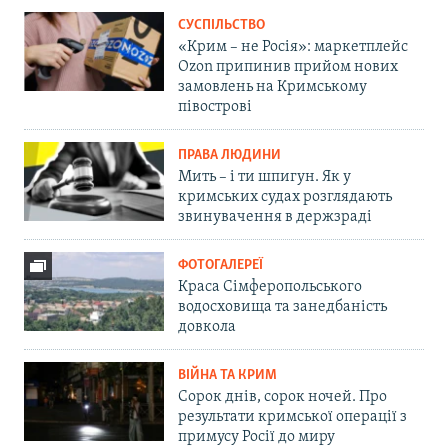
СУСПІЛЬСТВО
«Крим – не Росія»: маркетплейс
Ozon припинив прийом нових
замовлень на Кримському
півострові
ПРАВА ЛЮДИНИ
Мить – і ти шпигун. Як у
кримських судах розглядають
звинувачення в держзраді
ФОТОГАЛЕРЕЇ
Краса Сімферопольського
водосховища та занедбаність
довкола
ВІЙНА ТА КРИМ
Сорок днів, сорок ночей. Про
результати кримської операції з
примусу Росії до миру