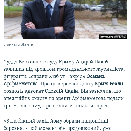
ВІДЕОУРОКИ «ELIFBE»
Русский
СВІДЧЕННЯ ОКУПАЦІЇ
Qırımtatar
УКРАЇНСЬКА ПРОБЛЕМА КРИМУ
ДОЛУЧАЙСЯ!
ІНФОГРАФІКА
Олексій Ладін
Суддя Верховного суду Криму
Андрій Палій
Усі сайти RFE/RL
залишив під арештом громадянського журналіста,
фігуранта «справи Хізб ут-Тахрір»
Османа
Аріфмеметова
. Про це кореспонденту
Крим.Реалії
розповів адвокат
Олексій Ладін
. Він зазначив, що
апеляційну скаргу на арешт Аріфмеметова подали
три місяці тому, а розглянули її тільки зараз.
«Запобіжний захід йому обрали наприкінці
березня, в цей момент він продовжений, уже