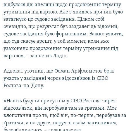
відбулося дві апеляції щодо продовження терміну
утримання під вартою. Але з якихось причин було
затягнуто це судове засідання. Цілком собі
очевидно, що результат був заздалегідь відомий,
судове засідання було формальним. Важко уявити,
що суд скасує арешт, у той момент, коли вже
узаконено продовження терміну утримання під
вартою», – зазначив Ладін.
Адвокат уточнив, що Осман Аріфмеметов брав
участь у засіданні через відеозв'язок із СІЗО
Ростова-на-Дону.
«Навіть будучи присутнім у СІЗО Ростова через
відеозв'язок, він перебував там за гратами. Моє
клопотання про те, щоб він, по-перше, перебував за
ґратами, а по-друге, поруч зі своїм захисником,
було відхилено», – додав адвокат.