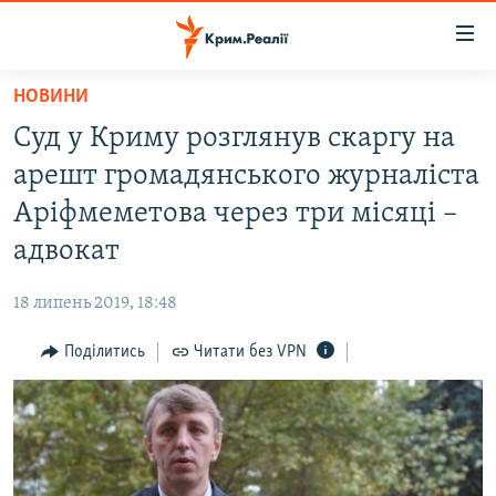
Доступність
посилання
Перейти
НОВИНИ
до
НОВИНИ
Суд у Криму розглянув скаргу на
основного
ВОДА.КРИМ
матеріалу
арешт громадянського журналіста
ВІДЕО ТА ФОТО
Перейти
Аріфмеметова через три місяці –
до
ПОЛІТИКА
адвокат
основної
БЛОГИ
навігації
18 липень 2019, 18:48
Перейти
ПОГЛЯД
до
Поділитись
Читати без VPN
ІНТЕРВ'Ю
пошуку
ВСЕ ЗА ДЕНЬ
СПЕЦПРОЕКТИ
ЯК ОБІЙТИ БЛОКУВАННЯ
ДЕПОРТАЦІЯ