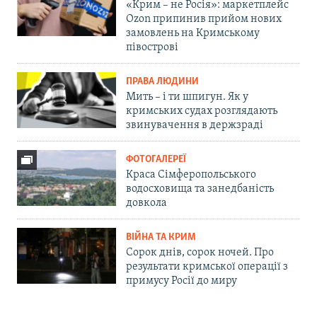
«Крим – не Росія»: маркетплейс
Ozon припинив прийом нових
замовлень на Кримському
півострові
ПРАВА ЛЮДИНИ
Мить – і ти шпигун. Як у
кримських судах розглядають
звинувачення в держзраді
ФОТОГАЛЕРЕЇ
Краса Сімферопольського
водосховища та занедбаність
довкола
ВІЙНА ТА КРИМ
Сорок днів, сорок ночей. Про
результати кримської операції з
примусу Росії до миру