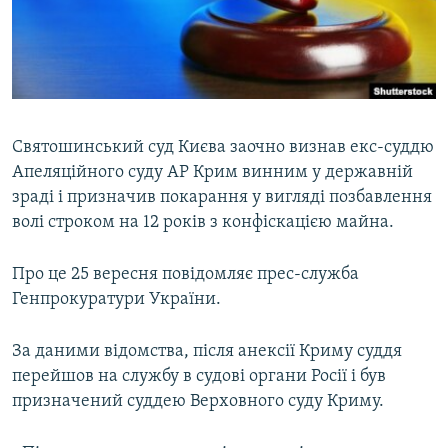
ВІДЕОУРОКИ «ELIFBE»
Русский
СВІДЧЕННЯ ОКУПАЦІЇ
Qırımtatar
УКРАЇНСЬКА ПРОБЛЕМА КРИМУ
ДОЛУЧАЙСЯ!
ІНФОГРАФІКА
Святошинський суд Києва заочно визнав екс-суддю
Апеляційного суду АР Крим винним у державній
зраді і призначив покарання у вигляді позбавлення
Усі сайти RFE/RL
волі строком на 12 років з конфіскацією майна.
Про це 25 вересня повідомляє прес-служба
Генпрокуратури України.
За даними відомства, після анексії Криму суддя
перейшов на службу в судові органи Росії і був
призначений суддею Верховного суду Криму.