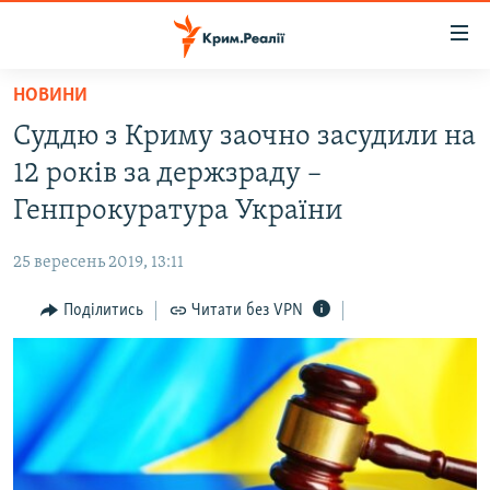
Доступність
посилання
Перейти
НОВИНИ
до
НОВИНИ
Суддю з Криму заочно засудили на
основного
ВОДА.КРИМ
матеріалу
12 років за держзраду –
ВІДЕО ТА ФОТО
Перейти
Генпрокуратура України
до
ПОЛІТИКА
основної
25 вересень 2019, 13:11
БЛОГИ
навігації
Перейти
Поділитись
Читати без VPN
ПОГЛЯД
до
ІНТЕРВ'Ю
пошуку
ВСЕ ЗА ДЕНЬ
СПЕЦПРОЕКТИ
ЯК ОБІЙТИ БЛОКУВАННЯ
ДЕПОРТАЦІЯ