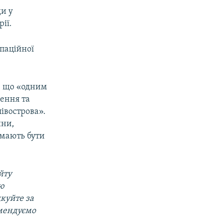
ди у
ії.
упаційної
, що «одним
лення та
півострова».
ини,
 мають бути
йту
ою
дкуйте за
омендуємо