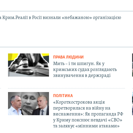
та Крим.Реалії в Росії визнали «небажаною» організацією
ПРАВА ЛЮДИНИ
Мить – і ти шпигун. Як у
кримських судах розглядають
звинувачення в держзраді
ПОЛІТИКА
«Короткострокова акція
перетворилася на війну на
виснаження»: Як пропаганда РФ
у Криму пояснює невдачі «СВО»
та залякує «мінними атаками»