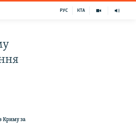
РУС
КТА
му
ення
із Криму за