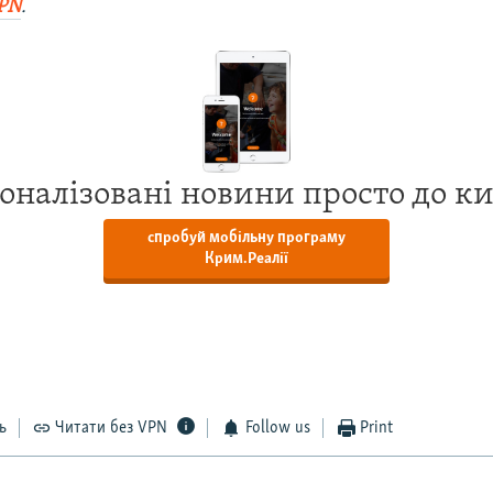
PN
.
оналізовані новини просто до к
спробуй мобільну програму
Крим.Реалії
ь
Читати без VPN
Follow us
Print