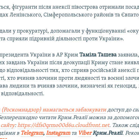
ься, фігуранти після анексії півострова отримали поса
дах Ленінського, Сімферопольського районів та Євпатор
дали у прокуратурі, допомагали у функціонуванні «ок
 та сприяли підривній діяльності проти України».
президента України в АР Крим
Таміла Ташева
заявила
их завдань України після деокупації Криму стане вияв
о відповідальності тих, хто сприяв російській анексії 
, ті, хто вчиняв злочини проти людяності та воєнні злоч
ава людини та вчиняв злочини, визначені як геноцид,
 відповідальності.
 (Роскомнадзор) намагається заблокувати
доступ до са
 Безперешкодно читати Крим.Реалії можна за допомог
 сайту
:
https://dfs0qrmo00d6u.cloudfront.net
. Також слі
одіями в
Telegram
,
Instagram
та
Viber
Крим.Реалії
. Рек