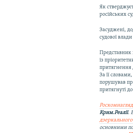
ВІДЕОУРОКИ «ELIFBE»
Як стверджуєт
СВІДЧЕННЯ ОКУПАЦІЇ
російських су
УКРАЇНСЬКА ПРОБЛЕМА КРИМУ
Засуджені, до
ІНФОГРАФІКА
судової влади
Представник 
із пріоритетн
притягнення д
За її словами
порушував пр
притягнуті до
Роскомнагляд
Крим.Реалії
.
дзеркального
основними п