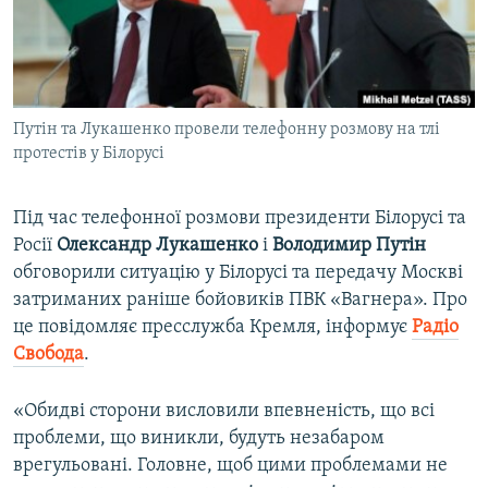
ВІДЕОУРОКИ «ELIFBE»
Русский
СВІДЧЕННЯ ОКУПАЦІЇ
Qırımtatar
УКРАЇНСЬКА ПРОБЛЕМА КРИМУ
Путін та Лукашенко провели телефонну розмову на тлі
ДОЛУЧАЙСЯ!
ІНФОГРАФІКА
протестів у Білорусі
Під час телефонної розмови президенти Білорусі та
Усі сайти RFE/RL
Росії
Олександр Лукашенко
і
Володимир Путін
обговорили ситуацію у Білорусі та передачу Москві
затриманих раніше бойовиків ПВК «Вагнера». Про
це повідомляє пресслужба Кремля, інформує
Радіо
Свобода
.
«Обидві сторони висловили впевненість, що всі
проблеми, що виникли, будуть незабаром
врегульовані. Головне, щоб цими проблемами не