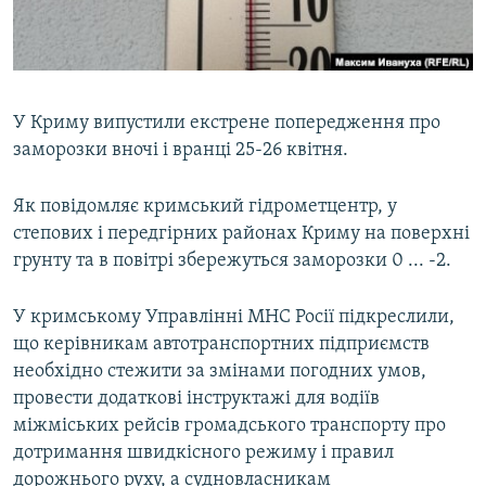
ВІДЕОУРОКИ «ELIFBE»
Русский
СВІДЧЕННЯ ОКУПАЦІЇ
Qırımtatar
УКРАЇНСЬКА ПРОБЛЕМА КРИМУ
У Криму випустили екстрене попередження про
ДОЛУЧАЙСЯ!
ІНФОГРАФІКА
заморозки вночі і вранці 25-26 квітня.
Як повідомляє кримський гідрометцентр, у
степових і передгірних районах Криму на поверхні
Усі сайти RFE/RL
грунту та в повітрі збережуться заморозки 0 ... -2.
У кримському Управлінні МНС Росії підкреслили,
що керівникам автотранспортних підприємств
необхідно стежити за змінами погодних умов,
провести додаткові інструктажі для водіїв
міжміських рейсів громадського транспорту про
дотримання швидкісного режиму і правил
дорожнього руху, а судновласникам