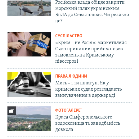
Російська влада обіцяє закрити
морський шлях українським
БпЛА до Севастополя. Чи реально
це?
СУСПІЛЬСТВО
«Крим – не Росія»: маркетплейс
Ozon припинив прийом нових
замовлень на Кримському
півострові
ПРАВА ЛЮДИНИ
Мить – і ти шпигун. Як у
кримських судах розглядають
звинувачення в держзраді
ФОТОГАЛЕРЕЇ
Краса Сімферопольського
водосховища та занедбаність
довкола