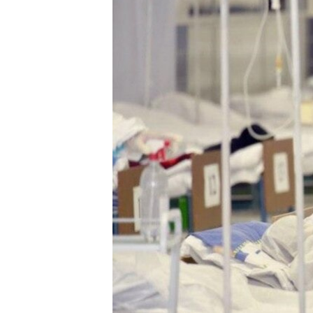
ВІДЕОУРОКИ «ELIFBE»
СВІДЧЕННЯ ОКУПАЦІЇ
УКРАЇНСЬКА ПРОБЛЕМА КРИМУ
ІНФОГРАФІКА