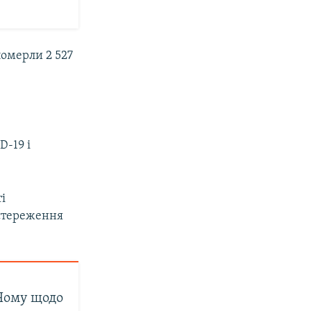
померли 2 527
D-19 і
і
астереження
 Чому щодо