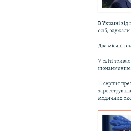
В Україні від
осіб, одужали 
Два місяці том
У світі трива
щонайменше ч
11 серпня пр
зареєструвал
медичних екс