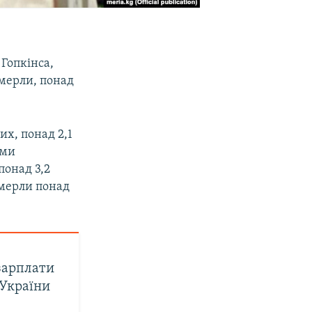
 Гопкінса,
омерли, понад
их, понад 2,1
ами
понад 3,2
омерли понад
зарплати
 України