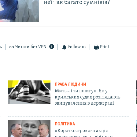
неї так багато сумнівів?
ь
Читати без VPN
Follow us
Print
ПРАВА ЛЮДИНИ
Мить – і ти шпигун. Як у
кримських судах розглядають
звинувачення в держзраді
ПОЛІТИКА
«Короткострокова акція