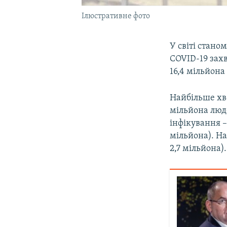
Ілюстративне фото
У світі стано
COVID-19 захв
16,4 мільйона
Найбільше хво
мільйона люд
інфікування –
мільйона). На
2,7 мільйона).