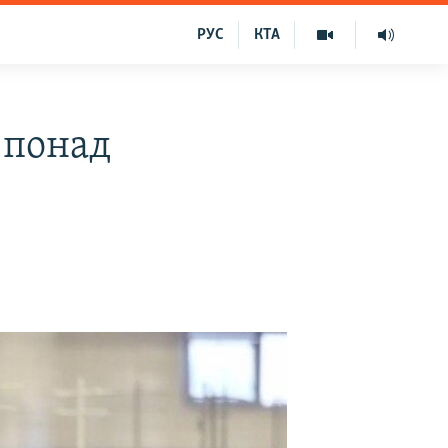
РУС
КТА
 понад