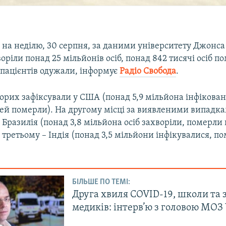
м на неділю, 30 серпня, за даними університету Джонса
оріли понад 25 мільйонів осіб, понад 842 тисячі осіб п
 пацієнтів одужали, інформує
Радіо Свобода
.
рих зафіксували у США (понад 5,9 мільйона інфікован
ей померли). На другому місці за виявленими випадк
 Бразилія (понад 3,8 мільйона осіб захворіли, померли 
 третьому – Індія (понад 3,5 мільйони інфікувалися, п
БІЛЬШЕ ПО ТЕМІ:
Друга хвиля COVID-19, школи та 
медиків: інтерв’ю з головою МОЗ