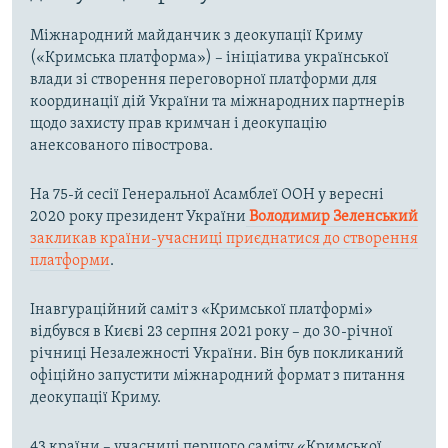
Міжнародний майданчик з деокупації Криму
(«Кримська платформа») – ініціатива української
влади зі створення переговорної платформи для
координації дій України та міжнародних партнерів
щодо захисту прав кримчан і деокупацію
анексованого півострова.
На 75-й сесії Генеральної Асамблеї ООН у вересні
2020 року президент України
Володимир Зеленський
закликав країни-учасниці приєднатися до створення
платформи
.
Інавгураційний саміт з «Кримської платформі»
відбувся в Києві 23 серпня 2021 року – до 30-річної
річниці Незалежності України. Він був покликаний
офіційно запустити міжнародний формат з питання
деокупації Криму.
43 країни – учасниці першого саміту «Кримської