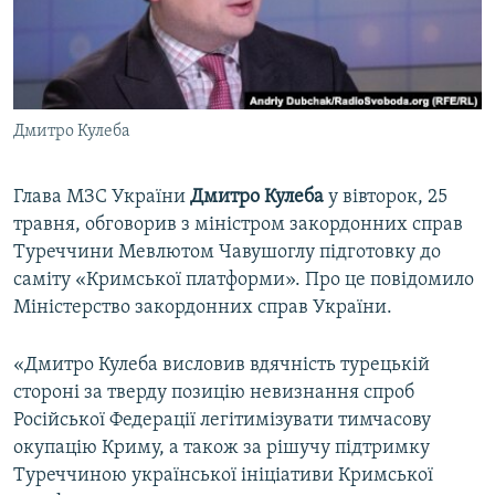
ВІДЕОУРОКИ «ELIFBE»
Русский
СВІДЧЕННЯ ОКУПАЦІЇ
Qırımtatar
УКРАЇНСЬКА ПРОБЛЕМА КРИМУ
Дмитро Кулеба
ДОЛУЧАЙСЯ!
ІНФОГРАФІКА
Глава МЗС України
Дмитро Кулеба
у вівторок, 25
травня, обговорив з міністром закордонних справ
Усі сайти RFE/RL
Туреччини Мевлютом Чавушоглу підготовку до
саміту «Кримської платформи». Про це повідомило
Міністерство закордонних справ України.
«Дмитро Кулеба висловив вдячність турецькій
стороні за тверду позицію невизнання спроб
Російської Федерації легітимізувати тимчасову
окупацію Криму, а також за рішучу підтримку
Туреччиною української ініціативи Кримської