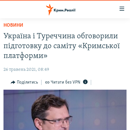
Доступність
посилання
Перейти
НОВИНИ
до
НОВИНИ
Україна і Туреччина обговорили
основного
ВОДА.КРИМ
матеріалу
підготовку до саміту «Кримської
ВІДЕО ТА ФОТО
Перейти
платформи»
до
ПОЛІТИКА
основної
26 травень 2021, 08:49
БЛОГИ
навігації
Перейти
Поділитись
Читати без VPN
ПОГЛЯД
до
ІНТЕРВ'Ю
пошуку
ВСЕ ЗА ДЕНЬ
СПЕЦПРОЕКТИ
ЯК ОБІЙТИ БЛОКУВАННЯ
ДЕПОРТАЦІЯ