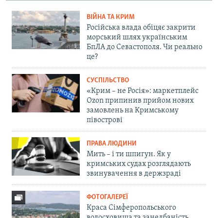
ВІЙНА ТА КРИМ
Російська влада обіцяє закрити
морський шлях українським
БпЛА до Севастополя. Чи реально
це?
СУСПІЛЬСТВО
«Крим – не Росія»: маркетплейс
Ozon припинив прийом нових
замовлень на Кримському
півострові
ПРАВА ЛЮДИНИ
Мить – і ти шпигун. Як у
кримських судах розглядають
звинувачення в держзраді
ФОТОГАЛЕРЕЇ
Краса Сімферопольського
водосховища та занедбаність