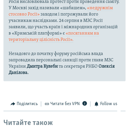
Росія висловлювала протест проти проведення саміту.
У Москві захід називали «шабашем»,
«недружнім
стосовно Росії»
заходом і погрожували його
учасникам наслідками. 24 серпня в МЗС Росії
заявили, що участь країн і міжнародних організацій
в «Кримській платформі» є
«посяганням на
територіальну цілісність Росії».
Незадовго до початку форуму російська влада
запровадила персональні санкції проти глави МЗС
України
Дмитра Кулеби
та секретаря РНБО
Олексія
Данілова.
Поділитись
Читати без VPN
Follow us
Читайте також