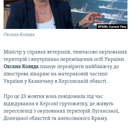
ВІДЕОУРОКИ «ELIFBE»
Русский
СВІДЧЕННЯ ОКУПАЦІЇ
Qırımtatar
УКРАЇНСЬКА ПРОБЛЕМА КРИМУ
Оксана Коляда
ДОЛУЧАЙСЯ!
ІНФОГРАФІКА
Міністр у справах ветеранів, тимчасово окупованих
територій і внутрішньо переміщених осіб України
Усі сайти RFE/RL
Оксана Коляда
планує перевірити найближчу до
півострова лікарню на материковій частині
України у Каланчаку в Херсонській області.
Про це 23 жовтня вона повідомила під час
відвідування в Херсоні гуртожитку, де живуть
переселенці з окупованих територій Луганської,
Донецької областей та анексованого Криму.