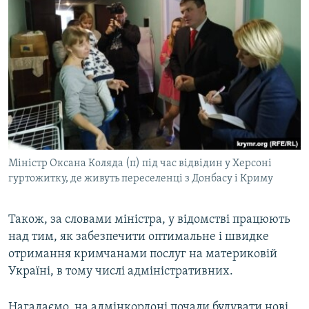
Міністр Оксана Коляда (п) під час відвідин у Херсоні
гуртожитку, де живуть переселенці з Донбасу і Криму
Також, за словами міністра, у відомстві працюють
над тим, як забезпечити оптимальне і швидке
отримання кримчанами послуг на материковій
Україні, в тому числі адміністративних.
Нагадаємо, на адмінкордоні почали будувати нові