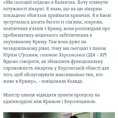
«Ми сьогодні поїдемо в Каланчак. Хочу оглянути
потужності лікарні. Я знаю, що на цю лікарню
покладено обов'язок приймати кримчан. Я в Києві
зустрічалася досить багато із сім'ями, зокрема,
політичних в'язнів з Криму, вони розповідали про
проблематику медичного забезпечення в
окупованому Криму. Там вона дуже на
незадовільному рівні, тому ми сьогодні з паном
Юрієм (
Гусєвим, головою Херсонської ОДА – КР
)
будемо говорити, як збільшити функціональну
спроможність лікарень у Херсонській області для
того, щоб обслуговувати максимально тих, хто
живе в Криму», – повідомила Коляда.
Міністр планує відвідати пункти пропуску на
адмінкордоні між Кримом і Херсонщиною.