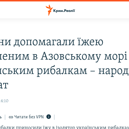
ни допомагали їжею
леним в Азовському морі
нським рибалкам – наро
ат
14:10
ь
Читати без VPN
ибалки приносили їжу в ізолятор українським рибалка