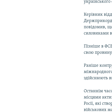
українського 
Керівник відд
Держприкорд
повідомив, щ
силовиками в
Пізніше в ФСБ
свою провину 
Раніше контр
міжнародного 
здійснюють ви
Останнім часо
місцями акти
Росії, які ст
військових мо