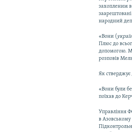
ВІДЕОУРОКИ «ELIFBE»
захопленим в
СВІДЧЕННЯ ОКУПАЦІЇ
заарештовані
народний депу
УКРАЇНСЬКА ПРОБЛЕМА КРИМУ
ІНФОГРАФІКА
«Вони (
украї
Плюс до всьо
допомогою. Ми
розповів Мел
Як стверджує 
«Вони були бе
поїхав до Кер
Управління ФС
в Азовському
Підконтрольн