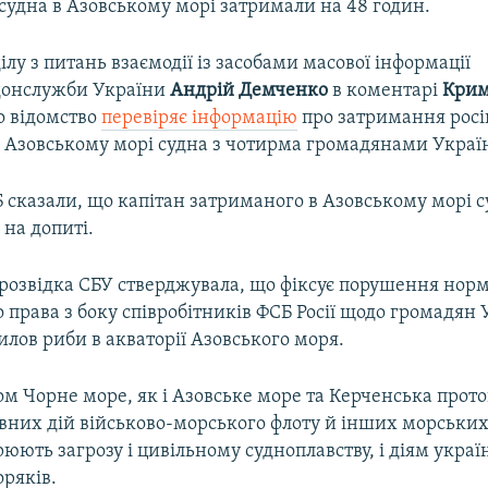
судна в Азовському морі затримали на 48 годин.
ілу з питань взаємодії із засобами масової інформації
онслужби України
Андрій Демченко
в коментарі
Крим
о відомство
перевіряє інформацію
про затримання рос
 Азовському морі судна з чотирма громадянами Україн
 сказали, що капітан затриманого в Азовському морі 
на допиті.
розвідка СБУ стверджувала, що фіксує порушення нор
права з боку співробітників ФСБ Росії щодо громадян У
лов риби в акваторії Азовського моря.
м Чорне море, як і Азовське море та Керченська прото
вних дій військово-морського флоту й інших морськи
ворюють загрозу і цивільному судноплавству, і діям укра
ряків.