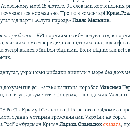
 Азовському морі 15 лютого. За словами керченських р
 почуваються нормально. Про це в коментарі
Крим.Реал
тат від партії «Слуга народу»
Павло Мельник
.
нські рибалки – КР
) нормально себе почувають, в норма
го, ми займаємося юридичною підтримкою і кваліфіко
 зустрічалися з їхніми рідними. Вони підписали всі з
ьник.
депутат, українські рибалки вийшли в море без докуме
з документів усі. Батько капітана корабля
Максима Те
чі, повіз усі документи хлопцям», – повідомив Мельник
Б Росії в Криму і Севастополі 15 лютого повідомило п
 морі судна з чотирма громадянами України на борту.
а Росії омбудсмен Криму
Лариса Опанасюк
сказала
, щ