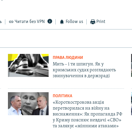
ь
Читати без VPN
Follow us
Print
ПРАВА ЛЮДИНИ
Мить – і ти шпигун. Як у
кримських судах розглядають
звинувачення в держзраді
ПОЛІТИКА
«Короткострокова акція
перетворилася на війну на
виснаження»: Як пропаганда РФ
у Криму пояснює невдачі «СВО»
та залякує «мінними атаками»