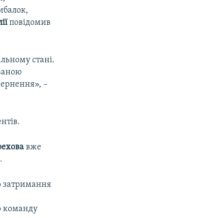
ибалок,
ії
повідомив
льному стані.
ваною
вернення», –
нтів.
рехова
вже
.
ро затримання
о команду