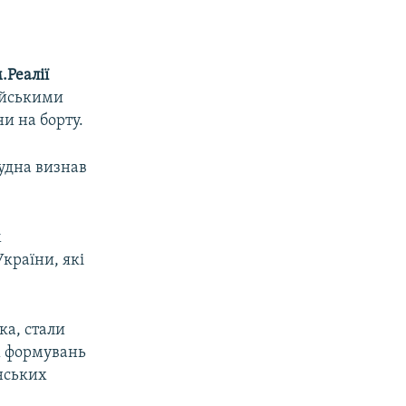
.Реалії
ійськими
и на борту.
судна визнав
м
країни, які
ка, стали
х формувань
їнських