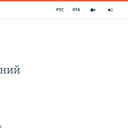
РУС
КТА
дний
м,