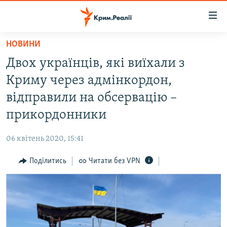
Доступність
посилання
Перейти
НОВИНИ
до
НОВИНИ
Двох українців, які виїхали з
основного
ВОДА.КРИМ
матеріалу
Криму через адмінкордон,
ВІДЕО ТА ФОТО
Перейти
відправили на обсервацію –
до
ПОЛІТИКА
прикордонники
основної
БЛОГИ
навігації
06 квітень 2020, 15:41
Перейти
ПОГЛЯД
до
Поділитись
Читати без VPN
ІНТЕРВ'Ю
пошуку
ВСЕ ЗА ДЕНЬ
СПЕЦПРОЕКТИ
ЯК ОБІЙТИ БЛОКУВАННЯ
ДЕПОРТАЦІЯ