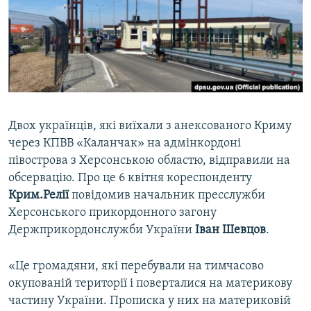
ВІДЕОУРОКИ «ELIFBE»
Русский
СВІДЧЕННЯ ОКУПАЦІЇ
Qırımtatar
УКРАЇНСЬКА ПРОБЛЕМА КРИМУ
ДОЛУЧАЙСЯ!
ІНФОГРАФІКА
Двох українців, які виїхали з анексованого Криму
через КПВВ «Каланчак» на адмінкордоні
Усі сайти RFE/RL
півострова з Херсонською областю, відправили на
обсервацію. Про це 6 квітня кореспонденту
Крим.Релії
повідомив начальник пресслужби
Херсонського прикордонного загону
Держприкордонслужби України
Іван Шевцов
.
«Це громадяни, які перебували на тимчасово
окупованій території і поверталися на материкову
частину України. Прописка у них на материковій