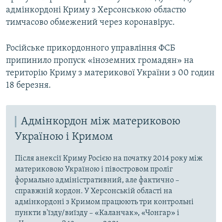
адмінкордоні Криму з Херсонською областю
тимчасово обмежений через коронавірус.
Російське прикордонного управління ФСБ
припинило пропуск «іноземних громадян» на
територію Криму з материкової України з 00 годин
18 березня.
Адмінкордон між материковою
Україною і Кримом
Після анексії Криму Росією на початку 2014 року між
материковою Україною і півостровом проліг
формально адміністративний, але фактично –
справжній кордон. У Херсонській області на
адмінкордоні з Кримом працюють три контрольні
пункти в'їзду/виїзду – «Каланчак», «Чонгар» і