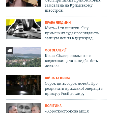
Ozon припинив прийом нових
замовлень на Кримському
півострові
ПРАВА ЛЮДИНИ
Мить – і ти шпигун. Як у
кримських судах розглядають
звинувачення в держзраді
ФОТОГАЛЕРЕЇ
Краса Сімферопольського
водосховища та занедбаність
довкола
ВІЙНА ТА КРИМ
Сорок днів, сорок ночей. Про
результати кримської операції з
примусу Росії до миру
ПОЛІТИКА
«Короткострокова акція