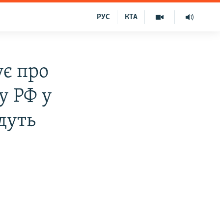
РУС
КТА
ує про
у РФ у
дуть