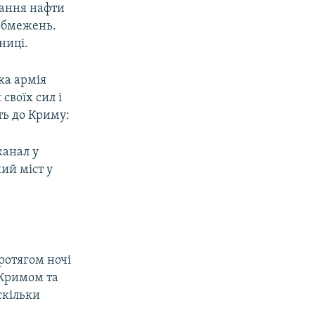
вання нафти
 обмежень.
ниці.
ька армія
своїх сил і
ть до Криму:
канал у
ий міст у
ротягом ночі
 Кримом та
скільки