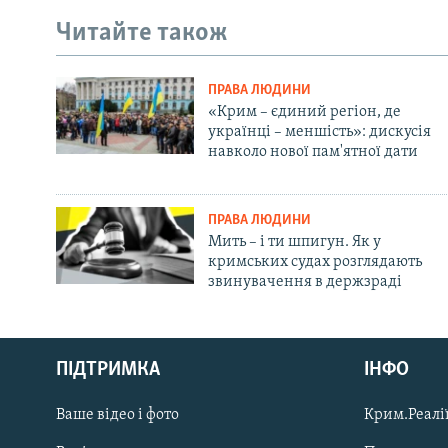
Читайте також
ПРАВА ЛЮДИНИ
«Крим – єдиний регіон, де
українці – меншість»: дискусія
навколо нової пам'ятної дати
ПРАВА ЛЮДИНИ
Мить – і ти шпигун. Як у
кримських судах розглядають
звинувачення в держзраді
Русский
ПІДТРИМКА
ІНФО
Qırımtatar
Ваше відео і фото
Крим.Реалії
ДОЛУЧАЙСЯ!