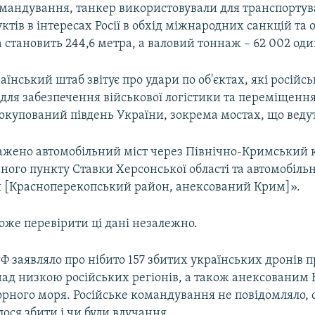
мандування, танкер використовували для транспорту
ктів в інтересах Росії в обхід міжнародних санкцій та
становить 244,6 метра, а валовий тоннаж – 62 002 оди
раїнський штаб звітує про удари по об'єктах, які російс
для забезпечення військової логістики та переміщення 
 окупований південь України, зокрема мостах, що веду
ажено автомобільний міст через Північно-Кримський 
ного пункту Ставки Херсонської області та автомобільн
и [Красноперекопський район, анексований Крим]».
оже перевірити ці дані незалежно.
 заявляло про нібито 157 збитих українських дронів п
 над низкою російських регіонів, а також анексованим
орного моря. Російське командування не повідомляло, 
лося збити і чи були влучання.