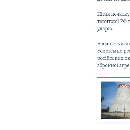
Після початку
території РФ 
ударів.
Більшість ат
«системно ре
російських о
збройної агре