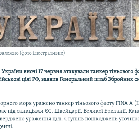
езалежно (фото ілюстративне)
України вночі 17 червня атакували танкер тіньового фл
військові цілі РФ, заявив Генеральний штаб Збройних с
Чорного моря уражено танкер тіньового флоту FINA A (
ає під санкціями ЄС, Швейцарії, Великої Британії, Кан
тверджено ураження цілі. Ступінь пошкоджень уточнює
денні.