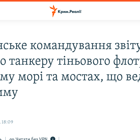
нське командування звіт
о танкеру тіньового флот
му морі та мостах, що ве
иму
 18:09
ь
Читати без VPN