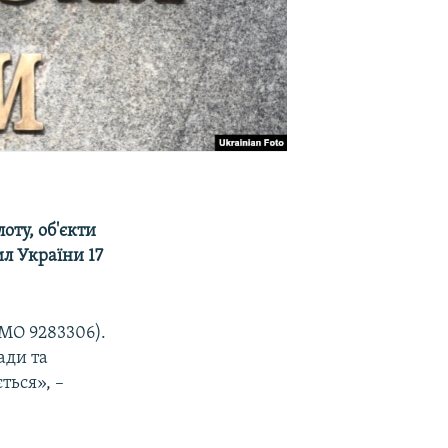
оту, об'єкти
ил України 17
IMO 9283306).
ади та
ться», –