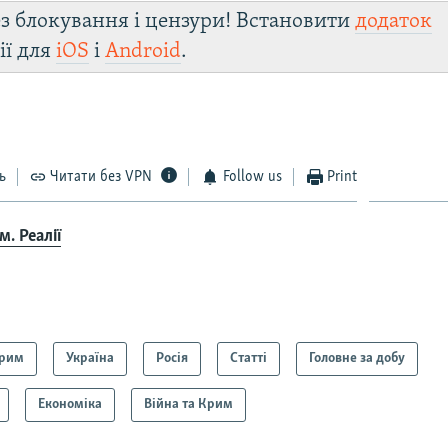
з блокування і цензури! Встановити
додаток
ії для
iOS
і
Android
.
ь
Читати без VPN
Follow us
Print
. Реалії
рим
Україна
Росія
Статті
Головне за добу
Економіка
Війна та Крим