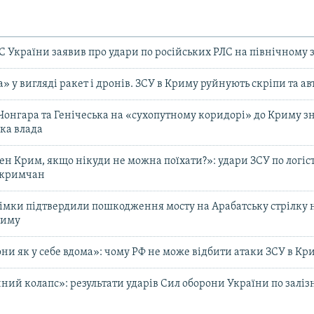
 України заявив про удари по російських РЛС на північному 
» у вигляді ракет і дронів. ЗСУ в Криму руйнують скріпи та ав
Чонгара та Генічеська на «сухопутному коридорі» до Криму з
ька влада
ен Крим, якщо нікуди не можна поїхати?»: удари ЗСУ по логіс
 кримчан
імки підтвердили пошкодження мосту на Арабатську стрілку 
риму
они як у себе вдома»: чому РФ не може відбити атаки ЗСУ в Кр
чний колапс»: результати ударів Сил оборони України по заліз