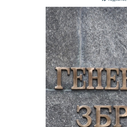
ВІДЕОУРОКИ «ELIFBE»
СВІДЧЕННЯ ОКУПАЦІЇ
УКРАЇНСЬКА ПРОБЛЕМА КРИМУ
ІНФОГРАФІКА