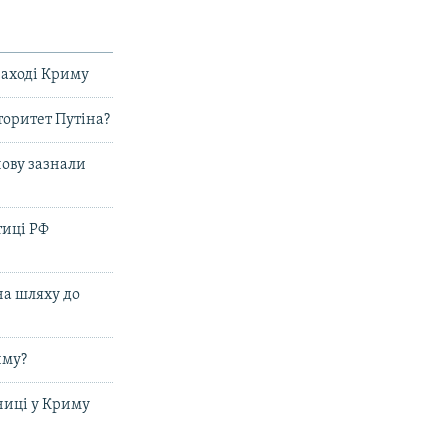
заході Криму
торитет Путіна?
нову зазнали
тиці РФ
на шляху до
иму?
ниці у Криму