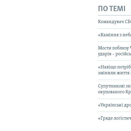
ПО ТЕМІ
Командувач СБС
«Каміння з неба
Мости поблизу 
ударів – російс
«Навіщо потріб
змінили життя
Супутникові зн
окупованого К
«Українські др
«Гряде логісти