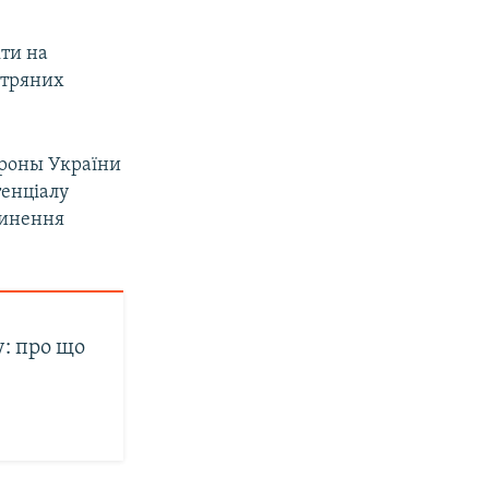
кти на
ітряних
ороны України
тенціалу
пинення
у: про що