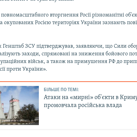
 повномасштабного вторгнення Росії різноманітні об'є
та окупованих Росією територіях України зазнають пов
ак Генштаб ЗСУ підтверджував, заявляючи, що Сили об
алізують заходи, спрямовані на зниження бойового по
купаційних військ, а також на примушення РФ до при
сії проти України».
БІЛЬШЕ ПО ТЕМІ:
Атаки на «мирні» об'єкти в Крим
промовчала російська влада