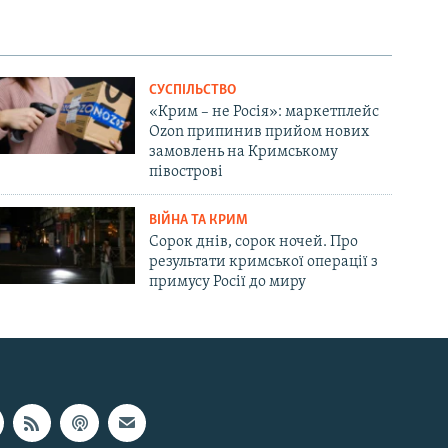
СУСПІЛЬСТВО
«Крим – не Росія»: маркетплейс
Ozon припинив прийом нових
замовлень на Кримському
півострові
ВІЙНА ТА КРИМ
Сорок днів, сорок ночей. Про
результати кримської операції з
примусу Росії до миру