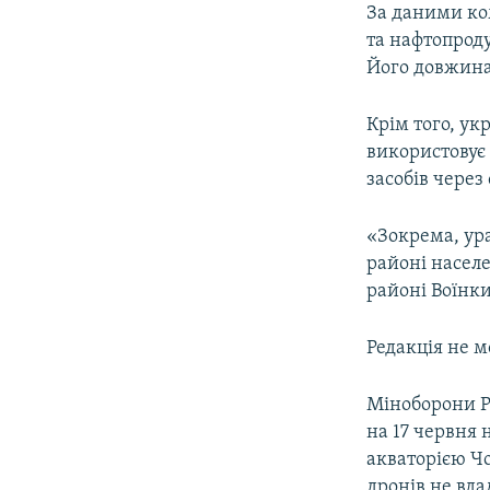
За даними ко
та нафтопроду
Його довжина 
Крім того, ук
використовує 
засобів через
«Зокрема, ур
районі населе
районі Воїнк
Редакція не м
Міноборони РФ
на 17 червня
акваторією Ч
дронів не вда