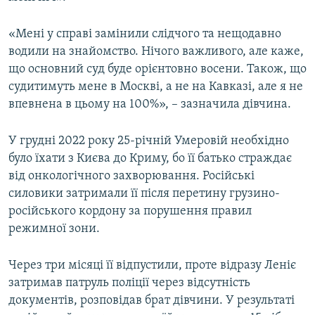
«Мені у справі замінили слідчого та нещодавно
водили на знайомство. Нічого важливого, але каже,
що основний суд буде орієнтовно восени. Також, що
судитимуть мене в Москві, а не на Кавказі, але я не
впевнена в цьому на 100%», – зазначила дівчина.
У грудні 2022 року 25-річній Умеровій необхідно
було їхати з Києва до Криму, бо її батько страждає
від онкологічного захворювання. Російські
силовики затримали її після перетину грузино-
російського кордону за порушення правил
режимної зони.
Через три місяці її відпустили, проте відразу Леніє
затримав патруль поліції через відсутність
документів, розповідав брат дівчини. У результаті