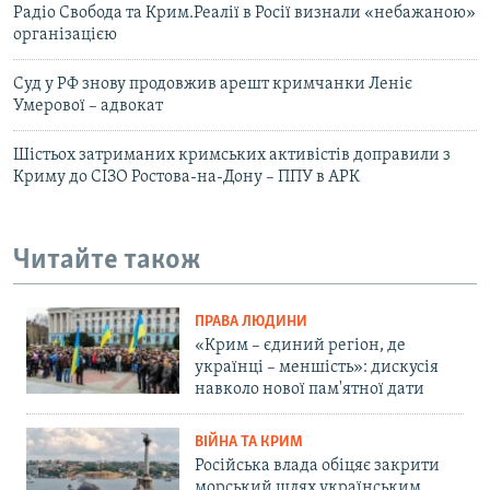
Радіо Свобода та Крим.Реалії в Росії визнали «небажаною»
організацією
Суд у РФ знову продовжив арешт кримчанки Леніє
Умерової – адвокат
Шістьох затриманих кримських активістів доправили з
Криму до СІЗО Ростова-на-Дону – ППУ в АРК
Читайте також
ПРАВА ЛЮДИНИ
«Крим – єдиний регіон, де
українці – меншість»: дискусія
навколо нової пам'ятної дати
ВІЙНА ТА КРИМ
Російська влада обіцяє закрити
морський шлях українським