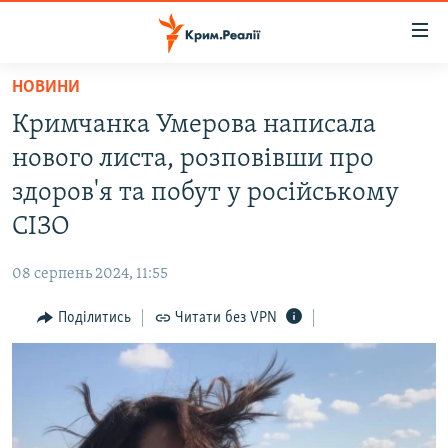
Доступність
посилання
Перейти
НОВИНИ
до
НОВИНИ
Кримчанка Умерова написала
основного
ВОДА.КРИМ
матеріалу
нового листа, розповівши про
ВІДЕО ТА ФОТО
Перейти
здоров'я та побут у російському
до
ПОЛІТИКА
СІЗО
основної
БЛОГИ
навігації
08 серпень 2024, 11:55
Перейти
ПОГЛЯД
до
Поділитись
Читати без VPN
ІНТЕРВ'Ю
пошуку
ВСЕ ЗА ДЕНЬ
СПЕЦПРОЕКТИ
ЯК ОБІЙТИ БЛОКУВАННЯ
ДЕПОРТАЦІЯ