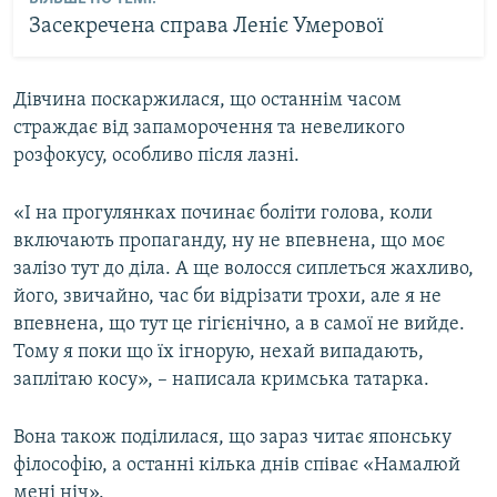
Засекречена справа Леніє Умерової
Дівчина поскаржилася, що останнім часом
страждає від запаморочення та невеликого
розфокусу, особливо після лазні.
«І на прогулянках починає боліти голова, коли
включають пропаганду, ну не впевнена, що моє
залізо тут до діла. А ще волосся сиплеться жахливо,
його, звичайно, час би відрізати трохи, але я не
впевнена, що тут це гігієнічно, а в самої не вийде.
Тому я поки що їх ігнорую, нехай випадають,
заплітаю косу», – написала кримська татарка.
Вона також поділилася, що зараз читає японську
філософію, а останні кілька днів співає «Намалюй
мені ніч».