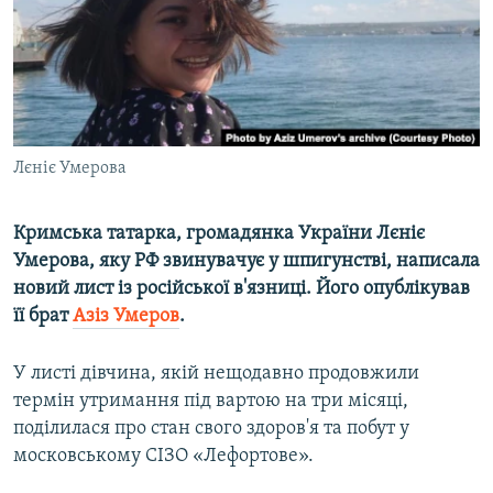
ВІДЕОУРОКИ «ELIFBE»
Русский
СВІДЧЕННЯ ОКУПАЦІЇ
Qırımtatar
УКРАЇНСЬКА ПРОБЛЕМА КРИМУ
ДОЛУЧАЙСЯ!
ІНФОГРАФІКА
Лєніє Умерова
Кримська татарка, громадянка України Лєніє
Усі сайти RFE/RL
Умерова, яку РФ звинувачує у шпигунстві, написала
новий лист із російської в'язниці. Його опублікував
її брат
Азіз Умеров
.
У листі дівчина, якій нещодавно продовжили
термін утримання під вартою на три місяці,
поділилася про стан свого здоров'я та побут у
московському СІЗО «Лефортове».