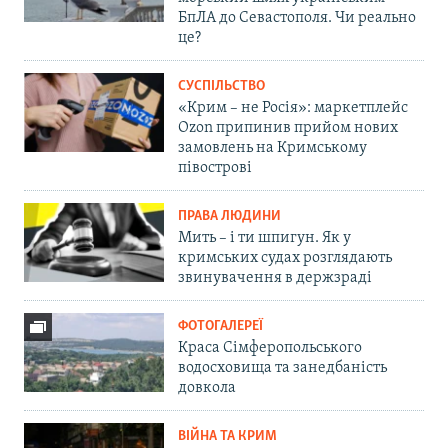
БпЛА до Севастополя. Чи реально
це?
СУСПІЛЬСТВО
«Крим – не Росія»: маркетплейс
Ozon припинив прийом нових
замовлень на Кримському
півострові
ПРАВА ЛЮДИНИ
Мить – і ти шпигун. Як у
кримських судах розглядають
звинувачення в держзраді
ФОТОГАЛЕРЕЇ
Краса Сімферопольського
водосховища та занедбаність
довкола
ВІЙНА ТА КРИМ