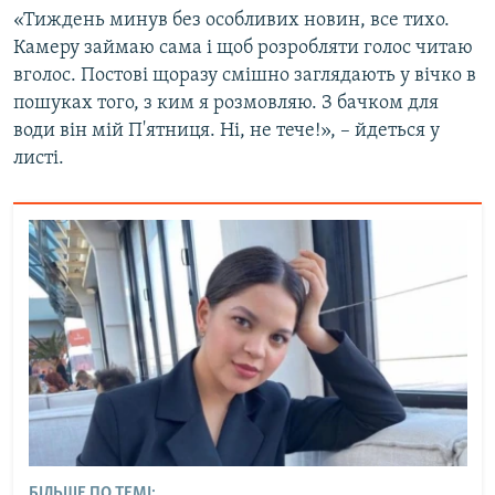
«Тиждень минув без особливих новин, все тихо.
Камеру займаю сама і щоб розробляти голос читаю
вголос. Постові щоразу смішно заглядають у вічко в
пошуках того, з ким я розмовляю. З бачком для
води він мій П'ятниця. Ні, не тече!», – йдеться у
листі.
БІЛЬШЕ ПО ТЕМІ: