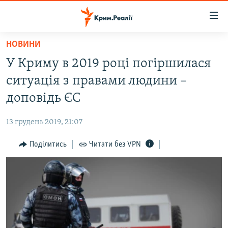
Доступність
посилання
Перейти
НОВИНИ
до
НОВИНИ
У Криму в 2019 році погіршилася
основного
ВОДА.КРИМ
матеріалу
ситуація з правами людини –
ВІДЕО ТА ФОТО
Перейти
доповідь ЄС
до
ПОЛІТИКА
основної
13 грудень 2019, 21:07
БЛОГИ
навігації
Перейти
Поділитись
Читати без VPN
ПОГЛЯД
до
ІНТЕРВ'Ю
пошуку
ВСЕ ЗА ДЕНЬ
СПЕЦПРОЕКТИ
ЯК ОБІЙТИ БЛОКУВАННЯ
ДЕПОРТАЦІЯ