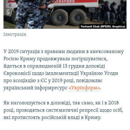
ВІДЕОУРОКИ «ELIFBE»
Русский
СВІДЧЕННЯ ОКУПАЦІЇ
Qırımtatar
УКРАЇНСЬКА ПРОБЛЕМА КРИМУ
Ілюстрація
ДОЛУЧАЙСЯ!
ІНФОГРАФІКА
У 2019 ситуація з правами людини в анексованому
Росією Криму продовжувала погіршуватися,
Усі сайти RFE/RL
йдеться в оприлюдненій 13 грудня доповіді
Єврокомісії щодо імплементації Україною Угоди
про асоціацію з ЄС у 2019 році, повідомляє
український інформресурс
«Укрінформ»
.
Як наголошується в доповіді, так само, як і в 2018
році, проводяться систематичні репресії щодо осіб,
які протистоять російській владі в Криму.