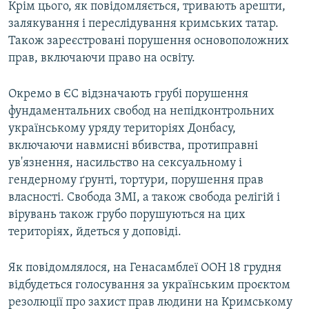
Крім цього, як повідомляється, тривають арешти,
залякування і переслідування кримських татар.
Також зареєстровані порушення основоположних
прав, включаючи право на освіту.
Окремо в ЄС відзначають грубі порушення
фундаментальних свобод на непідконтрольних
українському уряду територіях Донбасу,
включаючи навмисні вбивства, протиправні
ув'язнення, насильство на сексуальному і
гендерному ґрунті, тортури, порушення прав
власності. Свобода ЗМІ, а також свобода релігій і
вірувань також грубо порушуються на цих
територіях, йдеться у доповіді.
Як повідомлялося, на Генасамблеї ООН 18 грудня
відбудеться голосування за українським проєктом
резолюції про захист прав людини на Кримському