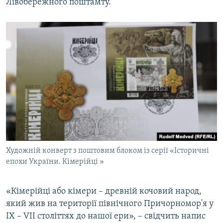
Лівобережного поштамту.
Художній конверт з поштовим блоком із серії «Історичні
епохи України. Кімерійці »
«Кімерійці або кімери – древній кочовий народ,
який жив на території північного Причорномор'я у
IX – VII століттях до нашої ери», – свідчить напис