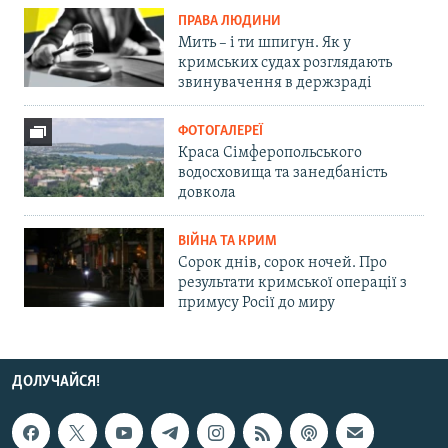
ПРАВА ЛЮДИНИ
Мить – і ти шпигун. Як у
кримських судах розглядають
звинувачення в держзраді
ФОТОГАЛЕРЕЇ
Краса Сімферопольського
водосховища та занедбаність
довкола
ВІЙНА ТА КРИМ
Сорок днів, сорок ночей. Про
результати кримської операції з
примусу Росії до миру
ДОЛУЧАЙСЯ!