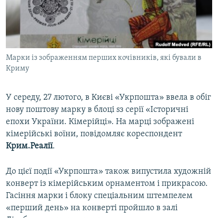
ВІДЕОУРОКИ «ELIFBE»
Русский
СВІДЧЕННЯ ОКУПАЦІЇ
Qırımtatar
УКРАЇНСЬКА ПРОБЛЕМА КРИМУ
Марки із зображенням перших кочівників, які бували в
ДОЛУЧАЙСЯ!
ІНФОГРАФІКА
Криму
У середу, 27 лютого, в Києві «Укрпошта» ввела в обіг
Усі сайти RFE/RL
нову поштову марку в блоці sз серії «Історичні
епохи України. Кімерійці». На марці зображені
кімерійські воїни, повідомляє кореспондент
Крим.Реалії
.
До цієї події «Укрпошта» також випустила художній
конверт із кімерійським орнаментом і прикрасою.
Гасіння марки і блоку спеціальним штемпелем
«перший день» на конверті пройшло в залі