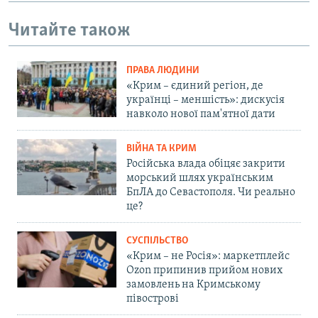
Читайте також
ПРАВА ЛЮДИНИ
«Крим – єдиний регіон, де
українці – меншість»: дискусія
навколо нової пам'ятної дати
ВІЙНА ТА КРИМ
Російська влада обіцяє закрити
морський шлях українським
БпЛА до Севастополя. Чи реально
це?
СУСПІЛЬСТВО
«Крим – не Росія»: маркетплейс
Ozon припинив прийом нових
замовлень на Кримському
півострові