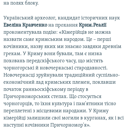
на полях блоку.
Український археолог, кандидат історичних наук
Евеліна Кравченко
на прохання
Крим.Реалії
прокоментувала подію: «Кімерійців не можна
назвати саме кримським народом. Це – перші
кочівники, назву яких ми знаємо завдяки древнім
грекам. У Криму вони бували, там є низка
поховань передскіфського часу, що містять
чорногорські й новочеркаські стародавності.
Новочеркасці зруйнували традиційний суспільно-
економічний лад кримських племен, поклавши
початок ранньоскіфському періоду в
Причорноморських степах. Що стосується
чорногорців, то їхня культура і пам'ятники тісно
переплетені з місцевими народами. У Криму
кімерійці залишили свої могили в курганах, як і всі
наступні кочівники Причорномор'я».