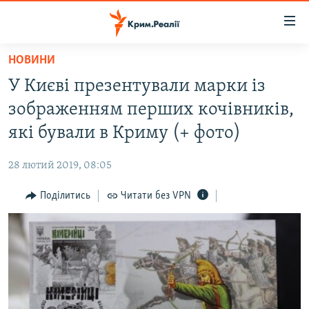
Доступність
посилання
Перейти
НОВИНИ
до
НОВИНИ
У Києві презентували марки із
основного
ВОДА.КРИМ
матеріалу
зображенням перших кочівників,
ВІДЕО ТА ФОТО
Перейти
які бували в Криму (+ фото)
до
ПОЛІТИКА
основної
28 лютий 2019, 08:05
БЛОГИ
навігації
Перейти
Поділитись
Читати без VPN
ПОГЛЯД
до
ІНТЕРВ'Ю
пошуку
ВСЕ ЗА ДЕНЬ
СПЕЦПРОЕКТИ
ЯК ОБІЙТИ БЛОКУВАННЯ
ДЕПОРТАЦІЯ