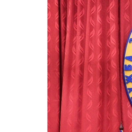
ВІДЕОУРОКИ «ELIFBE»
СВІДЧЕННЯ ОКУПАЦІЇ
УКРАЇНСЬКА ПРОБЛЕМА КРИМУ
ІНФОГРАФІКА