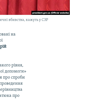
чні вбивства, кажуть у СЗР
овані на
ої
рій
акого рівня,
ної допомоги»
я про спроби
 проведення
 керівництва
ратюка про