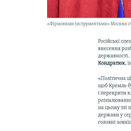
«Фірмовими інструментами» Москви стаю
Російські спе
внесення розб
державності.
Кондратюк
, 
«Політична ці
щоб Кремль б
і перекрити 
розпалювання 
на цьому тлі 
держави у сер
головні зовні