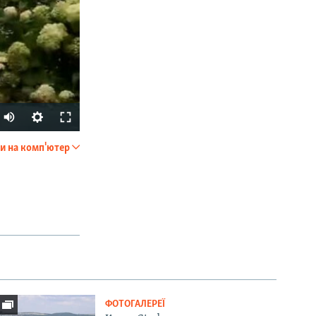
Auto
240p
и на комп'ютер
SHARE
360p
480p
720p
1080p
px
width
ФОТОГАЛЕРЕЇ