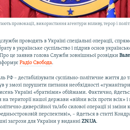
ть провокації, використання агентури впливу, терор і політи
цслужби проводять в Україні спеціальні операції, спрям
рату в українське суспільство і підрив основ українськ
 Про це заявив голова Служби зовнішньої розвідки
Вале
інформує
Радіо Свобода
.
ль РФ – дестабілізувати суспільно-політичне життя до т
ув у змозі порушити питання необхідності «гуманітар
кисень Україні «братніми» обіймами. Фактично, йдетьс
на території нашої держави «війни всіх проти всіх» і
політично-диверсійної та/або силової операції зі зміни
едньостроковій перспективі», – йдеться в статті Конд
шні загрози для України у виданні
ZN.UA
.