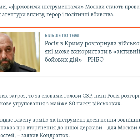
ами, «фірмовими інструментами» Москви стають провок
агентури впливу, терор і політичні вбивства.
БІЛЬШЕ ПО ТЕМІ:
Росія в Криму розгорнула військо
які може використати в «активні
бойових дій» – РНБО
их загроз, то за словами голови СЗР, нині Росія розгор
ькове угруповання з майже 80 тисяч військових.
лядає власну армію як інструмент досягнення зовніш
у наказ про вторгнення до іншої держави – для Москви
остей, – заявив Кондратюк.