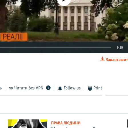
9:19
Завантажит
EMBED
ь
Читати без VPN
Follow us
Print
Auto
240p
360p
480p
720p
1080p
ПРАВА ЛЮДИНИ