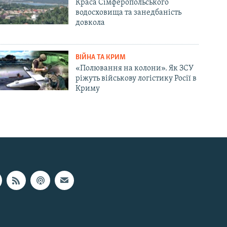
Краса Сімферопольського
водосховища та занедбаність
довкола
ВІЙНА ТА КРИМ
«Полювання на колони». Як ЗСУ
ріжуть військову логістику Росії в
Криму