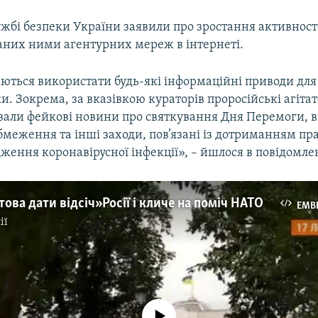
ужбі безпеки України заявили про зростання активност
ваних ними агентурних мереж в інтернеті.
ються використати будь-які інформаційні приводи для
ки. Зокрема, за вказівкою кураторів проросійські агіта
али фейкові новини про святкування Дня Перемоги, 
меження та інші заходи, пов’язані із дотриманням пр
ження коронавірусної інфекції», – йшлося в повідомле
това дати відсіч» Росії і кличе на поміч НАТО
EMB
ії
No media source currently available