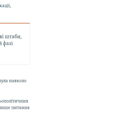
ації,
ві штаби,
й фазі
нула навколо
ньополітичних
 лише питання