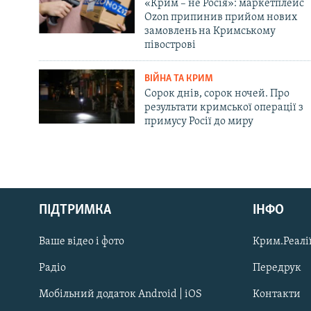
«Крим – не Росія»: маркетплейс
Ozon припинив прийом нових
замовлень на Кримському
півострові
ВІЙНА ТА КРИМ
Сорок днів, сорок ночей. Про
результати кримської операції з
примусу Росії до миру
Русский
ПІДТРИМКА
ІНФО
Qırımtatar
Ваше відео і фото
Крим.Реалії
ДОЛУЧАЙСЯ!
Радіо
Передрук
Мобільний додаток Android | iOS
Контакти