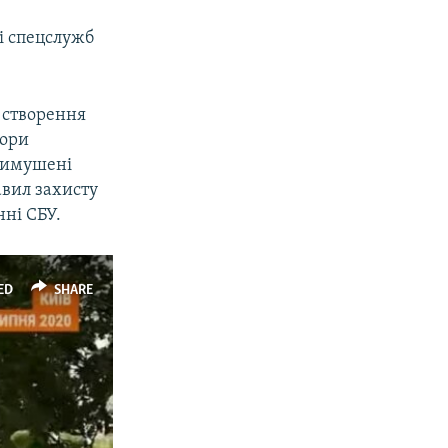
і спецслужб
 створення
тори
вимушені
авил захисту
нні СБУ.
ED
SHARE