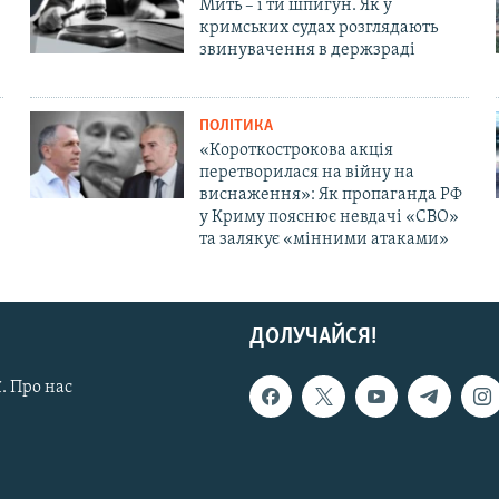
Мить – і ти шпигун. Як у
кримських судах розглядають
звинувачення в держзраді
ПОЛІТИКА
«Короткострокова акція
перетворилася на війну на
виснаження»: Як пропаганда РФ
у Криму пояснює невдачі «СВО»
та залякує «мінними атаками»
ДОЛУЧАЙСЯ!
. Про нас