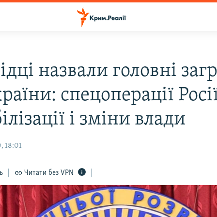
ідці назвали головні заг
раїни: спецоперації Росі
ілізації і зміни влади
, 18:01
ь
Читати без VPN