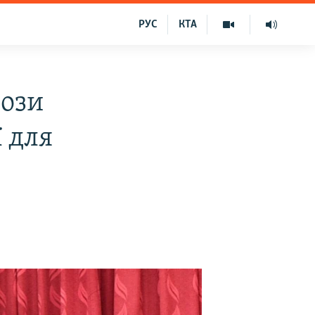
РУС
КТА
рози
ї для