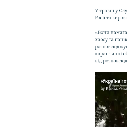
У травні у Сл
Росії та керо
«Вони намага
хаосу та пані
розповсюджув
карантинні об
від розповсюд
«Україна го
by
Крим.Реал