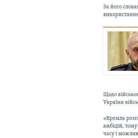
За його слов
використання 
Щодо військов
України війс
«Кремль розг
амбіцій, том
часу і можлив