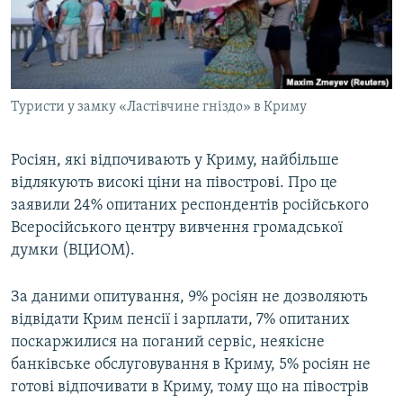
ВІДЕОУРОКИ «ELIFBE»
Русский
СВІДЧЕННЯ ОКУПАЦІЇ
Qırımtatar
УКРАЇНСЬКА ПРОБЛЕМА КРИМУ
Туристи у замку «Ластівчине гніздо» в Криму
ДОЛУЧАЙСЯ!
ІНФОГРАФІКА
Росіян, які відпочивають у Криму, найбільше
відлякують високі ціни на півострові. Про це
Усі сайти RFE/RL
заявили 24% опитаних респондентів російського
Всеросійського центру вивчення громадської
думки (ВЦИОМ).
За даними опитування, 9% росіян не дозволяють
відвідати Крим пенсії і зарплати, 7% опитаних
поскаржилися на поганий сервіс, неякісне
банківське обслуговування в Криму, 5% росіян не
готові відпочивати в Криму, тому що на півострів