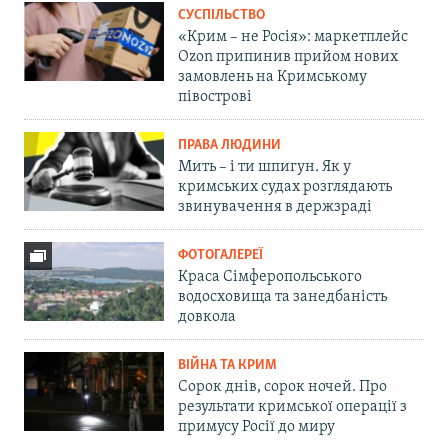
СУСПІЛЬСТВО
«Крим – не Росія»: маркетплейс
Ozon припинив прийом нових
замовлень на Кримському
півострові
ПРАВА ЛЮДИНИ
Мить – і ти шпигун. Як у
кримських судах розглядають
звинувачення в держзраді
ФОТОГАЛЕРЕЇ
Краса Сімферопольського
водосховища та занедбаність
довкола
ВІЙНА ТА КРИМ
Сорок днів, сорок ночей. Про
результати кримської операції з
примусу Росії до миру