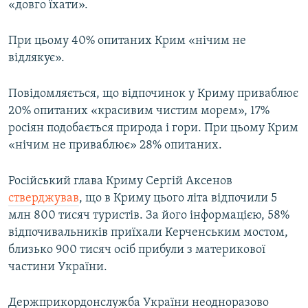
«довго їхати».
При цьому 40% опитаних Крим «нічим не
відлякує».
Повідомляється, що відпочинок у Криму приваблює
20% опитаних «красивим чистим морем», 17%
росіян подобається природа і гори. При цьому Крим
«нічим не приваблює» 28% опитаних.
Російський глава Криму Сергій Аксенов
стверджував
, що в Криму цього літа відпочили 5
млн 800 тисяч туристів. За його інформацією, 58%
відпочивальників приїхали Керченським мостом,
близько 900 тисяч осіб прибули з материкової
частини України.
Держприкордонслужба України неодноразово