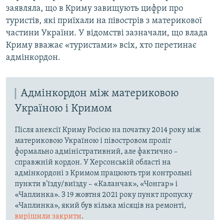
заявляла, що в Криму завищують цифри про
туристів, які приїхали на півострів з материкової
частини України. У відомстві зазначали, що влада
Криму вважає «туристами» всіх, хто перетинає
адмінкордон.
Адмінкордон між материковою
Україною і Кримом
Після анексії Криму Росією на початку 2014 року між
материковою Україною і півостровом проліг
формально адміністративний, але фактично –
справжній кордон. У Херсонській області на
адмінкордоні з Кримом працюють три контрольні
пункти в'їзду/виїзду – «Каланчак», «Чонгар» і
«Чаплинка». З 19 жовтня 2021 року пункт пропуску
«Чаплинка», який був кілька місяців на ремонті,
вирішили закрити
.