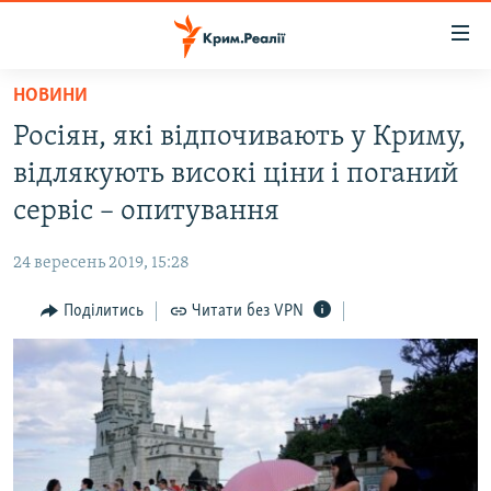
Доступність
посилання
Перейти
НОВИНИ
до
НОВИНИ
Росіян, які відпочивають у Криму,
основного
ВОДА.КРИМ
матеріалу
відлякують високі ціни і поганий
ВІДЕО ТА ФОТО
Перейти
сервіс – опитування
до
ПОЛІТИКА
основної
24 вересень 2019, 15:28
БЛОГИ
навігації
Перейти
Поділитись
Читати без VPN
ПОГЛЯД
до
ІНТЕРВ'Ю
пошуку
ВСЕ ЗА ДЕНЬ
СПЕЦПРОЕКТИ
ЯК ОБІЙТИ БЛОКУВАННЯ
ДЕПОРТАЦІЯ