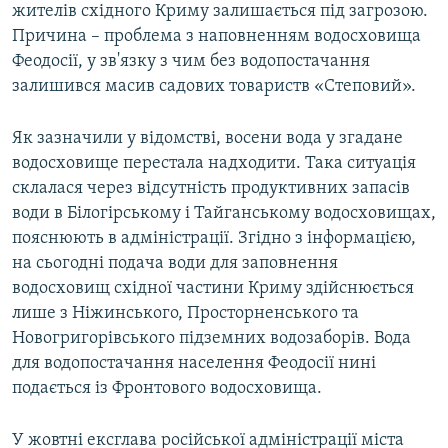
жителів східного Криму залишається під загрозою.
Причина – проблема з наповненням водосховища
Феодосії, у зв'язку з чим без водопостачання
залишився масив садових товариств «Степовий».
Як зазначили у відомстві, восени вода у згадане
водосховище перестала надходити. Така ситуація
склалася через відсутність продуктивних запасів
води в Білогірському і Тайганському водосховищах,
пояснюють в адміністрації. Згідно з інформацією,
на сьогодні подача води для заповнення
водосховищ східної частини Криму здійснюється
лише з Ніжинського, Просторненського та
Новогригорівського підземних водозаборів. Вода
для водопостачання населення Феодосії нині
подається із Фронтового водосховища.
У жовтні ексглава російської адміністрації міста