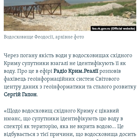
ВІДЕОУРОКИ «ELIFBE»
Русский
СВІДЧЕННЯ ОКУПАЦІЇ
Qırımtatar
УКРАЇНСЬКА ПРОБЛЕМА КРИМУ
Водосховище Феодосії, архівне фото
ДОЛУЧАЙСЯ!
ІНФОГРАФІКА
Через погану якість води у водосховищах східного
Криму супутники взагалі не ідентифікують її як
Усі сайти RFE/RL
воду. Про це в ефірі
Радіо Крим.Реалії
розповів
фахівець геоінформаційних систем Світового
центру даних з геоінформатики та сталого розвитку
Сергій Гапон
.
«Щодо водосховищ східного Криму є цікавий
нюанс, що супутники ідентифікують цю воду в
спектрі як територію, яка не вкрита водою… Це
відбувається з тієї причини, що водосховища досить