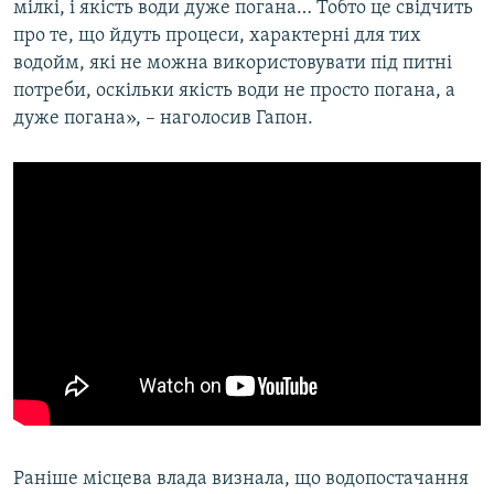
мілкі, і якість води дуже погана… Тобто це свідчить
про те, що йдуть процеси, характерні для тих
водойм, які не можна використовувати під питні
потреби, оскільки якість води не просто погана, а
дуже погана», – наголосив Гапон.
Раніше місцева влада визнала, що водопостачання