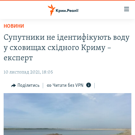
Доступність
посилання
Перейти
НОВИНИ
до
НОВИНИ
Супутники не ідентифікують воду
основного
ВОДА.КРИМ
матеріалу
у сховищах східного Криму –
ВІДЕО ТА ФОТО
Перейти
експерт
до
ПОЛІТИКА
основної
10 листопад 2021, 18:05
БЛОГИ
навігації
Перейти
Поділитись
Читати без VPN
ПОГЛЯД
до
ІНТЕРВ'Ю
пошуку
ВСЕ ЗА ДЕНЬ
СПЕЦПРОЕКТИ
ЯК ОБІЙТИ БЛОКУВАННЯ
ДЕПОРТАЦІЯ