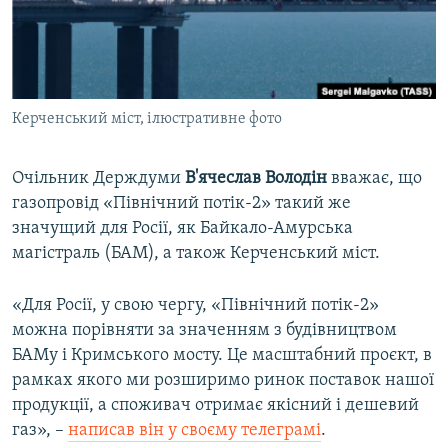
ВІДЕОУРОКИ «ELIFBE»
Русский
СВІДЧЕННЯ ОКУПАЦІЇ
Qırımtatar
УКРАЇНСЬКА ПРОБЛЕМА КРИМУ
Керченський міст, ілюстративне фото
ДОЛУЧАЙСЯ!
ІНФОГРАФІКА
Очільник Держдуми
В'ячеслав Володін
вважає, що
газопровід «Північний потік-2» такий же
Усі сайти RFE/RL
значущий для Росії, як Байкало-Амурська
магістраль (БАМ), а також Керченський міст.
«Для Росії, у свою чергу, «Північний потік-2»
можна порівняти за значенням з будівництвом
БАМу і Кримського мосту. Це масштабний проєкт, в
рамках якого ми розширимо ринок поставок нашої
продукції, а споживач отримає якісний і дешевий
газ», –
написав він у своєму телеграмі
.