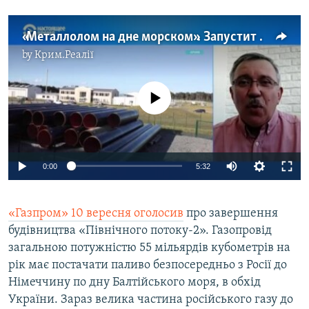
«Металлолом на дне морском». Запустит ли «Газпром» с 1 октября «Северный поток-2» (видео)
by
Крим.Реалії
No media source currently available
0:00
5:32
«Газпром» 10 вересня оголосив
про завершення
будівництва «Північного потоку-2». Газопровід
загальною потужністю 55 мільярдів кубометрів на
рік має постачати паливо безпосередньо з Росії до
Німеччину по дну Балтійського моря, в обхід
України. Зараз велика частина російського газу до