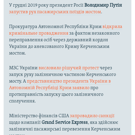
У грудні 2019 року президент Росії
Володимир Путін
запустив рух пасажирських поїздів мостом
.
Прокуратура Автономної Республіки Крим
відкрила
кримінальне провадження
за фактом незаконного
переправлення осіб через державний кордон
України до анексованого Криму Керченським
мостом.
МЗС України
висловило рішучий протест
через
запуск руху залізничною частиною Керченського
мосту. А
представництво президента України в
Автономній Республіці Крим заявило
про
протиправність запуску цього залізничного
сполучення.
Міністерство фінансів США
запровадило санкції
щодо компанії
Grand Service Express
, яка здійснює
залізничні пасажирські перевезення Керченським