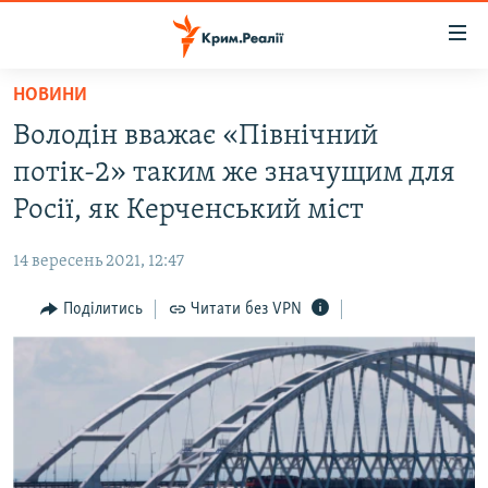
Доступність
посилання
Перейти
НОВИНИ
до
НОВИНИ
Володін вважає «Північний
основного
ВОДА.КРИМ
матеріалу
потік-2» таким же значущим для
ВІДЕО ТА ФОТО
Перейти
Росії, як Керченський міст
до
ПОЛІТИКА
основної
14 вересень 2021, 12:47
БЛОГИ
навігації
Перейти
Поділитись
Читати без VPN
ПОГЛЯД
до
ІНТЕРВ'Ю
пошуку
ВСЕ ЗА ДЕНЬ
СПЕЦПРОЕКТИ
ЯК ОБІЙТИ БЛОКУВАННЯ
ДЕПОРТАЦІЯ