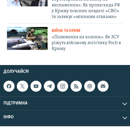
виснаження»: Як пропаганда РФ
у Криму пояснює невдачі «СВО»
та залякує «мінними атаками»
ВІЙНА ТА КРИМ
«Полювання на колони». Як ЗСУ
ріжуть військову логістику Росії в
Криму
ДОЛУЧАЙСЯ!
ПІДТРИМКА
ІНФО