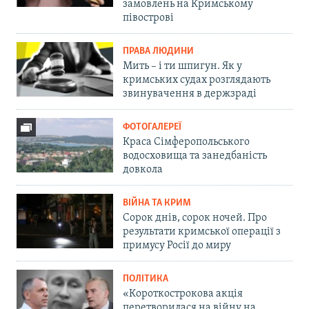
замовлень на Кримському
півострові
ПРАВА ЛЮДИНИ
Мить – і ти шпигун. Як у
кримських судах розглядають
звинувачення в держзраді
ФОТОГАЛЕРЕЇ
Краса Сімферопольського
водосховища та занедбаність
довкола
ВІЙНА ТА КРИМ
Сорок днів, сорок ночей. Про
результати кримської операції з
примусу Росії до миру
ПОЛІТИКА
«Короткострокова акція
перетворилася на війну на