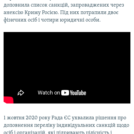
доповнила список санкцій, запроваджених через
анексію Криму Росією. Під них потрапили двоє
фізичних осіб і чотири юридичні особи.
1 жовтня 2020 року Рада ЄС ухвалила рішення про
доповнення переліку індивідуальних санкцій щодо
осіб і організацій, які підривають цілісність і