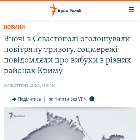
Доступність
посилання
Перейти
НОВИНИ
до
НОВИНИ
Вночі в Севастополі оголошували
основного
ВОДА.КРИМ
матеріалу
повітряну тривогу, соцмережі
ВІДЕО ТА ФОТО
Перейти
повідомляли про вибухи в різних
до
ПОЛІТИКА
районах Криму
основної
БЛОГИ
навігації
28 жовтень 2024, 08:48
Перейти
ПОГЛЯД
до
Поділитись
Читати без VPN
ІНТЕРВ'Ю
пошуку
ВСЕ ЗА ДЕНЬ
СПЕЦПРОЕКТИ
ЯК ОБІЙТИ БЛОКУВАННЯ
ДЕПОРТАЦІЯ