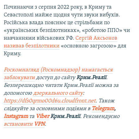
Починаючи з серпня 2022 року, в Криму та
Севастополі майже щодня чути звуки вибухів.
Російська влада пояснює це стрільбами по
«українських безпілотниках», «роботою ППО» чи
навчаннями військових РФ.
Сергій Аксьонов
називав безпілотники
«основною загрозою» для
Криму.
Роскомнагляд (Роскомнадзор) намагається
заблокувати
доступ до сайту
Крим.Реалії
.
Безперешкодно читати Крим.Реалії можна за
допомогою
дзеркального сайту
:
https://dfs0qrmo00d6u.cloudfront.net
. Також
слідкуйте за основними подіями в
Telegram
,
Instagram
та
Viber
Крим.Реалії
. Рекомендуємо
встановити
VPN
.