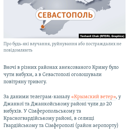
ВІДЕОУРОКИ «ELIFBE»
Русский
СВІДЧЕННЯ ОКУПАЦІЇ
Qırımtatar
УКРАЇНСЬКА ПРОБЛЕМА КРИМУ
ДОЛУЧАЙСЯ!
ІНФОГРАФІКА
Про будь-які влучання, руйнування або постраждалих не
повідомляють
Усі сайти RFE/RL
Вночі в різних районах анексованого Криму було
чути вибухи, а в Севастополі оголошували
повітряну тривогу.
За даними телеграм-каналу
«Крымский ветер»
, у
Джанкої та Джанкойському районі чули до 20
вибухів. У Сімферопольському та
Красногвардійському районі, в селищі
Гвардійському та Сімферополі (район аеропорту)