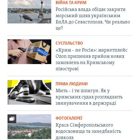
ВІЙНА ТА КРИМ
Російська влада обіцяє закрити
морський шлях українським
БпЛА до Севастополя. Чи реально
це?
СУСПІЛЬСТВО
«Крим – не Росія»: маркетплейс
Ozon припинив прийом нових
замовлень на Кримському
півострові
ПРАВА ЛЮДИНИ
Мить – і ти шпигун. Як у
кримських судах розглядають
звинувачення в держзраді
ФОТОГАЛЕРЕЇ
Краса Сімферопольського
водосховища та занедбаність
довкола