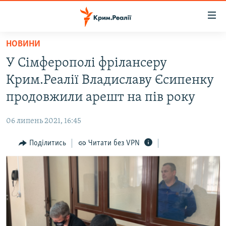
Доступність
посилання
Перейти
НОВИНИ
до
НОВИНИ
У Сімферополі фрілансеру
основного
ВОДА.КРИМ
матеріалу
Крим.Реалії Владиславу Єсипенку
ВІДЕО ТА ФОТО
Перейти
продовжили арешт на пів року
до
ПОЛІТИКА
основної
06 липень 2021, 16:45
БЛОГИ
навігації
Перейти
Поділитись
Читати без VPN
ПОГЛЯД
до
ІНТЕРВ'Ю
пошуку
ВСЕ ЗА ДЕНЬ
СПЕЦПРОЕКТИ
ЯК ОБІЙТИ БЛОКУВАННЯ
ДЕПОРТАЦІЯ