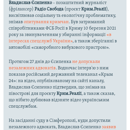
Владислав Єсипенко
– позаштатний журналіст
(фрілансер)
Радіо Свобода
(проєкт
Крим.Реалії
),
висвітлював соціальну та екологічну проблематику,
знімав
опитування кримчан
. Був затриманий
співробітниками ФСБ Росії в Криму 10 березня 2021
року за звинуваченням у збиранні інформації
«в
інтересах спецслужб України»
, а також зберіганні в
автомобілі «саморобного вибухового пристрою».
Протягом 27 днів до Єсипенка
не допускали
незалежних адвокатів
. Водночас інтерв'ю з ним
показав російський державний телеканал «Крым
24»: на відео, опублікованому на сайті каналу,
Владислав Єсипенко підтвердив, що знімав на
півострові для проєкту
Крим.Реалії
, а також сказав,
що нібито дублював відзняте відео українським
спецслужбам.
На засіданні суду в Сімферополі, куди допустили
незалежного адвоката, Владислав Єсипенко
заявив