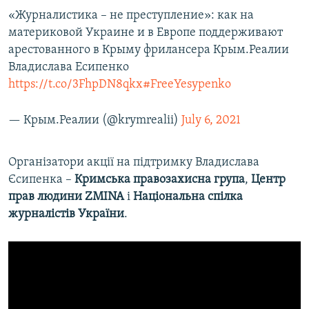
«Журналистика – не преступление»: как на
материковой Украине и в Европе поддерживают
арестованного в Крыму фрилансера Крым.Реалии
Владислава Есипенко
https://t.co/3FhpDN8qkx
#FreeYesypenko
— Крым.Реалии (@krymrealii)
July 6, 2021
Організатори акції на підтримку Владислава
Єсипенка –
Кримська правозахисна група
,
Центр
прав людини ZMINA
і
Національна спілка
журналістів України
.