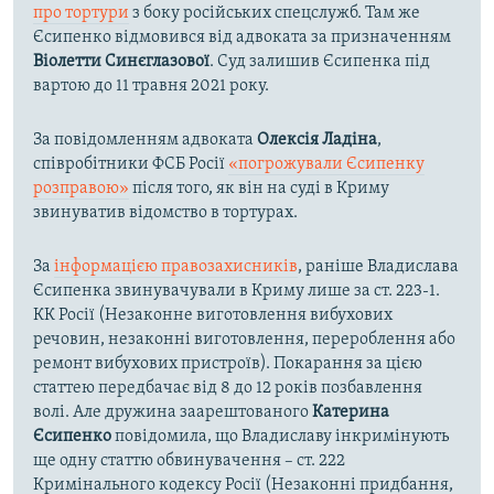
про тортури
з боку російських спецслужб. Там же
Єсипенко відмовився від адвоката за призначенням
Віолетти Синєглазової
. Суд залишив Єсипенка під
вартою до 11 травня 2021 року.
За повідомленням адвоката
Олексія Ладіна
,
співробітники ФСБ Росії
«погрожували Єсипенку
розправою»
після того, як він на суді в Криму
звинуватив відомство в тортурах.
За
інформацією правозахисників
, раніше Владислава
Єсипенка звинувачували в Криму лише за ст. 223-1.
КК Росії (Незаконне виготовлення вибухових
речовин, незаконні виготовлення, перероблення або
ремонт вибухових пристроїв). Покарання за цією
статтею передбачає від 8 до 12 років позбавлення
волі. Але дружина заарештованого
Катерина
Єсипенко
повідомила, що Владиславу інкримінують
ще одну статтю обвинувачення – ст. 222
Кримінального кодексу Росії (Незаконні придбання,