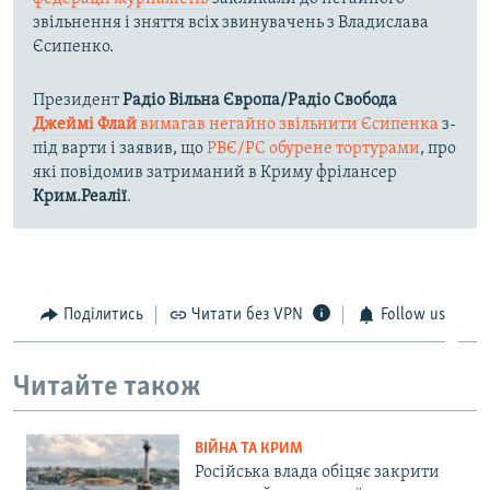
звільнення і зняття всіх звинувачень з Владислава
Єсипенко.
Президент
Радіо Вільна Європа/Радіо Свобода
Джеймі Флай
вимагав негайно звільнити Єсипенка
з-
під варти і заявив, що
РВЄ/РС обурене тортурами
, про
які повідомив затриманий в Криму фрілансер
Крим.Реалії
.
Поділитись
Читати без VPN
Follow us
Читайте також
ВІЙНА ТА КРИМ
Російська влада обіцяє закрити