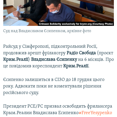
ВІДЕОУРОКИ «ELIFBE»
Русский
СВІДЧЕННЯ ОКУПАЦІЇ
Qırımtatar
УКРАЇНСЬКА ПРОБЛЕМА КРИМУ
Суд над Владиславом Єсипенком, архівне фото
ДОЛУЧАЙСЯ!
ІНФОГРАФІКА
Райсуд у Сімферополі, підконтрольний Росії,
продовжив арешт фрілансеру
Радіо Свобода
(проєкт
Усі сайти RFE/RL
Крим.Реалії
)
Владислава Єсипенку
на 6 місяців. Про
це повідомив кореспондент
Крим.Реалії
.
Єсипенко залишиться в СІЗО до 18 грудня цього
року. Адвокати поки не коментували рішення
російського суду.
Президент РСЕ/РС призвал освободить фрилансера
Крым.Реалии Владислава Есипенко
#FreeYesypenko