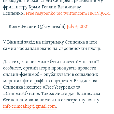
свободу». Письмо Олега Сенцова арестованному
фрилансеру Крым.Реалии Владиславу
Есипенко
#FreeYesypenko
pic.twitter.com/1B6rNlyXR1
— Крым.Реалии (@krymrealii)
July 6, 2021
У Вінниці захід на підтримку Єсипенка в цей
самий час заплановано на Європейській площі.
Для тих, хто не зможе бути присутнім на акції
особисто, організатори пропонують провести
онлайн-флешмоб – опублікувати в соціальних
мережах фотографію з портретом Владислава
Єсипенка і хештег #FreeYesypenko та
#CrimeaisUkraine. Також листи для Владислава
Єсипенка можна писати на електронну пошту
info.crimeahrg@gmail.com
.