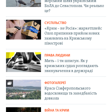
морський шлях українським
БпЛА до Севастополя. Чи реально
це?
СУСПІЛЬСТВО
«Крим – не Росія»: маркетплейс
Ozon припинив прийом нових
замовлень на Кримському
півострові
ПРАВА ЛЮДИНИ
Мить – і ти шпигун. Як у
кримських судах розглядають
звинувачення в держзраді
ФОТОГАЛЕРЕЇ
Краса Сімферопольського
водосховища та занедбаність
довкола
ВІЙНА ТА КРИМ