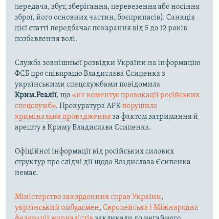
передача, збут, зберігання, перевезення або носіння
зброї, його основних частин, боєприпасів). Санкція
цієї статті передбачає покарання від 5 до 12 років
позбавлення волі.
Служба зовнішньої розвідки України на інформацію
ФСБ про співпрацю Владислава Єсипенка з
українськими спецслужбами повідомила
Крим.Реалії
, що
«не коментує провокації російських
спецслужб»
. Прокуратура АРК
порушила
кримінальне провадження
за фактом затримання й
арешту в Криму Владислава Єсипенка.
Офіційної інформації від російських силових
структур про слідчі дії щодо Владислава Єсипенка
немає.
Міністерство закордонних справ України
,
український омбудсмен
,
Європейська і Міжнародна
федерації журналістів
закликали до негайного