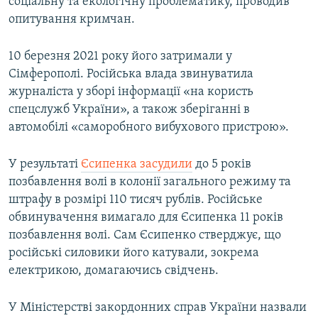
соціальну та екологічну проблематику, проводив
опитування кримчан.
10 березня 2021 року його затримали у
Сімферополі. Російська влада звинуватила
журналіста у зборі інформації «на користь
спецслужб України», а також зберіганні в
автомобілі «саморобного вибухового пристрою».
У результаті
Єсипенка засудили
до 5 років
позбавлення волі в колонії загального режиму та
штрафу в розмірі 110 тисяч рублів. Російське
обвинувачення вимагало для Єсипенка 11 років
позбавлення волі. Сам Єсипенко стверджує, що
російські силовики його катували, зокрема
електрикою, домагаючись свідчень.
У Міністерстві закордонних справ України назвали