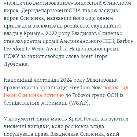
«політично вмотивованим» винесений Єсипенком
вирок. Держдепартамент США також засудив
вирок Єсипенка, назвавши його «ще одним
прикладом зловживань російської окупаційної
влади у Криму». 2022 року Владислав Єсипенко
став лауреатом премії Американського ПЕН, Barbey
Freedom to Write Award та Національної премії
НСЖУ за захист свободи слова імені Ігоря
Лубченка.
Наприкінці листопада 2024 року Міжнародна
правозахисна організація Freedom Now
подала від
імені Єсипенка петицію
до Робочої групи ООН із
безпідставних затримань (WGAD).
У документі, який мають Крим.Реалії, вказуються
численні випадки, коли російська влада
порушувала права Владислава Єсипенка, який