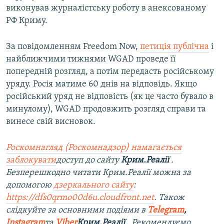
виконував журналістську роботу в анексованому
РФ Криму.
За повідомленням Freedom Now,
петиція публічна
і
найближчими тижнями WGAD проведе її
попередній розгляд, а потім передасть російському
уряду. Росія матиме 60 днів на відповідь. Якщо
російський уряд не відповість (як це часто бувало в
минулому), WGAD продовжить розгляд справи та
винесе свій висновок.
Роскомнагляд (Роскомнадзор) намагається
заблокувати
доступ до сайту
Крим.Реалії
.
Безперешкодно читати Крим.Реалії можна за
допомогою
дзеркального сайту
:
https://dfs0qrmo00d6u.cloudfront.net
. Також
слідкуйте за основними подіями в
Telegram
,
Instagram
та
Viber
Крим.Реалії
. Рекомендуємо