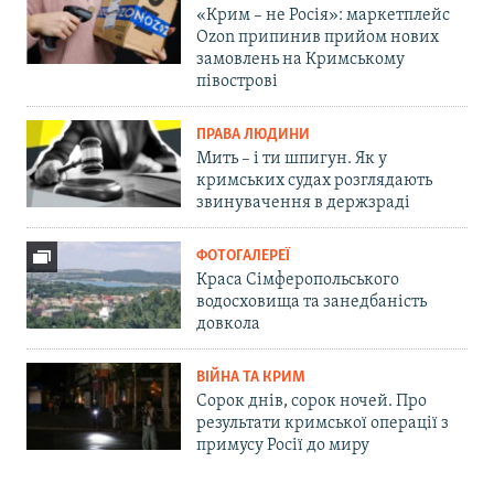
«Крим – не Росія»: маркетплейс
Ozon припинив прийом нових
замовлень на Кримському
півострові
ПРАВА ЛЮДИНИ
Мить – і ти шпигун. Як у
кримських судах розглядають
звинувачення в держзраді
ФОТОГАЛЕРЕЇ
Краса Сімферопольського
водосховища та занедбаність
довкола
ВІЙНА ТА КРИМ
Сорок днів, сорок ночей. Про
результати кримської операції з
примусу Росії до миру