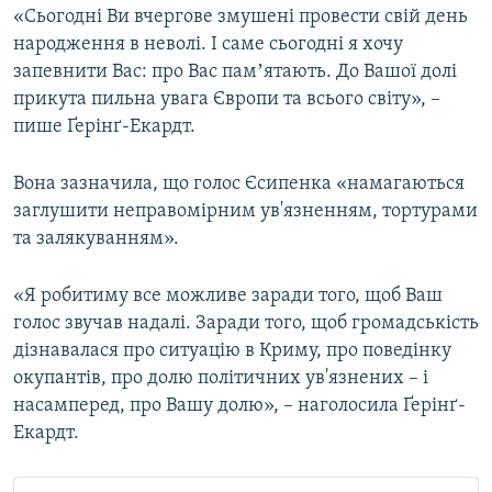
«Сьогодні Ви вчергове змушені провести свій день
народження в неволі. І саме сьогодні я хочу
запевнити Вас: про Вас памʼятають. До Вашої долі
прикута пильна увага Європи та всього світу», –
пише Ґерінґ-Екардт.
Вона зазначила, що голос Єсипенка «намагаються
заглушити неправомірним ув'язненням, тортурами
та залякуванням».
«Я робитиму все можливе заради того, щоб Ваш
голос звучав надалі. Заради того, щоб громадськість
дізнавалася про ситуацію в Криму, про поведінку
окупантів, про долю політичних ув'язнених – і
насамперед, про Вашу долю», – наголосила Ґерінґ-
Екардт.