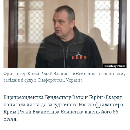
ВІДЕОУРОКИ «ELIFBE»
Русский
СВІДЧЕННЯ ОКУПАЦІЇ
Qırımtatar
УКРАЇНСЬКА ПРОБЛЕМА КРИМУ
ДОЛУЧАЙСЯ!
ІНФОГРАФІКА
Усі сайти RFE/RL
Фрилансер Крим.Реалії Владислав Єсипенко на черговому
засіданні суду в Сімферополі, Україна
Віцепрезидентка Бундестагу Катрін Ґерінґ-Екардт
написала листа до засудженого Росією фрилансера
Крим.Реалії Владислава Єсипенка в день його 56-
річчя.