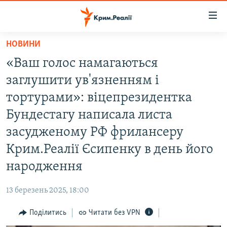
Доступність
посилання
Перейти
НОВИНИ
до
НОВИНИ
«Ваш голос намагаються
основного
ВОДА.КРИМ
матеріалу
заглушити ув'язненням і
ВІДЕО ТА ФОТО
Перейти
тортурами»: віцепрезидентка
до
ПОЛІТИКА
Бундестагу написала листа
основної
БЛОГИ
навігації
засудженому РФ фрилансеру
Перейти
ПОГЛЯД
Крим.Реалії Єсипенку в день його
до
ІНТЕРВ'Ю
народження
пошуку
ВСЕ ЗА ДЕНЬ
13 березень 2025, 18:00
СПЕЦПРОЕКТИ
Поділитись
Читати без VPN
ЯК ОБІЙТИ БЛОКУВАННЯ
ДЕПОРТАЦІЯ