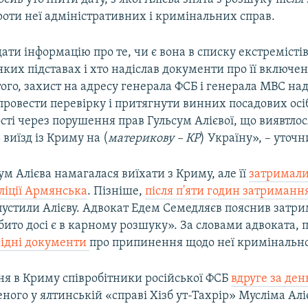
оти неї адміністративних і кримінальних справ.
ати інформацію про те, чи є вона в списку екстремістів,
 яких підставах і хто надіслав документи про її включе
того, захист на адресу генерала ФСБ і генерала МВС на
ровести перевірку і притягнути винних посадових осі
сті через порушення прав Гульсум Алієвої, що виявтлос
виїзд із Криму на (
материкову – КР
) Україну», – уточн
сум Алієва намагалася виїхати з Криму, але її
затримали 
ліції Армянська
. Пізніше,
після п'яти годин затриманн
пустили Алієву. Адвокат Едем Семедляєв пояснив затр
бито досі є в карному розшуку». За словами адвоката, 
хідні документи
про припинення щодо неї кримінально
чня в Криму співробітники російської ФСБ
вдруге за де
ного у ялтинській «справі Хізб ут-Тахрір» Мусліма Алі