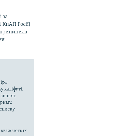
і за
 КпАП Росії)
и припинила
ня
рір»
у халіфаті,
азнають
Криму.
 списку
 вважають їх