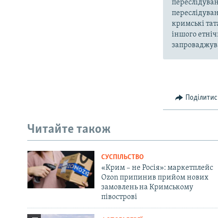
переслідуван
переслідуван
кримські тат
іншого етніч
запроваджува
Поділитис
Читайте також
СУСПІЛЬСТВО
«Крим – не Росія»: маркетплейс
Ozon припинив прийом нових
замовлень на Кримському
півострові