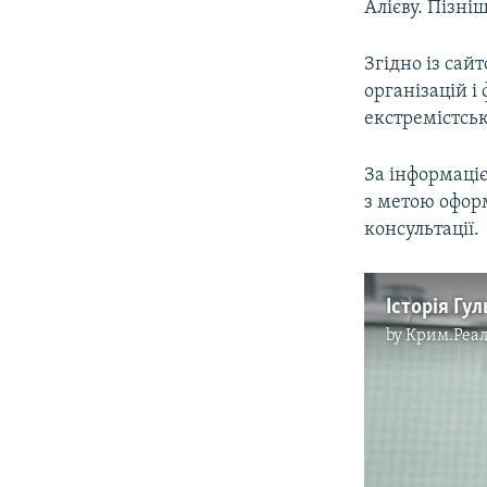
Алієву. Пізніш
Згідно із сай
організацій і
екстремістськ
За інформаці
з метою офор
консультації.
Історія Гул
by
Крим.Реал