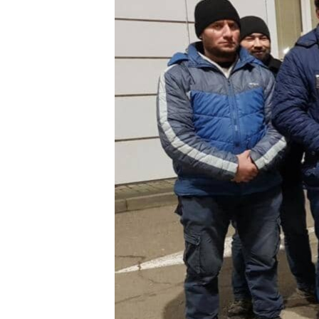
ВІДЕОУРОКИ «ELIFBE»
СВІДЧЕННЯ ОКУПАЦІЇ
УКРАЇНСЬКА ПРОБЛЕМА КРИМУ
ІНФОГРАФІКА