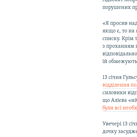
порушених пр
«Я просив над
якщо є, то на
списку. Крім 
з проханням п
відповідально
їй обмежують 
13 січня Гуль
відділення по
силовики від
що Алієва «ні
були всі необ
Увечері 13 сі
дочку засудже