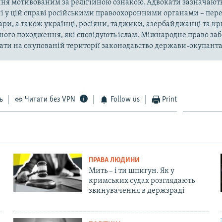
ня мотивованим за релігійною ознакою. Адвокати зазначають
і у цій справі російськими правоохоронними органами – пер
ари, а також українці, росіяни, таджики, азербайджанці та 
ного походження, які сповідують іслам. Міжнародне право за
ти на окупованій території законодавство держави-окупанта
ь
Читати без VPN
Follow us
Print
ПРАВА ЛЮДИНИ
Мить – і ти шпигун. Як у
кримських судах розглядають
звинувачення в держзраді