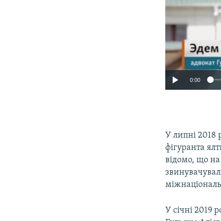
0:00
У липні 2018 
фігуранта ялт
відомо, що на
звинувачувал
міжнаціональн
У січні 2019 