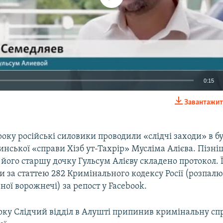
0:15
Завантажит
EMBED
року російські силовики проводили «слідчі заходи» в 
инської «справи Хізб ут-Тахрір» Мусліма Алієва. Пізні
 його старшу дочку Гульсум Алієву складено протокол. Ї
и за статтею 282 Кримінального кодексу Росії (розпал
ої ворожнечі) за репост у Facebook.
року Слідчий відділ в Алушті припинив кримінальну сп