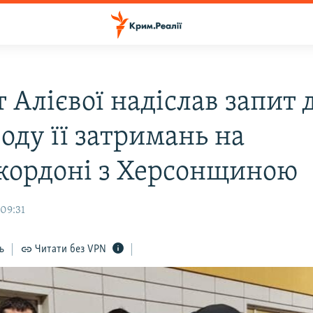
 Алієвої надіслав запит 
оду її затримань на
кордоні з Херсонщиною
 09:31
ь
Читати без VPN