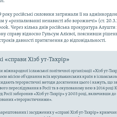
ої.
9 року російські силовики затримали її на адмінкордон
 у «розпалюванні ненависті або ворожнечі» (ст. 20.3.1
ebook. Через кілька днів російська прокуратура Алушт
вну справу відносно Гульсум Алієвої, пояснивши рішен
троків давності притягнення до відповідальності.
і «справи Хізб ут-Тахрір»
 міжнародної ісламської політичної організації «Хізб ут-Тах
оєю місією об'єднання всіх мусульманських країн в ісламськом
кидають терористичні методи досягнення цього і кажуть, що з
ого переслідування в Росії та в окупованому нею в 2014 році 
д Росії заборонив «Хізб ут-Тахрір» у 2003 році, включивши до
названих «терористичними».
арештованих і засуджених у «справі Хізб ут-Тахрір» кримчан