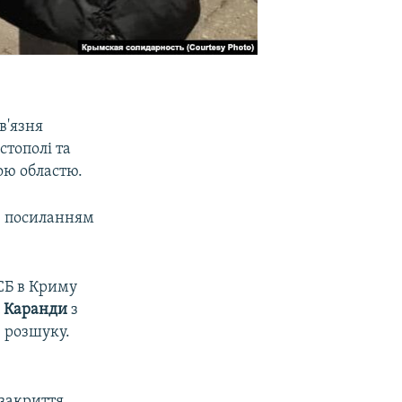
в'язня
стополі та
ою областю.
з посиланням
СБ в Криму
 Каранди
з
в розшуку.
 закриття