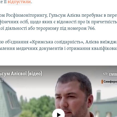
е її
відпустили
.
том Росфінмоніторингу, Гульсум Алієва перебуває в пере
 фізичних осіб, щодо яких є відомості про їх причетність
ої діяльності або тероризму під номером 766.
єю об'єднання «Кримська солідарність», Алієва виїждж
млення медичних документів і отримання кваліфікова
ьсум Алієвої (відео)
EMB
ії
No media source currently available