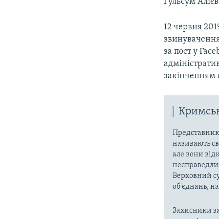
Гульсум Алієв
12 червня 201
звинуваченням
за пост у Fac
адміністрати
закінченням с
Кримськ
Представники
називають св
але вони від
несправедлив
Верховний су
об'єднань, 
Захисники за