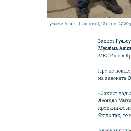
Гульсум Алієва (в центрі), 13 січня 2020
Захист
Гульсу
Мусліма Аліє
МВС Росії в К
Про це повід
на адвоката
О
«Захист надіс
Леоніда Мих
проханням над
Якщо так, то 
Адвокат попро