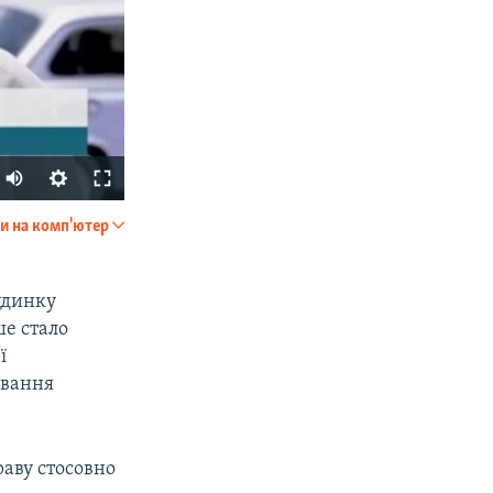
и на комп'ютер
SHARE
будинку
ше стало
ї
ювання
px
width
раву стосовно