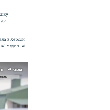
ліку
 до
ала в Херсон
ної медичної
ED
SHARE