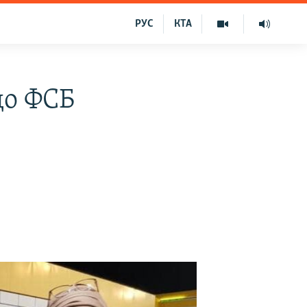
РУС
КТА
до ФСБ