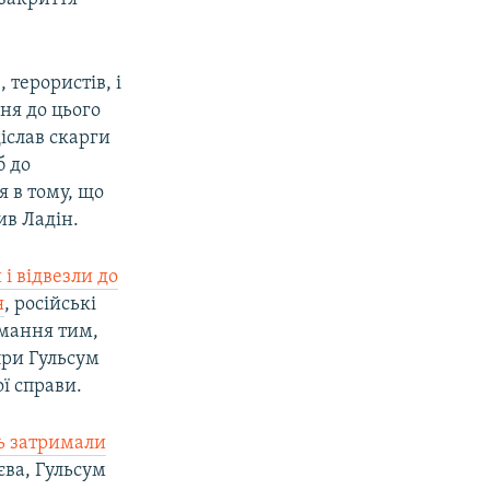
 терористів, і
ння до цього
діслав скарги
б до
я в тому, що
ив Ладін.
і відвезли до
я
, російські
имання тим,
при Гульсум
ї справи.
нь затримали
єва, Гульсум