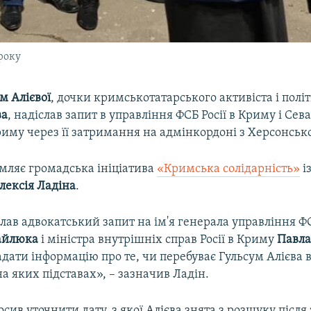
 року
м Алієвої
, дочки кримськотатарського активіста і політ
ва
, надіслав запит в управління ФСБ Росії в Криму і Сева
риму через її затримання на адмінкордоні з Херсонськ
омляє громадська ініціатива
«Кримська солідарність»
і
лексія Ладіна
.
лав адвокатський запит на ім'я генерала управління Ф
айлюка
і міністра внутрішніх справ Росії в Криму
Павла
ати інформацію про те, чи перебуває Гульсум Алієва 
на яких підставах», – зазначив Ладін.
сив уточнити дату, з якої Алієва знята з розшуку після