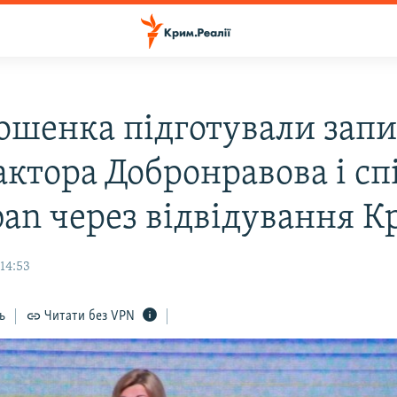
ошенка підготували зап
актора Добронравова і сп
lban через відвідування 
14:53
ь
Читати без VPN