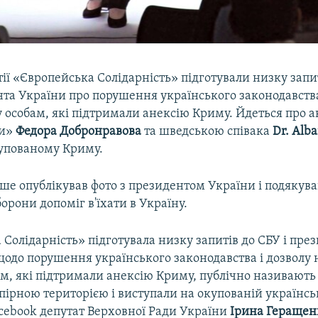
ії «Європейська Солідарність» підготували низку запит
та України про порушення українського законодавства 
ну особам, які підтримали анексію Криму. Йдеться про а
ти»
Федора Добронравова
та шведською співака
Dr. Alb
купованому Криму.
іше опублікував фото з президентом України і подякув
борони допоміг в'їхати в Україну.
Солідарність» підготувала низку запитів до СБУ і пре
одо порушення українського законодавства і дозволу на
ам, які підтримали анексію Криму, публічно називают
спірною територією і виступали на окупованій українськ
cebook депутат Верховної Ради України
Ірина Геращен