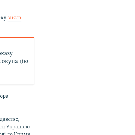
оку
зняла
оказу
є окупацію
дора
давство,
иті Україною
олі до Криму