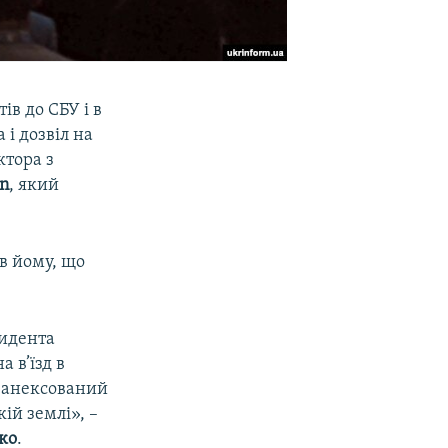
ів до СБУ і в
і дозвіл на
ктора з
an
, який
ав йому, що
зидента
 в’їзд в
ь анексований
ій землі», –
ко
.