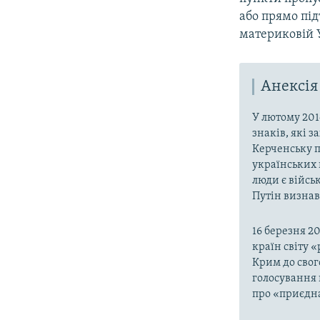
або прямо пі
материковій 
Анексія
У лютому 201
знаків, які 
Керченську п
українських 
люди є війсь
Путін визнав,
16 березня 2
країн світу 
Крим до свог
голосування 
про «приєдна