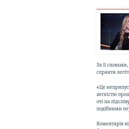
За її словами
сприяти легіт
«Це неприпуст
легкістю прощ
очі на підспів
подібними пе
Коментарів ві