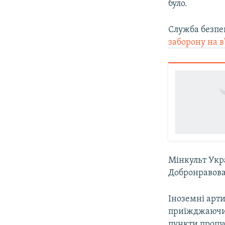
було.
Служба безпе
заборону на в'
Мінкульт Укр
Добронравова,
Іноземні арти
приїжджаючи 
пункти пропус