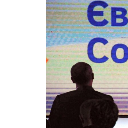
ВІДЕОУРОКИ «ELIFBE»
СВІДЧЕННЯ ОКУПАЦІЇ
УКРАЇНСЬКА ПРОБЛЕМА КРИМУ
ІНФОГРАФІКА