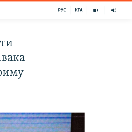
РУС
КТА
ити
івака
Криму