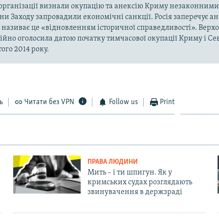
рганізації визнали окупацію та анексію Криму незаконними 
аїни Заходу запровадили економічні санкції. Росія заперечує а
а називає це «відновленням історичної справедливості». Верх
ійно оголосила датою початку тимчасової окупації Криму і Се
ого 2014 року.
ь
Читати без VPN
Follow us
Print
ПРАВА ЛЮДИНИ
Мить – і ти шпигун. Як у
кримських судах розглядають
звинувачення в держзраді