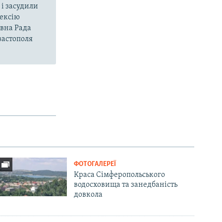
і засудили
нексію
овна Рада
вастополя
ФОТОГАЛЕРЕЇ
Краса Сімферопольського
водосховища та занедбаність
довкола