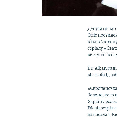
Депутати парт
Офіс президен
в'їзд в Украї
серіалу «Сва
виступав в о
Dr. Alban ран
він в обхід за
«Європейська 
Зеленського щ
Україну особ
РФ півострів 
написала в Fa