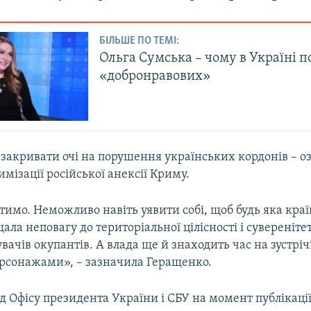
БІЛЬШЕ ПО ТЕМІ:
Ольга Сумська – чому в Україні п
«добронравових»
, закривати очі на порушення українських кордонів – о
имізації російської анексії Криму.
имо. Неможливо навіть уявити собі, щоб будь яка краї
ала неповагу до територіальної цілісності і сувереніте
увачів окупантів. А влада ще й знаходить час на зустрічі
рсонажами», – зазначила Геращенко.
д Офісу президента України і СБУ на момент публікаці