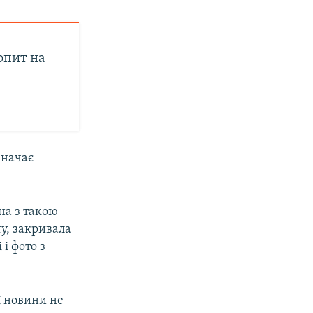
опит на
значає
на з такою
ту, закривала
 і фото з
ї новини не