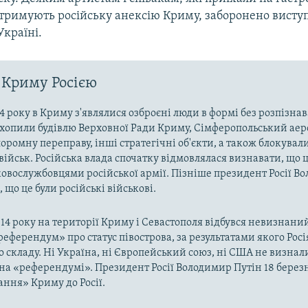
дтримують російську анексію Криму, заборонено висту
Україні.
 Криму Росією
4 року в Криму з'являлися озброєні люди в формі без розпізна
захопили будівлю Верховної Ради Криму, Сімферопольський аер
оромну переправу, інші стратегічні об'єкти, а також блокували
військ. Російська влада спочатку відмовлялася визнавати, що ц
ковослужбовцями російської армії. Пізніше президент Росії В
 що це були російські військові.
014 року на території Криму і Севастополя відбувся невизнани
«референдум» про статус півострова, за результатами якого Рос
о складу. Ні Україна, ні Європейський союз, ні США не визнал
на «референдумі». Президент Росії Володимир Путін 18 берез
ння» Криму до Росії.