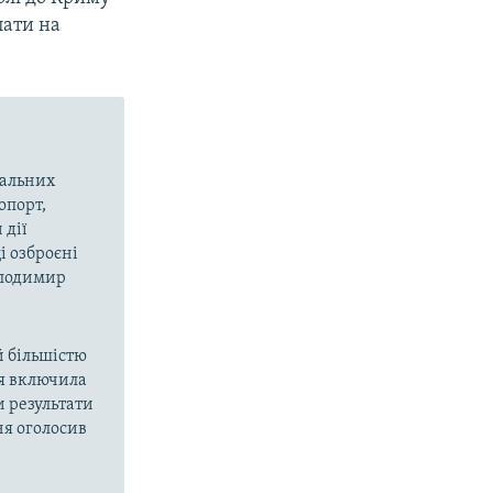
пати на
вальних
опорт,
 дії
і озброєні
олодимир
й більшістю
ія включила
и результати
ня оголосив