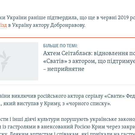
ки України раніше підтвердила, що ще в червні 2019 р
їзд
в Україну актору Добронравову.
БІЛЬШЕ ПО ТЕМІ:
Ахтем Сеітаблаєв: відновлення п
«Сватів» з актором, що підтриму
– неприйнятне
аїни виключив російського актора серіалу «Свати» Фе
 який виступав у Криму, з «чорного списку».
сти і інші діячі культури порушують українське законо
із гастролями в анексований Росією Крим через закр
ку. Деяким артистам і співакам, які приїхали на гастр