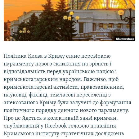
ВІДЕОУРОКИ «ELIFBE»
Русский
СВІДЧЕННЯ ОКУПАЦІЇ
Qırımtatar
УКРАЇНСЬКА ПРОБЛЕМА КРИМУ
ДОЛУЧАЙСЯ!
ІНФОГРАФІКА
Політика Києва в Криму стане перевіркою
парламенту нового скликання на зрілість і
Усі сайти RFE/RL
відповідальність перед українською нацією і
кримськотатарським народом. Важливо, щоб
кримськотатарські активісти, правозахисники,
науковці, фахівці, тимчасові переселенці з
анексованого Криму були залучені до формування
політичного порядку денного нового парламенту.
Про це йдеться в колективній заяві кримчан,
опублікованій у Facebook головою правління
Кримського інституту стратегічних досліджень