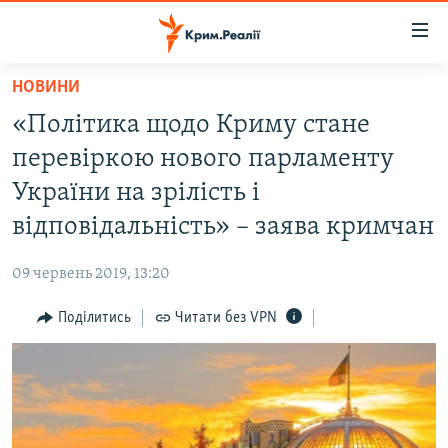
Доступність
посилання
Перейти
НОВИНИ
до
НОВИНИ
«Політика щодо Криму стане
основного
ВОДА.КРИМ
матеріалу
перевіркою нового парламенту
ВІДЕО ТА ФОТО
Перейти
України на зрілість і
до
ПОЛІТИКА
відповідальність» – заява кримчан
основної
БЛОГИ
навігації
09 червень 2019, 13:20
Перейти
ПОГЛЯД
до
Поділитись
Читати без VPN
ІНТЕРВ'Ю
пошуку
ВСЕ ЗА ДЕНЬ
СПЕЦПРОЕКТИ
ЯК ОБІЙТИ БЛОКУВАННЯ
ДЕПОРТАЦІЯ