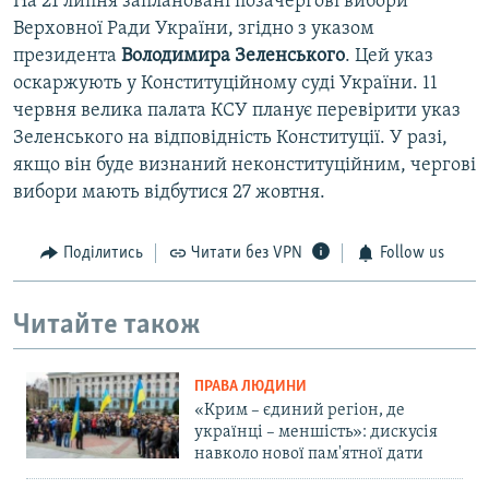
На 21 липня заплановані позачергові вибори
Верховної Ради України, згідно з указом
президента
Володимира Зеленського
. Цей указ
оскаржують у Конституційному суді України. 11
червня велика палата КСУ планує перевірити указ
Зеленського на відповідність Конституції. У разі,
якщо він буде визнаний неконституційним, чергові
вибори мають відбутися 27 жовтня.
Поділитись
Читати без VPN
Follow us
Читайте також
ПРАВА ЛЮДИНИ
«Крим – єдиний регіон, де
українці – меншість»: дискусія
навколо нової пам'ятної дати