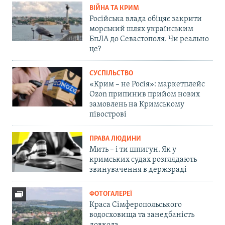
ВІЙНА ТА КРИМ
Російська влада обіцяє закрити
морський шлях українським
БпЛА до Севастополя. Чи реально
це?
СУСПІЛЬСТВО
«Крим – не Росія»: маркетплейс
Ozon припинив прийом нових
замовлень на Кримському
півострові
ПРАВА ЛЮДИНИ
Мить – і ти шпигун. Як у
кримських судах розглядають
звинувачення в держзраді
ФОТОГАЛЕРЕЇ
Краса Сімферопольського
водосховища та занедбаність