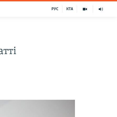
РУС
КТА
атті