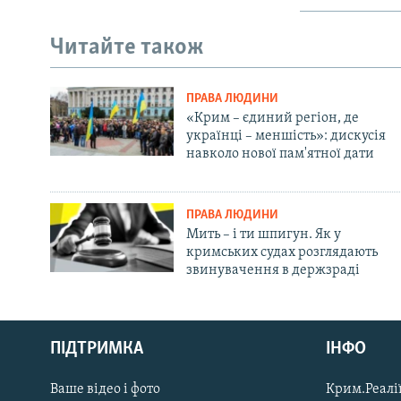
Читайте також
ПРАВА ЛЮДИНИ
«Крим – єдиний регіон, де
українці – меншість»: дискусія
навколо нової пам'ятної дати
ПРАВА ЛЮДИНИ
Мить – і ти шпигун. Як у
кримських судах розглядають
звинувачення в держзраді
Русский
ПІДТРИМКА
ІНФО
Qırımtatar
Ваше відео і фото
Крим.Реалії
ДОЛУЧАЙСЯ!