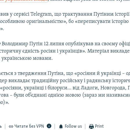
ив у сервісі Telegram, що трактування Путіним історії
 особливою оригінальністю», бо «переписувати історію
».
 Володимир Путін 12 липня опублікував на своєму офіц
сторичну єдність росіян і українців». Матеріал виклад
а українською мовами.
ється з твердження Путіна, що «росіяни й українці – о
дер викладає традиційну російську і радянську історич
 «росіяни, українці і білоруси… від Ладоги, Новгорода, 
гова – були об’єднані однією мовою (зараз ми називаємо
ю)».
ь
Читати без VPN
Follow us
Print