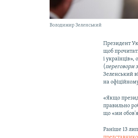
Володимир Зеленський
Президент У
щоб прочитат
і українців»,
(
переговори 
Зеленський ві
на офіційному
«Якщо президе
правильно ро
що «ми обов'я
Раніше 13 ли
представнико