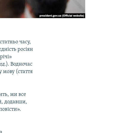
статньо часу,
дність росіян
річі»
ед.
). Водночас
 мову (стаття
ить, ми все
й, додавши,
повісти».
а.