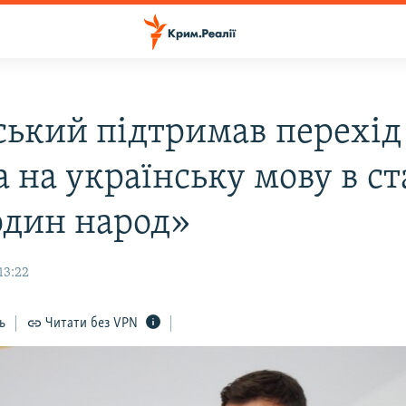
ський підтримав перехід
 на українську мову в ст
один народ»
13:22
ь
Читати без VPN