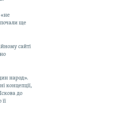
 «не
 почали ще
ійному сайті
ено
дин народ».
ні концепції,
Пскова до
 її