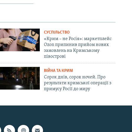
СУСПІЛЬСТВО
«Крим – не Росія»: маркетплейс
Ozon припинив прийом нових
замовлень на Кримському
півострові
ВІЙНА ТА КРИМ
Сорок днів, сорок ночей. Про
результати кримської операції з
примусу Росії до миру