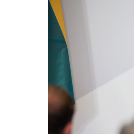
ВІДЕОУРОКИ «ELIFBE»
СВІДЧЕННЯ ОКУПАЦІЇ
УКРАЇНСЬКА ПРОБЛЕМА КРИМУ
ІНФОГРАФІКА