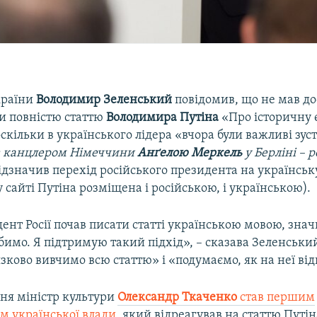
країни
Володимир Зеленський
повідомив, що не мав до
и повністю статтю
Володимира Путіна
«Про історичну є
 оскільки в українського лідера «вчора були важливі зуст
з канцлером Німеччини
Анґелою Меркель
у Берліні – р
дзначив перехід російського президента на українську
 сайті Путіна розміщена і російською, і українською).
нт Росії почав писати статті українською мовою, знач
бимо. Я підтримую такий підхід», – сказава Зеленськи
зково вивчимо всю статтю» і «подумаємо, як на неї від
пня міністр культури
Олександр Ткаченко
став першим
м української влади
, який відреагував на статтю Путін