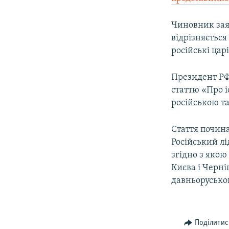
Чиновник заяв
відрізняється
російські царі
Президент РФ
статтю «Про і
російською т
Стаття почина
Російський лі
згідно з якою
Києва і Черні
давньорусько
Поділитис