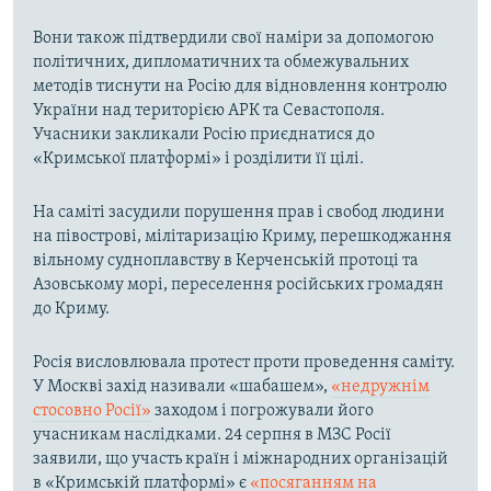
Вони також підтвердили свої наміри за допомогою
політичних, дипломатичних та обмежувальних
методів тиснути на Росію для відновлення контролю
України над територією АРК та Севастополя.
Учасники закликали Росію приєднатися до
«Кримської платформі» і розділити її цілі.
На саміті засудили порушення прав і свобод людини
на півострові, мілітаризацію Криму, перешкоджання
вільному судноплавству в Керченській протоці та
Азовському морі, переселення російських громадян
до Криму.
Росія висловлювала протест проти проведення саміту.
У Москві захід називали «шабашем»,
«недружнім
стосовно Росії»
заходом і погрожували його
учасникам наслідками. 24 серпня в МЗС Росії
заявили, що участь країн і міжнародних організацій
в «Кримській платформі» є
«посяганням на