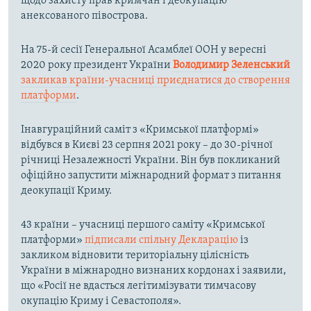
щодо захисту прав кримчан і деокупацію
анексованого півострова.
На 75-й сесії Генеральної Асамблеї ООН у вересні
2020 року президент України
Володимир Зеленський
закликав країни-учасниці приєднатися до створення
платформи
.
Інавгураційний саміт з «Кримської платформі»
відбувся в Києві 23 серпня 2021 року – до 30-річної
річниці Незалежності України. Він був покликаний
офіційно запустити міжнародний формат з питання
деокупації Криму.
43 країни – учасниці першого саміту «Кримської
платформи»
підписали спільну Декларацію
із
закликом відновити територіальну цілісність
України в міжнародно визнаних кордонах і заявили,
що «Росії не вдасться легітимізувати тимчасову
окупацію Криму і Севастополя».