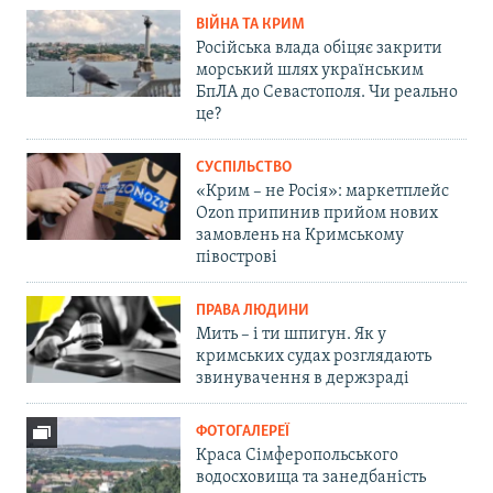
ВІЙНА ТА КРИМ
Російська влада обіцяє закрити
морський шлях українським
БпЛА до Севастополя. Чи реально
це?
СУСПІЛЬСТВО
«Крим – не Росія»: маркетплейс
Ozon припинив прийом нових
замовлень на Кримському
півострові
ПРАВА ЛЮДИНИ
Мить – і ти шпигун. Як у
кримських судах розглядають
звинувачення в держзраді
ФОТОГАЛЕРЕЇ
Краса Сімферопольського
водосховища та занедбаність