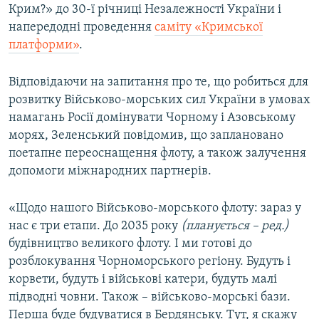
Крим?» до 30-ї річниці Незалежності України і
напередодні проведення
саміту «Кримської
платформи»
.
Відповідаючи на запитання про те, що робиться для
розвитку Військово-морських сил України в умовах
намагань Росії домінувати Чорному і Азовському
морях, Зеленський повідомив, що заплановано
поетапне переоснащення флоту, а також залучення
допомоги міжнародних партнерів.
«Щодо нашого Військово-морського флоту: зараз у
нас є три етапи. До 2035 року
(планується – ред.)
будівництво великого флоту. І ми готові до
розблокування Чорноморського регіону. Будуть і
корвети, будуть і військові катери, будуть малі
підводні човни. Також – військово-морські бази.
Перша буде будуватися в Бердянську. Тут, я скажу