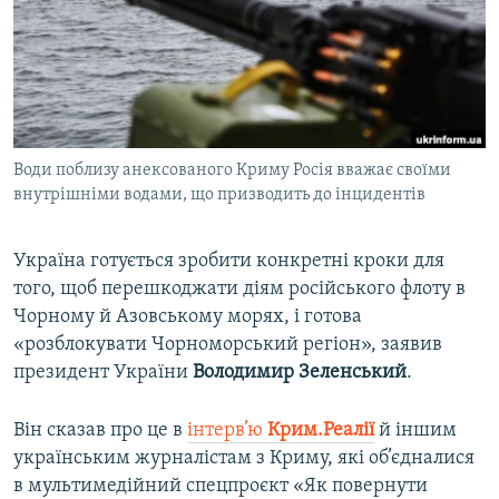
ВІДЕОУРОКИ «ELIFBE»
Русский
СВІДЧЕННЯ ОКУПАЦІЇ
Qırımtatar
УКРАЇНСЬКА ПРОБЛЕМА КРИМУ
ДОЛУЧАЙСЯ!
ІНФОГРАФІКА
Води поблизу анексованого Криму Росія вважає своїми
внутрішніми водами, що призводить до інцидентів
Усі сайти RFE/RL
Україна готується зробити конкретні кроки для
того, щоб перешкоджати діям російського флоту в
Чорному й Азовському морях, і готова
«розблокувати Чорноморський регіон», заявив
президент України
Володимир Зеленський
.
Він сказав про це в
інтерв’ю
Крим.Реалії
й іншим
українським журналістам з Криму, які об’єдналися
в мультимедійний спецпроєкт «Як повернути