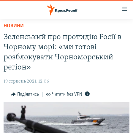
Доступність
посилання
Перейти
НОВИНИ
до
НОВИНИ
Зеленський про протидію Росії в
основного
ВОДА.КРИМ
матеріалу
Чорному морі: «ми готові
ВІДЕО ТА ФОТО
Перейти
розблокувати Чорноморський
до
ПОЛІТИКА
регіон»
основної
БЛОГИ
навігації
19 серпень 2021, 12:06
Перейти
ПОГЛЯД
до
Поділитись
Читати без VPN
ІНТЕРВ'Ю
пошуку
ВСЕ ЗА ДЕНЬ
СПЕЦПРОЕКТИ
ЯК ОБІЙТИ БЛОКУВАННЯ
ДЕПОРТАЦІЯ