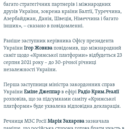
багато стратегічних партнерів і міжнародних
друзів України, зокрема країни Балтії, Туреччина,
Азербайджан, Данія, Швеція, Німеччина і багато
інших», ‒ сказано в повідомленні.
Раніше заступник керівника Офісу президента
України
Ігор Жовква
повідомив, що міжнародний
саміт щодо «Кримської платформи» відбудеться 23
серпня 2021 року – до 30-річної річниці
незалежності України.
Перша заступниця міністра закордонних справ
України
Еміне Джеппар
в ефірі
Радіо Крим.Реалії
розповіла, що за підсумками саміту «Кримської
платформи» буде ухвалена відповідна декларація.
Речниця МЗС Росії
Марія Захарова
зазначала
раніше, що російська сторона готова брати участь в