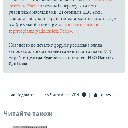
У Москві захід називали «шабашем»,
«недружнім
стосовно Росії»
заходом і погрожували його
учасникам наслідками. 24 серпня в МЗС Росії
заявили, що участь країн і міжнародних організацій
в «Кримській платформі» є
«посяганням на
територіальну цілісність Росії».
Незадовго до початку форуму російська влада
запровадила персональні санкції проти глави МЗС
України
Дмитра Кулеби
та секретаря РНБО
Олексія
Данілова.
Поділитись
Читати без VPN
Follow us
Читайте також