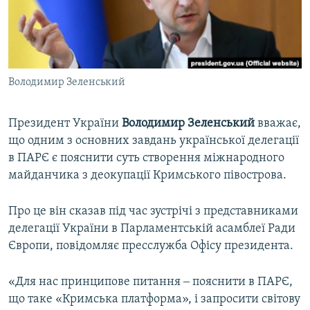
ВІДЕОУРОКИ «ELIFBE»
Русский
СВІДЧЕННЯ ОКУПАЦІЇ
Qırımtatar
УКРАЇНСЬКА ПРОБЛЕМА КРИМУ
Володимир Зеленський
ДОЛУЧАЙСЯ!
ІНФОГРАФІКА
Президент України
Володимир Зеленський
вважає,
що одним з основних завдань української делегації
Усі сайти RFE/RL
в ПАРЄ є пояснити суть створення міжнародного
майданчика з деокупації Кримського півострова.
Про це він сказав під час зустрічі з представниками
делегації України в Парламентській асамблеї Ради
Європи, повідомляє пресслужба Офісу президента.
«Для нас принципове питання ‒ пояснити в ПАРЄ,
що таке «Кримська платформа», і запросити світову