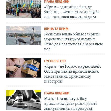
ПРАВА ЛЮДИНИ
«Крим – єдиний регіон, де
українці – меншість»: дискусія
навколо нової пам'ятної дати
ВІЙНА ТА КРИМ
Російська влада обіцяє закрити
морський шлях українським
БпЛА до Севастополя. Чи реально
це?
СУСПІЛЬСТВО
«Крим – не Росія»: маркетплейс
Ozon припинив прийом нових
замовлень на Кримському
півострові
ПРАВА ЛЮДИНИ
Мить – і ти шпигун. Як у
кримських судах розглядають
звинувачення в держзраді