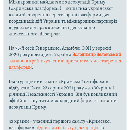
Міжнародний майданчик з деокупації Криму
(«Кримська платформа») – ініціатива української
влади зі створення переговорної платформи для
координації дій України та міжнародних партнерів
щодо захисту прав кримчан і деокупацію
анексованого півострова.
На 75-й сесії Генеральної Асамблеї ООН у вересні
2020 року президент України
Володимир Зеленський
закликав країни-учасниці приєднатися до створення
платформи
.
Інавгураційний саміт з «Кримської платформі»
відбувся в Києві 23 серпня 2021 року – до 30-річної
річниці Незалежності України. Він був покликаний
офіційно запустити міжнародний формат з питання
деокупації Криму.
43 країни – учасниці першого саміту «Кримської
платформи»
підписали спільну Декларацію
із