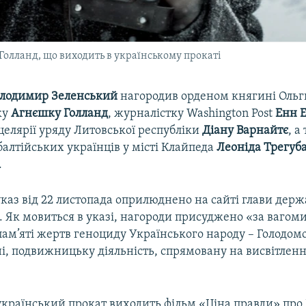
Голланд, що виходить в українському прокаті
лодимир Зеленський
нагородив орденом княгині Ольг
ку
Агнєшку Голланд
, журналістку Washington Post
Енн 
елярії уряду Литовської республіки
Діану Варнайтє
, а
балтійських українців у місті Клайпеда
Леоніда Трегуб
.
каз від 22 листопада оприлюднено на сайті глави держ
. Як мовиться в указі, нагороди присуджено «за вагом
ам’яті жертв геноциду Українського народу – Голодомо
ні, подвижницьку діяльність, спрямовану на висвітлен
український прокат виходить фільм «Ціна правди» про