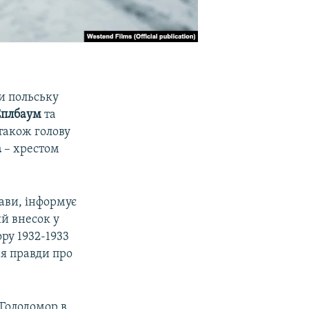
и польську
Еплбаум
та
 також голову
а
– хрестом
ави, інформує
ий внесок у
ру 1932-1933
ня правди про
 Голодомор в