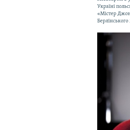
Україні поль
«Містер Джонс
Берлінського