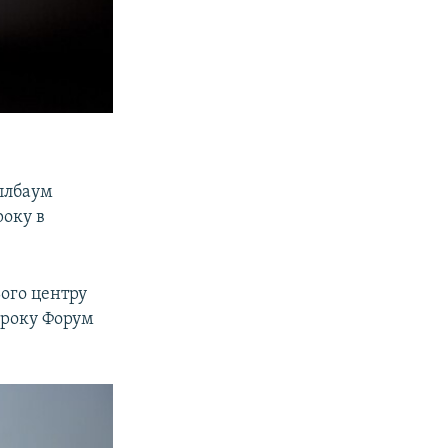
плбаум
року в
ього центру
 року Форум