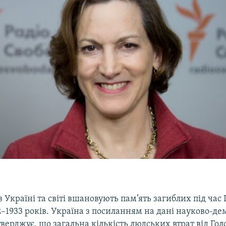
в Україні та світі вшановують пам’ять загиблих під час
–1933 років.​ Україна з посиланням на дані науково-де
верджує, що загальна кількість людських втрат від Гол