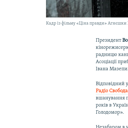
Кадр із фільму «Ціна правди» Агнєшки 
Президент
Во
кінорежисер
радницю канц
Асоціації при
Івана Мазепи
Відповідний у
Радіо Свобода
вшанування п
років в Украї
Голодомор».
Незабаром в 