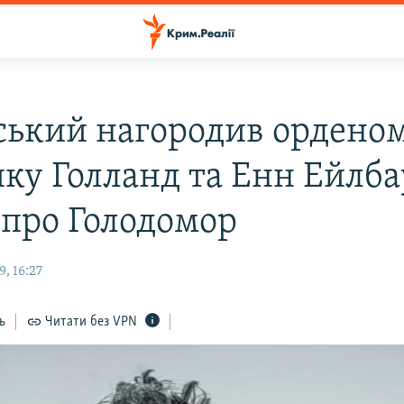
ський нагородив ордено
ку Голланд та Енн Ейлба
 про Голодомор
, 16:27
ь
Читати без VPN