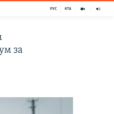
РУС
КТА
м
ум за