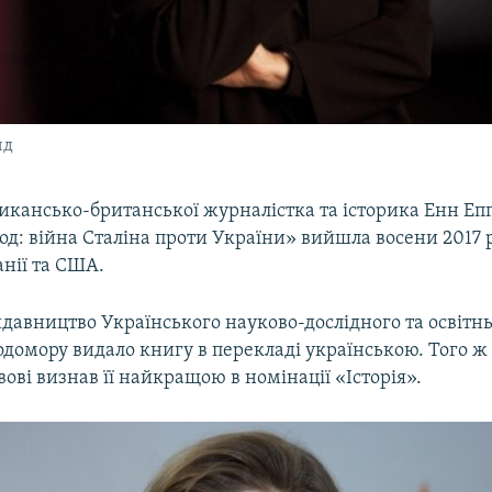
нд
кансько-британської журналістка та історика Енн Еп
д: війна Сталіна проти України» вийшла восени 2017 
нії та США.
идавництво Українського науково-дослідного та освітн
одомору видало книгу в перекладі українською. Того ж
вові визнав її найкращою в номінації «Історія».