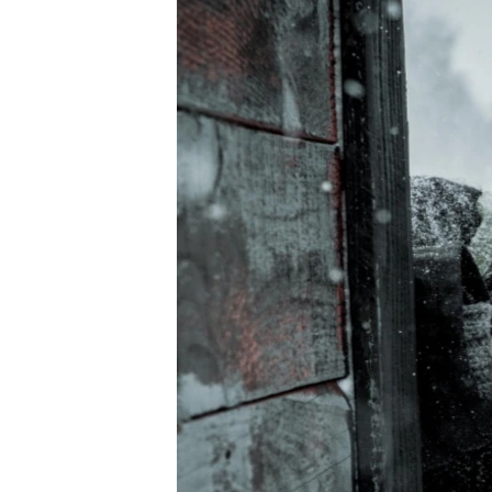
ВІДЕОУРОКИ «ELIFBE»
СВІДЧЕННЯ ОКУПАЦІЇ
УКРАЇНСЬКА ПРОБЛЕМА КРИМУ
ІНФОГРАФІКА