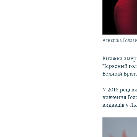
Агнєшка Голла
Книжка амери
Червоний голо
Великій Брита
У 2018 році в
вивчення Гол
видавців у Ль