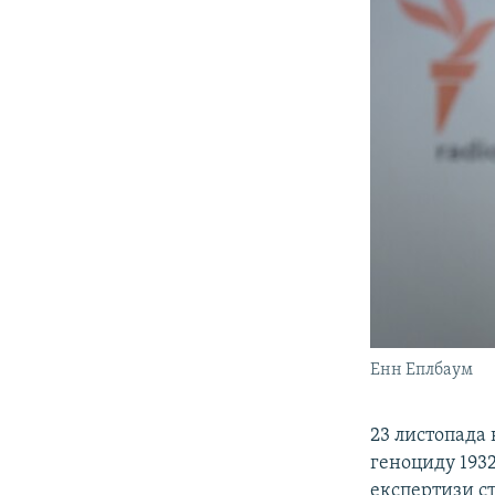
Енн Еплбаум
23 листопада 
геноциду 1932
експертизи ст