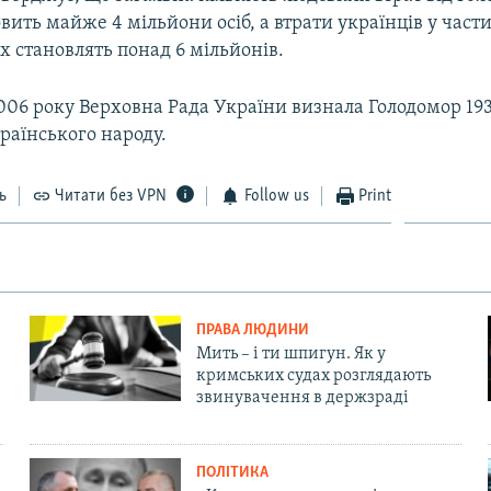
овить майже 4 мільйони осіб, а втрати українців у част
становлять понад 6 мільйонів.​
006 року Верховна Рада України визнала Голодомор 193
раїнського народу.
ь
Читати без VPN
Follow us
Print
ПРАВА ЛЮДИНИ
Мить – і ти шпигун. Як у
кримських судах розглядають
звинувачення в держзраді
ПОЛІТИКА