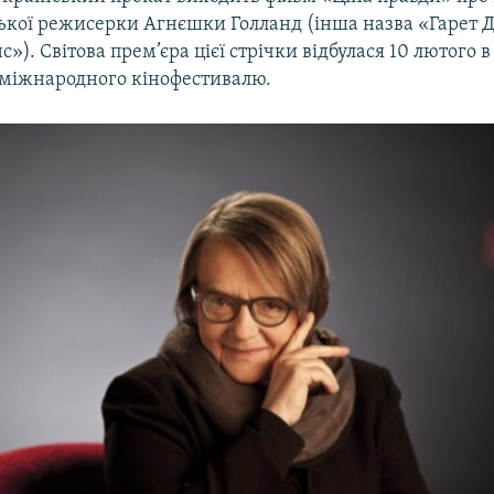
ської режисерки Агнєшки Голланд (інша назва «Гарет 
»). Світова прем’єра цієї стрічки відбулася 10 лютого 
 міжнародного кінофестивалю.