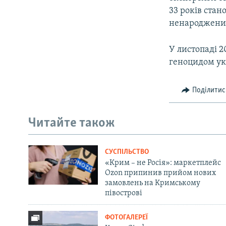
33 років стан
ненароджених 
У листопаді 2
геноцидом ук
Поділитис
Читайте також
СУСПІЛЬСТВО
«Крим – не Росія»: маркетплейс
Ozon припинив прийом нових
замовлень на Кримському
півострові
ФОТОГАЛЕРЕЇ