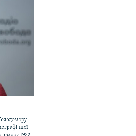
 Голодомору-
мографічної
одомору 1932–