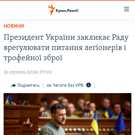
Доступність
посилання
Перейти
НОВИНИ
до
НОВИНИ
Президент України закликає Раду
основного
ВОДА.КРИМ
матеріалу
врегулювати питання легіонерів і
ВІДЕО ТА ФОТО
Перейти
трофейної зброї
до
ПОЛІТИКА
основної
16 серпень 2024, 09:00
БЛОГИ
навігації
Перейти
Поділитись
Читати без VPN
ПОГЛЯД
до
ІНТЕРВ'Ю
пошуку
ВСЕ ЗА ДЕНЬ
СПЕЦПРОЕКТИ
ЯК ОБІЙТИ БЛОКУВАННЯ
ДЕПОРТАЦІЯ