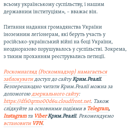
всьому українському суспільству, і нашим
державним інституціям», – вважає він.
Питання надання громадянства України
іноземним легіонерам, які беруть участь у
російсько-український війні на боці України,
неодноразово порушувалось у суспільстві. Зокрема,
з таким проханням реєструвались петиції.
Роскомнагляд (Роскомнадзор) намагається
заблокувати
доступ до сайту
Крим.Реалії
.
Безперешкодно читати Крим.Реалії можна за
допомогою
дзеркального сайту
:
https://dfs0qrmo00d6u.cloudfront.net
. Також
слідкуйте за основними подіями в
Telegram
,
Instagram
та
Viber
Крим.Реалії
. Рекомендуємо
встановити
VPN
.