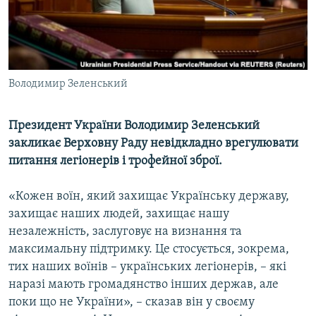
ВІДЕОУРОКИ «ELIFBE»
Русский
СВІДЧЕННЯ ОКУПАЦІЇ
Qırımtatar
УКРАЇНСЬКА ПРОБЛЕМА КРИМУ
Володимир Зеленський
ДОЛУЧАЙСЯ!
ІНФОГРАФІКА
Президент України Володимир Зеленський
закликає Верховну Раду невідкладно врегулювати
Усі сайти RFE/RL
питання легіонерів і трофейної зброї.
«Кожен воїн, який захищає Українську державу,
захищає наших людей, захищає нашу
незалежність, заслуговує на визнання та
максимальну підтримку. Це стосується, зокрема,
тих наших воїнів – українських легіонерів, – які
наразі мають громадянство інших держав, але
поки що не України», – сказав він у своєму