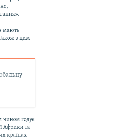
ене,
ігання».
аз мають
Також з цим
лобальну
м чином годує
ої Африки та
ших країнах