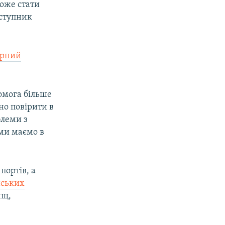
може стати
аступник
арний
комога більше
но повірити в
блеми з
 ми маємо в
портів, а
йських
ищ,