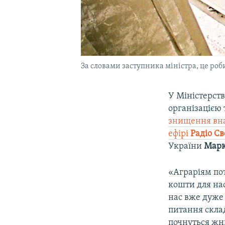
За словами заступника міністра, це роби
У Міністерств
організацією 
знищення внас
ефірі
Радіо С
України
Марк
«Аграріям пот
кошти для на
нас вже дуже 
питання склад
почнуться жни