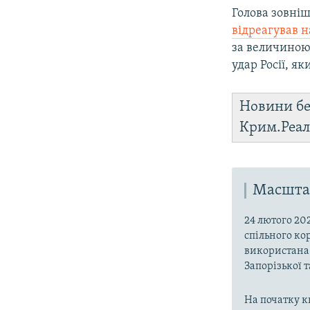
Голова зовні
відреагував н
за величиною
удар Росії, я
Новини бе
Крим.Реал
Масштаб
24 лютого 20
спільного ко
використана 
Запорізької 
На початку к