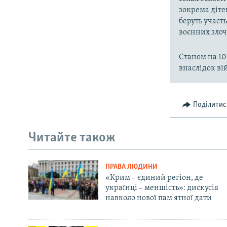
зокрема діте
беруть участ
воєнних злоч
Станом на 10
внаслідок вій
Поділитис
Читайте також
ПРАВА ЛЮДИНИ
«Крим – єдиний регіон, де
українці – меншість»: дискусія
навколо нової пам'ятної дати