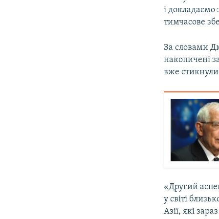
і докладаємо 
тимчасове збе
За словами Дм
накопичені з
вже стикнули
«Другий аспе
у світі близь
Азії, які зар