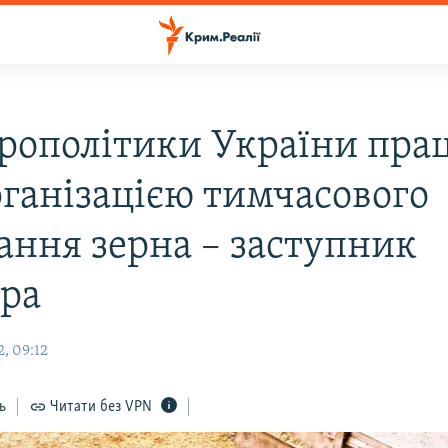
рополітики України пра
рганізацією тимчасового
гання зерна – заступник
тра
, 09:12
ь
Читати без VPN