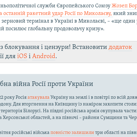
шньополітичної служби Європейського Союзу
Жозеп Бо
а останній ракетний удар Росії по Миколаєву,
який зни
 зерновий термінал в Україні в Миколаєві, – «ще один
кий посилює глобальну продовольчу кризу».
з блокування і цензури! Встановити
додаток
ії для
iOS
і
Android
.
на війна Росії проти України
22 року Росія
атакувала
Україну на землі і в повітрі по всій до
рдону. Для вторгнення на Київщину із наміром захопити столи
територія Білорусі. На півдні російська армія окупувала част
та Херсонської областей, а на півночі – райони Сумщини та Че
вітня російські війська
повністю залишили
три області на півн