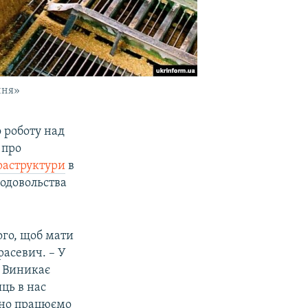
ння»
о роботу над
 про
фраструктури
в
родовольства
ого, щоб мати
асевич. – У
. Виникає
ць в нас
ивно працюємо