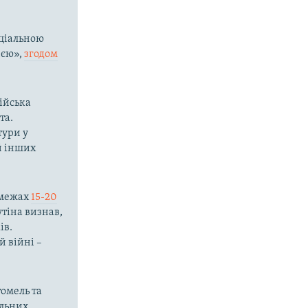
ціальною
ією»,
згодом
сійська
та.
тури у
 й інших
в межах
15-20
тіна визнав,
ів.
й війні –
томель та
льних,