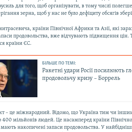
зусиль для того, щоб організувати, в тому числі полегш
рігання зерна, щоб у нас не було дефіциту обсягів збер
итрасевича, країни Північної Африки та Азії, які зар
апаси продовольства, вже відчувають підвищення цін. 
ся країни ЄС.
БІЛЬШЕ ПО ТЕМІ:
Ракетні удари Росії посилюють г
продовольчу кризу – Боррель
кт – це міжнародний. Відомо, що Україна тим чи інши
ко 400 мільйонів людей. Це насамперед країни Північн
аз мають накопичені запаси продовольства. У найбідні