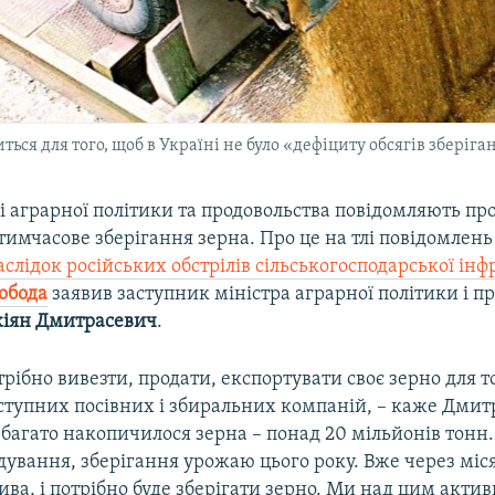
ться для того, щоб в Україні не було «дефіциту обсягів зберіга
і аграрної політики та продовольства повідомляють пр
тимчасове зберігання зерна. Про це на тлі повідомлень
лідок російських обстрілів сільськогосподарської ін
вобода
заявив заступник міністра аграрної політики і п
іян Дмитрасевич
.
рібно вивезти, продати, експортувати своє зерно для т
ступних посівних і збиральних компаній, – каже Дмитр
багато накопичилося зерна – понад 20 мільйонів тонн
ування, зберігання урожаю цього року. Вже через міся
ва, і потрібно буде зберігати зерно. Ми над цим акт