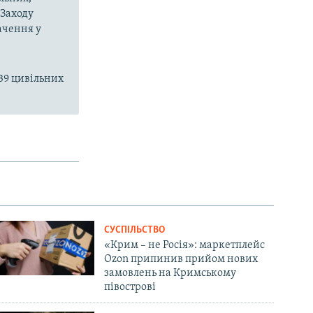
 Заходу
ачення у
39 цивільних
СУСПІЛЬСТВО
«Крим – не Росія»: маркетплейс
Ozon припинив прийом нових
замовлень на Кримському
півострові