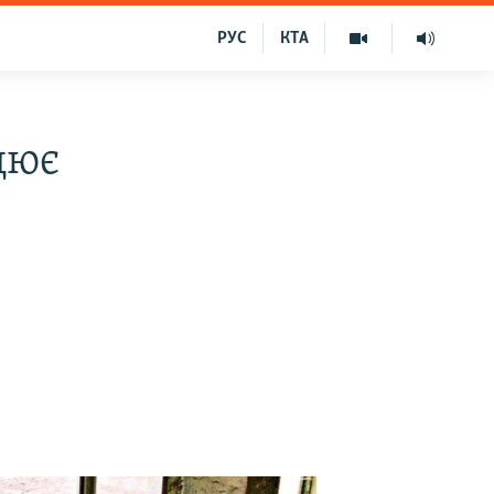
РУС
КТА
цює