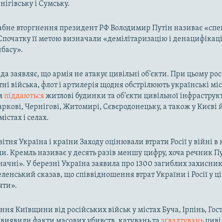
нігівську і Сумську.
бне вторгнення президент РФ Володимир Путін називає «спе
Спочатку її метою визначали «демілітаризацію і денацифікац
нбасу».
да заявляє, що армія не атакує цивільні об’єкти. При цьому ро
тні війська, флот і артилерія щодня обстрілюють українські міс
м
піддаються
житлові будинки та об’єкти цивільної інфраструк
аркові, Чернігові, Житомирі, Сєвєродонецьку, а також у Києві
істах і селах.
вітня Україна і країни Заходу оцінювали втрати Росії у війні 
. Кремль називає у десять разів меншу цифру, хоча речник Пу
начні». У березні Україна заявила про 1300 загиблих захисник
ленський сказав, що співвідношення втрат України і Росії у ці
яти».
ння Київщини від російських військ у містах Буча, Ірпінь, Гос
і виявили факти масових убивств, катувань та
зґвалтувань
циві