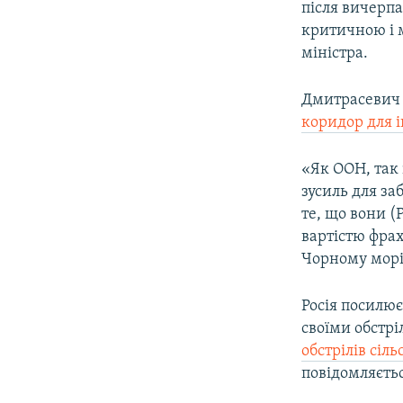
після вичерпа
критичною і м
міністра.
Дмитрасевич 
коридор для 
«Як ООН, так 
зусиль для за
те, що вони (
вартістю фрах
Чорному морі»
Росія посилює
своїми обстр
обстрілів сіл
повідомляєтьс