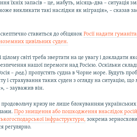
ння їхніх запасів – це, мабуть, місяць-два – ситуація з
оже викликати такі наслідки як міграція», – сказав з
скептично ставиться до обіцянок
Росії надати гуманіт
іноземних цивільних суден.
і цілому світі треба звертати на це увагу і докладати я
безпечення нашої перемоги над Росією. Оскільки склад
Росія –
ред.
) пропустять судна в Чорне море. Будуть про
ту і страхування таких суден з огляду на ситуацію, що
, – зауважив він.
 продовольчу кризу не лише блокуванням українських 
ілами.
Про знищення або пошкодження внаслідок росі
ьськогосподарської інфраструктури,
зокрема зерносхов
я регулярно.