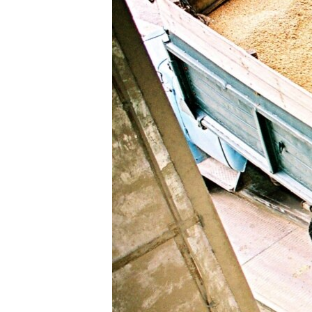
ВІДЕОУРОКИ «ELIFBE»
СВІДЧЕННЯ ОКУПАЦІЇ
УКРАЇНСЬКА ПРОБЛЕМА КРИМУ
ІНФОГРАФІКА