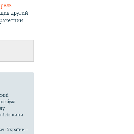
ррель
щив другий
 ракетний
вжині
цю була
ину
рнігівщини.
очі України –