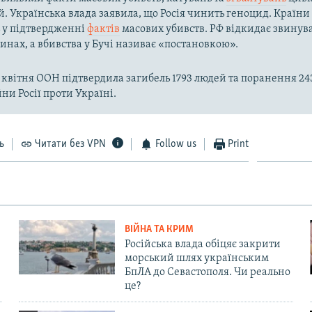
й. Українська влада заявила, що Росія чинить геноцид. Країни
ь у підтвердженні
фактів
масових убивств. РФ відкидає звинув
инах, а вбивства у Бучі називає «постановкою».
 квітня ООН підтвердила загибель 1793 людей та поранення 24
ни Росії проти Україні.
ь
Читати без VPN
Follow us
Print
ВІЙНА ТА КРИМ
Російська влада обіцяє закрити
морський шлях українським
БпЛА до Севастополя. Чи реально
це?