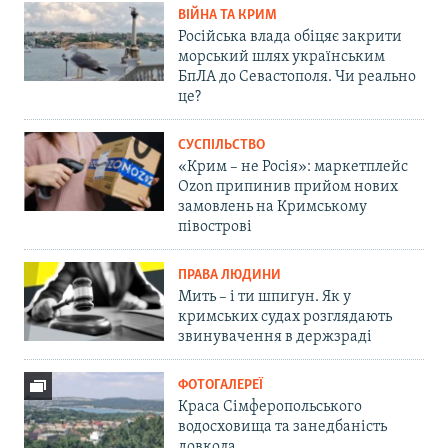
ВІЙНА ТА КРИМ
Російська влада обіцяє закрити
морський шлях українським
БпЛА до Севастополя. Чи реально
це?
СУСПІЛЬСТВО
«Крим – не Росія»: маркетплейс
Ozon припинив прийом нових
замовлень на Кримському
півострові
ПРАВА ЛЮДИНИ
Мить – і ти шпигун. Як у
кримських судах розглядають
звинувачення в держзраді
ФОТОГАЛЕРЕЇ
Краса Сімферопольського
водосховища та занедбаність
довкола