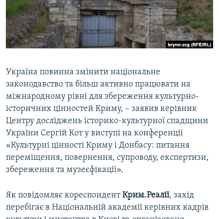
ВІДЕОУРОКИ «ELIFBE»
Русский
СВІДЧЕННЯ ОКУПАЦІЇ
Qırımtatar
УКРАЇНСЬКА ПРОБЛЕМА КРИМУ
ДОЛУЧАЙСЯ!
ІНФОГРАФІКА
Україна повинна змінити національне
законодавство та більш активно працювати на
міжнародному рівні для збереження культурно-
Усі сайти RFE/RL
історичних цінностей Криму, – заявив керівник
Центру досліджень історико-культурної спадщини
України Сергій Кот у виступі на конференції
«Культурні цінності Криму і Донбасу: питання
переміщення, повернення, супроводу, експертизи,
збереження та музеєфікації».
Як повідомляє кореспондент
Крим.Реалії
, захід
перебігає в Національній академії керівних кадрів