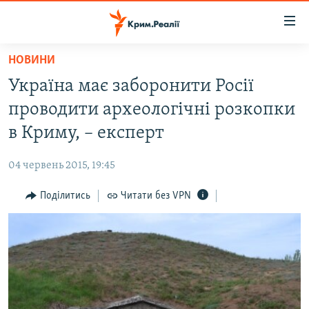
Доступність
посилання
Перейти
НОВИНИ
до
НОВИНИ
Україна має заборонити Росії
основного
ВОДА.КРИМ
матеріалу
проводити археологічні розкопки
ВІДЕО ТА ФОТО
Перейти
в Криму, – експерт
до
ПОЛІТИКА
основної
04 червень 2015, 19:45
БЛОГИ
навігації
Перейти
Поділитись
Читати без VPN
ПОГЛЯД
до
ІНТЕРВ'Ю
пошуку
ВСЕ ЗА ДЕНЬ
СПЕЦПРОЕКТИ
ЯК ОБІЙТИ БЛОКУВАННЯ
ДЕПОРТАЦІЯ