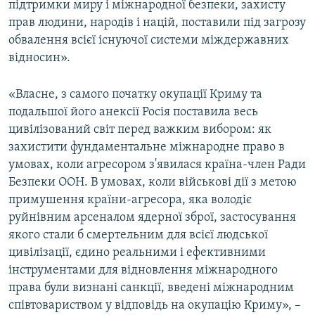
підтримки миру і міжнародної безпеки, захисту
прав людини, народів і націй, поставили під загрозу
обвалення всієї існуючої системи міждержавних
відносин».
«Власне, з самого початку окупації Криму та
подальшої його анексії Росія поставила весь
цивілізований світ перед важким вибором: як
захистити фундаментальне міжнародне право в
умовах, коли агресором з'явилася країна-член Ради
Безпеки ООН. В умовах, коли військові дії з метою
примушення країни-агресора, яка володіє
руйнівним арсеналом ядерної зброї, застосування
якого стали б смертельним для всієї людської
цивілізації, єдино реальними і ефективними
інструментами для відновлення міжнародного
права були визнані санкції, введені міжнародним
співтовариством у відповідь на окупацію Криму», –