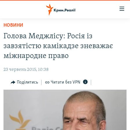
Доступність
посилання
Перейти
НОВИНИ
до
НОВИНИ
Голова Меджлісу: Росія із
основного
ВОДА.КРИМ
матеріалу
завзятістю камікадзе зневажає
ВІДЕО ТА ФОТО
Перейти
міжнародне право
до
ПОЛІТИКА
основної
23 червень 2015, 10:38
БЛОГИ
навігації
Перейти
Поділитись
Читати без VPN
ПОГЛЯД
до
ІНТЕРВ'Ю
пошуку
ВСЕ ЗА ДЕНЬ
СПЕЦПРОЕКТИ
ЯК ОБІЙТИ БЛОКУВАННЯ
ДЕПОРТАЦІЯ