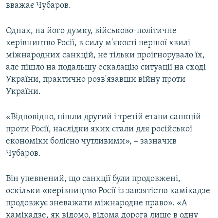
вважає Чубаров.
Однак, на його думку, військово-політичне
керівництво Росії, в силу м'якості першої хвилі
міжнародних санкцій, не тільки проігнорувало їх,
але пішло на подальшу ескалацію ситуації на сході
України, практично розв'язавши війну проти
України.
«Відповідно, пішли другий і третій етапи санкцій
проти Росії, наслідки яких стали для російської
економіки болісно чутливими», – зазначив
Чубаров.
Він упевнений, що санкції були продовжені,
оскільки «керівництво Росії із завзятістю камікадзе
продовжує зневажати міжнародне право». «А
камікадзе, як відомо, відома дорога лише в одну