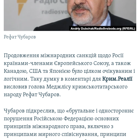
ВІДЕОУРОКИ «ELIFBE»
Русский
СВІДЧЕННЯ ОКУПАЦІЇ
Qırımtatar
УКРАЇНСЬКА ПРОБЛЕМА КРИМУ
Рефат Чубаров
ДОЛУЧАЙСЯ!
ІНФОГРАФІКА
Продовження міжнародних санкцій щодо Росії
країнами-членами Європейського Союзу, а також
Усі сайти RFE/RL
Канадою, США та Японією було цілком очікуваним і
логічним. Таку думку в коментарі для
Крим.Реалії
висловив голова Меджлісу кримськотатарського
народу Рефат Чубаров.
Чубаров підкреслив, що «брутальне і одностороннє
порушення Російською Федерацією основних
принципів міжнародного права, включно з
принципами мирного співіснування, принципи