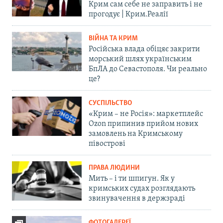
Крим сам себе не заправить і не
прогодує | Крим.Реалії
ВІЙНА ТА КРИМ
Російська влада обіцяє закрити
морський шлях українським
БпЛА до Севастополя. Чи реально
це?
СУСПІЛЬСТВО
«Крим – не Росія»: маркетплейс
Ozon припинив прийом нових
замовлень на Кримському
півострові
ПРАВА ЛЮДИНИ
Мить – і ти шпигун. Як у
кримських судах розглядають
звинувачення в держзраді
ФОТОГАЛЕРЕЇ