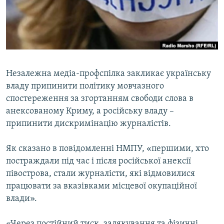
ВІДЕОУРОКИ «ELIFBE»
Русский
СВІДЧЕННЯ ОКУПАЦІЇ
Qırımtatar
УКРАЇНСЬКА ПРОБЛЕМА КРИМУ
ДОЛУЧАЙСЯ!
ІНФОГРАФІКА
Незалежна медіа-профспілка закликає українську
владу припинити політику мовчазного
спостереження за згортанням свободи слова в
Усі сайти RFE/RL
анексованому Криму, а російську владу –
припинити дискримінацію журналістів.
Як сказано в повідомленні НМПУ, «першими, хто
постраждали під час і після російської анексії
півострова, стали журналісти, які відмовилися
працювати за вказівками місцевої окупаційної
влади».
«Через постійний тиск, залякування та фізичні