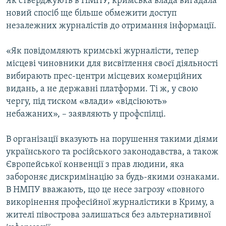
Як стверджують в НМПУ, кримська влада вигадала
новий спосіб ще більше обмежити доступ
незалежних журналістів до отримання інформації.
«Як повідомляють кримські журналісти, тепер
місцеві чиновники для висвітлення своєї діяльності
вибирають прес-центри місцевих комерційних
видань, а не державні платформи. Ті ж, у свою
чергу, під тиском «влади» «відсіюють»
небажаних», – заявляють у профспілці.
В організації вказують на порушення такими діями
українського та російського законодавства, а також
Європейської конвенції з прав людини, яка
забороняє дискримінацію за будь-якими ознаками.
В НМПУ вважають, що це несе загрозу «повного
викорінення професійної журналістики в Криму, а
жителі півострова залишаться без альтернативної