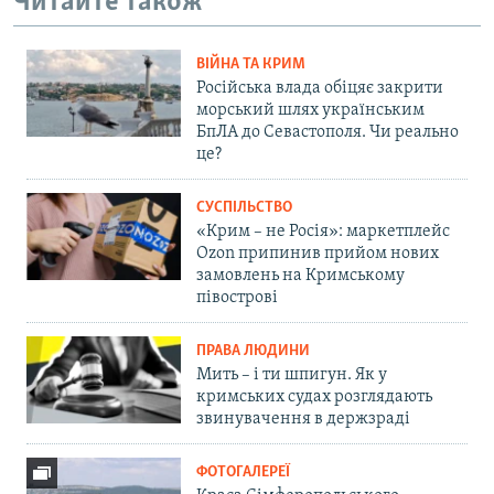
Читайте також
ВІЙНА ТА КРИМ
Російська влада обіцяє закрити
морський шлях українським
БпЛА до Севастополя. Чи реально
це?
СУСПІЛЬСТВО
«Крим – не Росія»: маркетплейс
Ozon припинив прийом нових
замовлень на Кримському
півострові
ПРАВА ЛЮДИНИ
Мить – і ти шпигун. Як у
кримських судах розглядають
звинувачення в держзраді
ФОТОГАЛЕРЕЇ