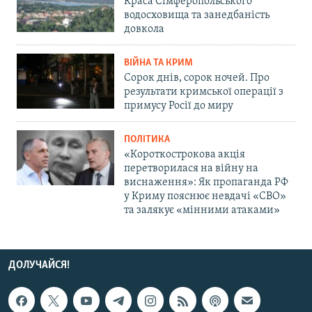
Краса Сімферопольського
водосховища та занедбаність
довкола
ВІЙНА ТА КРИМ
Сорок днів, сорок ночей. Про
результати кримської операції з
примусу Росії до миру
ПОЛІТИКА
«Короткострокова акція
перетворилася на війну на
виснаження»: Як пропаганда РФ
у Криму пояснює невдачі «СВО»
та залякує «мінними атаками»
ДОЛУЧАЙСЯ!