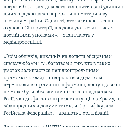
погрози багатьом довелося залишити свої будинки і
цілими редакціями переїхати на материкову
частину України. Однак ті, хто залишаються на
окупованій території, продовжують стикатися з
постійними утисками», – зазначають у
медіапрофспілці.
«Крім обшуків, викликів на допити місцевими
спецслужбами і т.і. багатьом з тих, хто в таких
умовах залишається непідконтрольними
кримській «владі», створюються додаткові
перешкоди в отриманні інформації, доступ до якої
не може бути обмежений ні за законодавством
Росії, яка де-факто контролює ситуацію в Криму, ні
міжнародними документами, які ратифікувала
Російська Федерація», – додають в організації.