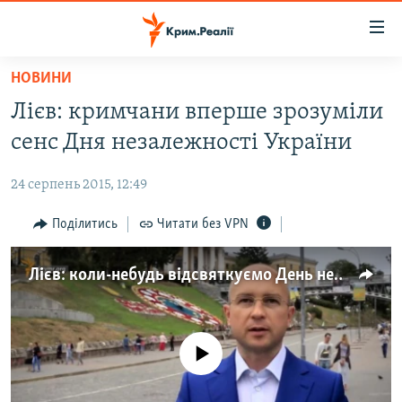
Доступність
посилання
Перейти
НОВИНИ
до
НОВИНИ
Лієв: кримчани вперше зрозуміли
основного
ВОДА.КРИМ
матеріалу
сенс Дня незалежності України
ВІДЕО ТА ФОТО
Перейти
до
24 серпень 2015, 12:49
ПОЛІТИКА
основної
БЛОГИ
Поділитись
Читати без VPN
навігації
Перейти
ПОГЛЯД
до
Лієв: коли-небудь відсвяткуємо День незалежності в Криму (відео)
ІНТЕРВ'Ю
пошуку
ВСЕ ЗА ДЕНЬ
СПЕЦПРОЕКТИ
No media source currently available
ЯК ОБІЙТИ БЛОКУВАННЯ
ДЕПОРТАЦІЯ