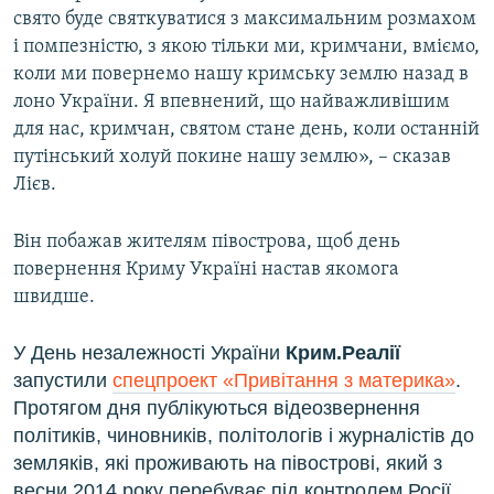
свято буде святкуватися з максимальним розмахом
і помпезністю, з якою тільки ми, кримчани, вміємо,
коли ми повернемо нашу кримську землю назад в
лоно України. Я впевнений, що найважливішим
для нас, кримчан, святом стане день, коли останній
путінський холуй покине нашу землю», – сказав
Лієв.
Він побажав жителям півострова, щоб день
повернення Криму Україні настав якомога
швидше.
У День незалежності України
Крим.Реалії
запустили
спецпроект «Привітання з материка»
.
Протягом дня публікуються відеозвернення
політиків, чиновників, політологів і журналістів до
земляків, які проживають на півострові, який з
весни 2014 року перебуває під контролем Росії.