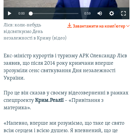
ВІДЕОУРОКИ «ELIFBE»
Русский
0:00
0:59
СВІДЧЕННЯ ОКУПАЦІЇ
Qırımtatar
Лієв: коли-небудь
Завантажити на комп'ютер
УКРАЇНСЬКА ПРОБЛЕМА КРИМУ
відсвяткуємо День
ДОЛУЧАЙСЯ!
ІНФОГРАФІКА
незалежності в Криму (відео)
Екс-міністр курортів і туризму АРК Олександр Лієв
заявив, що після 2014 року кримчани вперше
Усі сайти RFE/RL
зрозуміли сенс святкування Дня незалежності
України.
Про це він сказав у своєму відеозверненні в рамках
спецпроекту
Крим.Реалії
– «Привітання з
материка».
«Напевно, вперше ми розуміємо, що таке це свято
всім серцем і всією душею. Я впевнений, що це