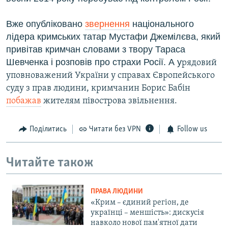
Вже опубліковано
звернення
національного
лідера кримських татар Мустафи Джемілєва, який
привітав кримчан словами з твору Тараса
Шевченка і розповів про страхи Росії.​ А у
рядовий
уповноважений України у справах Європейського
суду з прав людини, кримчанин Борис Бабін
побажав
жителям півострова звільнення.
Поділитись
Читати без VPN
Follow us
Читайте також
ПРАВА ЛЮДИНИ
«Крим – єдиний регіон, де
українці – меншість»: дискусія
навколо нової пам'ятної дати