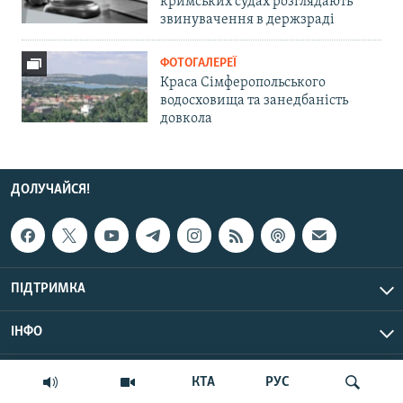
кримських судах розглядають
звинувачення в держзраді
ФОТОГАЛЕРЕЇ
Краса Сімферопольського
водосховища та занедбаність
довкола
ДОЛУЧАЙСЯ!
ПІДТРИМКА
ІНФО
© Крим.Реалії, 2026 | Усі права застережено.
КТА
РУС