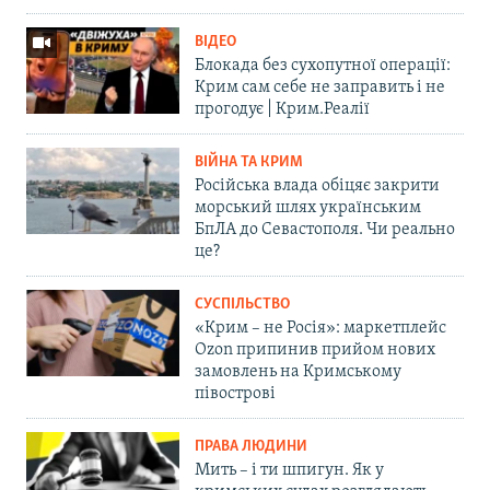
ВІДЕО
Блокада без сухопутної операції:
Крим сам себе не заправить і не
прогодує | Крим.Реалії
ВІЙНА ТА КРИМ
Російська влада обіцяє закрити
морський шлях українським
БпЛА до Севастополя. Чи реально
це?
СУСПІЛЬСТВО
«Крим – не Росія»: маркетплейс
Ozon припинив прийом нових
замовлень на Кримському
півострові
ПРАВА ЛЮДИНИ
Мить – і ти шпигун. Як у