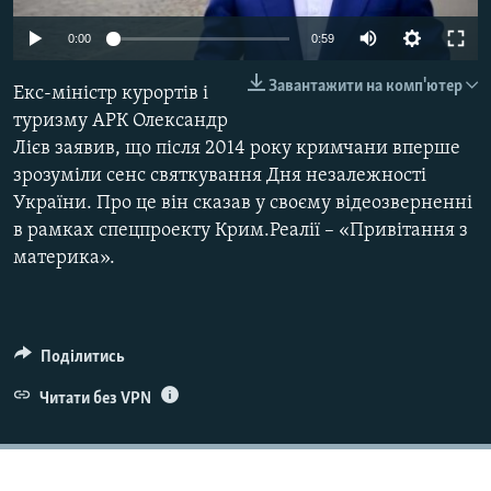
ВІДЕОУРОКИ «ELIFBE»
Русский
0:00
0:59
СВІДЧЕННЯ ОКУПАЦІЇ
Qırımtatar
Завантажити на комп'ютер
Екс-міністр курортів і
УКРАЇНСЬКА ПРОБЛЕМА КРИМУ
туризму АРК Олександр
ДОЛУЧАЙСЯ!
ІНФОГРАФІКА
Лієв заявив, що після 2014 року кримчани вперше
зрозуміли сенс святкування Дня незалежності
України. Про це він сказав у своєму відеозверненні
в рамках спецпроекту Крим.Реалії – «Привітання з
Усі сайти RFE/RL
материка».
Поділитись
Читати без VPN