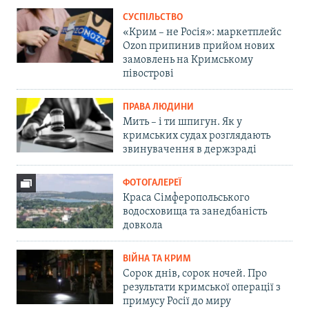
СУСПІЛЬСТВО
«Крим – не Росія»: маркетплейс
Ozon припинив прийом нових
замовлень на Кримському
півострові
ПРАВА ЛЮДИНИ
Мить – і ти шпигун. Як у
кримських судах розглядають
звинувачення в держзраді
ФОТОГАЛЕРЕЇ
Краса Сімферопольського
водосховища та занедбаність
довкола
ВІЙНА ТА КРИМ
Сорок днів, сорок ночей. Про
результати кримської операції з
примусу Росії до миру