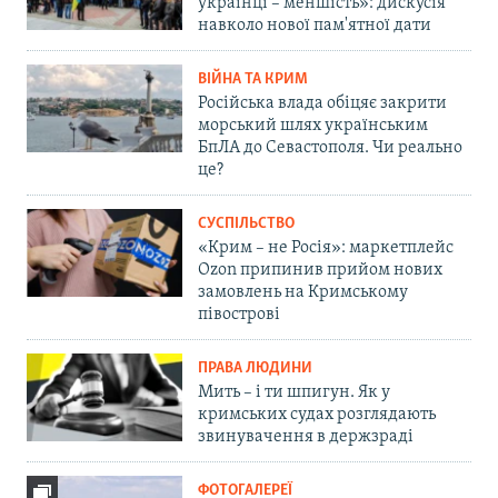
українці – меншість»: дискусія
навколо нової пам'ятної дати
ВІЙНА ТА КРИМ
Російська влада обіцяє закрити
морський шлях українським
БпЛА до Севастополя. Чи реально
це?
СУСПІЛЬСТВО
«Крим – не Росія»: маркетплейс
Ozon припинив прийом нових
замовлень на Кримському
півострові
ПРАВА ЛЮДИНИ
Мить – і ти шпигун. Як у
кримських судах розглядають
звинувачення в держзраді
ФОТОГАЛЕРЕЇ