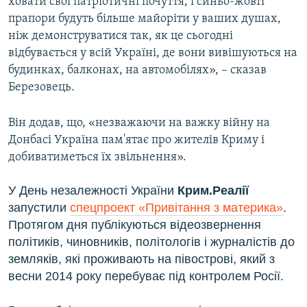
ховати свої патріотичні почуття, і синьо-жовті
прапори будуть більше майоріти у ваших душах,
ніж демонструватися так, як це сьогодні
відбувається у всій Україні, де вони вивішуються на
будинках, балконах, на автомобілях», – сказав
Березовець.
Він додав, що, «незважаючи на важку війну на
Донбасі Україна пам'ятає про жителів Криму і
добиватиметься їх звільнення».
У День незалежності України
Крим.Реалії
запустили
спецпроект «Привітання з материка»
.
Протягом дня публікуються відеозвернення
політиків, чиновників, політологів і журналістів до
земляків, які проживають на півострові, який з
весни 2014 року перебуває під контролем Росії.