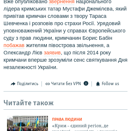
Вже опубліковано
звернення
національного
лідера кримських татар Мустафи Джемілєва, який
привітав кримчан словами з твору Тараса
Шевченка і розповів про страхи Росії.​ У
рядовий
уповноважений України у справах Європейського
суду з прав людини, кримчанин Борис Бабін
побажав
жителям півострова звільнення, а
Олександр Лієв
заявив
, що після 2014 року
кримчани вперше зрозуміли сенс святкування Дня
незалежності України.
Поділитись
Читати без VPN
Follow us
Читайте також
ПРАВА ЛЮДИНИ
«Крим – єдиний регіон, де