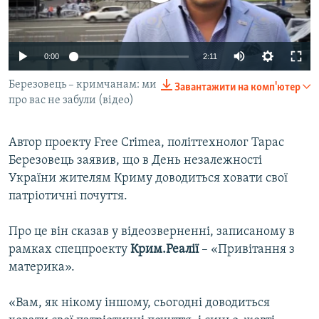
ВІДЕОУРОКИ «ELIFBE»
Русский
СВІДЧЕННЯ ОКУПАЦІЇ
Qırımtatar
0:00
2:11
УКРАЇНСЬКА ПРОБЛЕМА КРИМУ
Березовець – кримчанам: ми
Завантажити на комп'ютер
ДОЛУЧАЙСЯ!
ІНФОГРАФІКА
про вас не забули (відео)
Автор проекту Free Crimea, політтехнолог Тарас
Усі сайти RFE/RL
Березовець заявив, що в День незалежності
України жителям Криму доводиться ховати свої
патріотичні почуття.
Про це він сказав у відеозверненні, записаному в
рамках спецпроекту
Крим.Реалії
– «Привітання з
материка».
«Вам, як нікому іншому, сьогодні доводиться