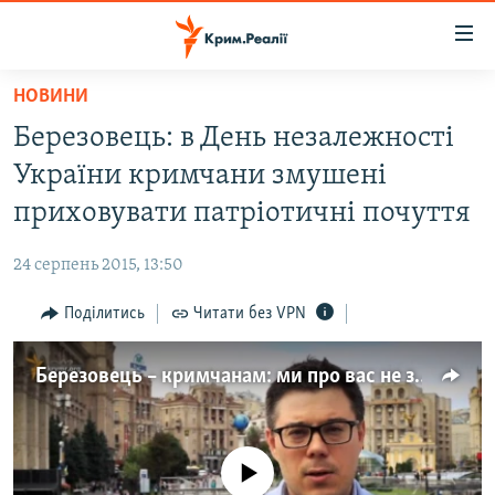
Доступність
посилання
Перейти
НОВИНИ
до
НОВИНИ
Березовець: в День незалежності
основного
ВОДА.КРИМ
матеріалу
України кримчани змушені
ВІДЕО ТА ФОТО
Перейти
приховувати патріотичні почуття
до
ПОЛІТИКА
основної
24 серпень 2015, 13:50
БЛОГИ
навігації
Перейти
Поділитись
Читати без VPN
ПОГЛЯД
до
ІНТЕРВ'Ю
пошуку
Березовець – кримчанам: ми про вас не забули (відео)
ВСЕ ЗА ДЕНЬ
СПЕЦПРОЕКТИ
No media source currently available
ЯК ОБІЙТИ БЛОКУВАННЯ
ДЕПОРТАЦІЯ