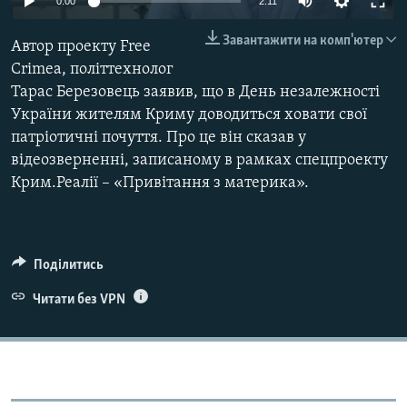
0:00
2:11
ВІДЕОУРОКИ «ELIFBE»
Русский
Завантажити на комп'ютер
Автор проекту Free
СВІДЧЕННЯ ОКУПАЦІЇ
Qırımtatar
Crimea, політтехнолог
УКРАЇНСЬКА ПРОБЛЕМА КРИМУ
Тарас Березовець заявив, що в День незалежності
ДОЛУЧАЙСЯ!
України жителям Криму доводиться ховати свої
ІНФОГРАФІКА
патріотичні почуття. Про це він сказав у
відеозверненні, записаному в рамках спецпроекту
Крим.Реалії – «Привітання з материка».
Усі сайти RFE/RL
Поділитись
Читати без VPN