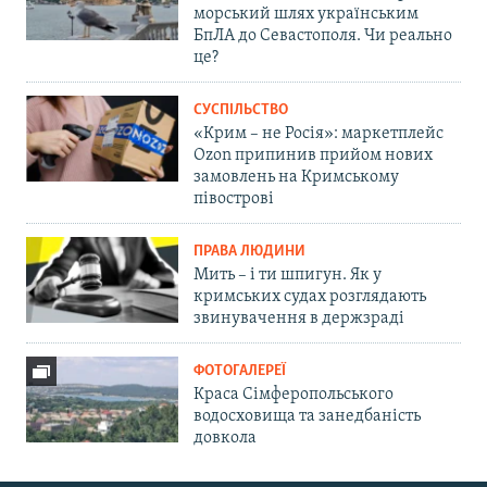
морський шлях українським
БпЛА до Севастополя. Чи реально
це?
СУСПІЛЬСТВО
«Крим – не Росія»: маркетплейс
Ozon припинив прийом нових
замовлень на Кримському
півострові
ПРАВА ЛЮДИНИ
Мить – і ти шпигун. Як у
кримських судах розглядають
звинувачення в держзраді
ФОТОГАЛЕРЕЇ
Краса Сімферопольського
водосховища та занедбаність
довкола