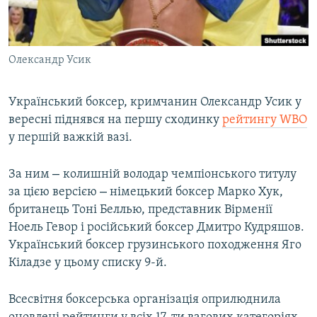
ВІДЕОУРОКИ «ELIFBE»
Русский
СВІДЧЕННЯ ОКУПАЦІЇ
Qırımtatar
Олександр Усик
УКРАЇНСЬКА ПРОБЛЕМА КРИМУ
ДОЛУЧАЙСЯ!
ІНФОГРАФІКА
Український боксер, кримчанин Олександр Усик у
вересні піднявся на першу сходинку
рейтингу WBO
у першій важкій вазі.
Усі сайти RFE/RL
–
За ним
колишній володар чемпіонського титулу
–
за цією версією
німецький боксер Марко Хук,
британець Тоні Беллью, представник Вірменії
Ноель Гевор і російський боксер Дмитро Кудряшов.
Український боксер грузинського походження Яго
Кіладзе у цьому списку 9-й.
Всесвітня боксерська організація оприлюднила