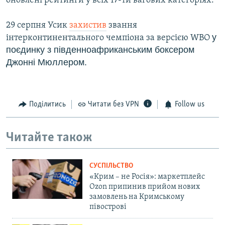
оновлені рейтинги у всіх 17-ти вагових категоріях.
29 серпня Усик
захистив
звання
у
інтерконтинентального чемпіона за версією WBO
поєдинку з південноафриканським боксером
Джонні Мюллером.
Поділитись
Читати без VPN
Follow us
Читайте також
СУСПІЛЬСТВО
«Крим – не Росія»: маркетплейс
Ozon припинив прийом нових
замовлень на Кримському
півострові