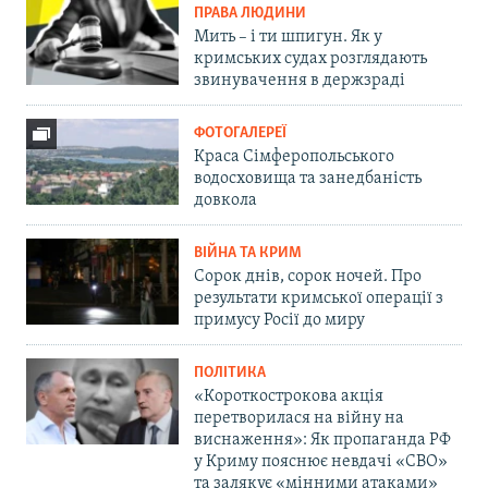
ПРАВА ЛЮДИНИ
Мить – і ти шпигун. Як у
кримських судах розглядають
звинувачення в держзраді
ФОТОГАЛЕРЕЇ
Краса Сімферопольського
водосховища та занедбаність
довкола
ВІЙНА ТА КРИМ
Сорок днів, сорок ночей. Про
результати кримської операції з
примусу Росії до миру
ПОЛІТИКА
«Короткострокова акція
перетворилася на війну на
виснаження»: Як пропаганда РФ
у Криму пояснює невдачі «СВО»
та залякує «мінними атаками»