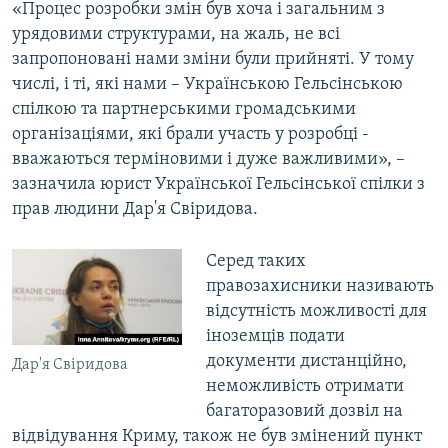
«Процес розробки змін був хоча і загальним з
урядовими структурами, на жаль, не всі
запропоновані нами зміни були прийняті. У тому
числі, і ті, які нами – Українською Гельсінською
спілкою та партнерськими громадськими
організаціями, які брали участь у розробці -
вважаються терміновими і дуже важливими», –
зазначила юрист Української Гельсінської спілки з
прав людини Дар'я Свіридова.
Серед таких
правозахисники називають
відсутність можливості для
іноземців подати
документи дистанційно,
Дар'я Свіридова
неможливість отримати
багаторазовий дозвіл на
відвідування Криму, також не був змінений пункт