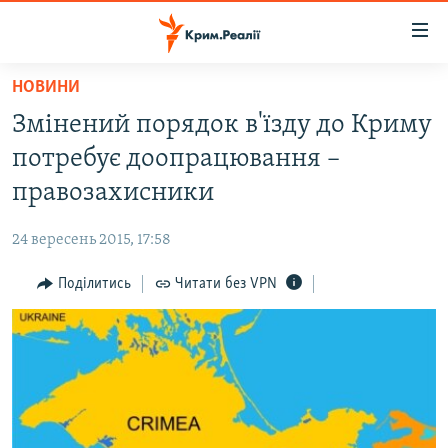
Доступність
посилання
Перейти
НОВИНИ
до
НОВИНИ
Змінений порядок в'їзду до Криму
основного
ВОДА.КРИМ
матеріалу
потребує доопрацювання –
ВІДЕО ТА ФОТО
Перейти
правозахисники
до
ПОЛІТИКА
основної
24 вересень 2015, 17:58
БЛОГИ
навігації
Перейти
Поділитись
Читати без VPN
ПОГЛЯД
до
ІНТЕРВ'Ю
пошуку
ВСЕ ЗА ДЕНЬ
СПЕЦПРОЕКТИ
ЯК ОБІЙТИ БЛОКУВАННЯ
ДЕПОРТАЦІЯ