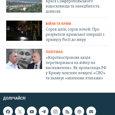
Краса Сімферопольського
водосховища та занедбаність
довкола
ВІЙНА ТА КРИМ
Сорок днів, сорок ночей. Про
результати кримської операції з
примусу Росії до миру
ПОЛІТИКА
«Короткострокова акція
перетворилася на війну на
виснаження»: Як пропаганда РФ
у Криму пояснює невдачі «СВО»
та залякує «мінними атаками»
ДОЛУЧАЙСЯ!