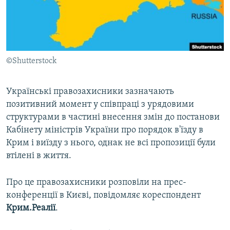
ВІДЕОУРОКИ «ELIFBE»
Русский
СВІДЧЕННЯ ОКУПАЦІЇ
Qırımtatar
УКРАЇНСЬКА ПРОБЛЕМА КРИМУ
©Shutterstock
ДОЛУЧАЙСЯ!
ІНФОГРАФІКА
Українські правозахисники зазначають
позитивний момент у співпраці з урядовими
Усі сайти RFE/RL
структурами в частині внесення змін до постанови
Кабінету міністрів України про порядок в'їзду в
Крим і виїзду з нього, однак не всі пропозиції були
втілені в життя.
Про це правозахисники розповіли на прес-
конференції в Києві, повідомляє кореспондент
Крим.Реалії
.