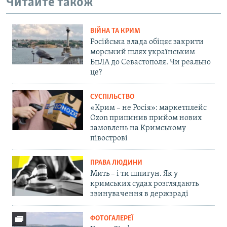
Читайте також
ВІЙНА ТА КРИМ
Російська влада обіцяє закрити
морський шлях українським
БпЛА до Севастополя. Чи реально
це?
СУСПІЛЬСТВО
«Крим – не Росія»: маркетплейс
Ozon припинив прийом нових
замовлень на Кримському
півострові
ПРАВА ЛЮДИНИ
Мить – і ти шпигун. Як у
кримських судах розглядають
звинувачення в держзраді
ФОТОГАЛЕРЕЇ